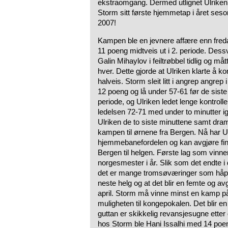
ekstraomgang. Dermed utlignet Ulriken 
Storm sitt første hjemmetap i året ses
2007!
Kampen ble en jevnere affære enn fre
11 poeng midtveis ut i 2. periode. De
Galin Mihaylov i feiltrøbbel tidlig og må
hver. Dette gjorde at Ulriken klarte å 
halveis. Storm sleit litt i angrep angrep
12 poeng og lå under 57-61 før de siste
periode, og Ulriken ledet lenge kontrolle
ledelsen 72-71 med under to minutter igj
Ulriken de to siste minuttene samt dra
kampen til ørnene fra Bergen. Nå har Ulr
hjemmebanefordelen og kan avgjøre fin
Bergen til helgen. Første lag som vinner 
norgesmester i år. Slik som det endte i 
det er mange tromsøværinger som håper 
neste helg og at det blir en femte og 
april. Storm må vinne minst en kamp på 
muligheten til kongepokalen. Det blir en
guttan er skikkelig revansjesugne ett
hos Storm ble Hani Issalhi med 14 poeng