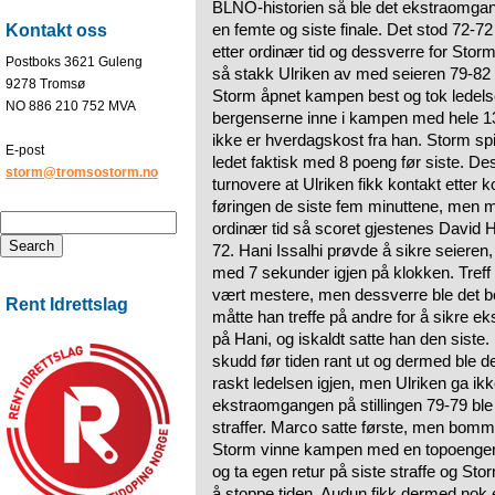
BLNO-historien så ble det ekstraomgan
en femte og siste finale. Det stod 72-72
Kontakt oss
etter ordinær tid og dessverre for Sto
Postboks 3621 Guleng
så stakk Ulriken av med seieren 79-82 ti
9278 Tromsø
Storm åpnet kampen best og tok ledels
NO 886 210 752 MVA
bergenserne inne i kampen med hele 1
ikke er hverdagskost fra han. Storm spil
E-post
ledet faktisk med 8 poeng før siste. Des
storm@tromsostorm.no
turnovere at Ulriken fikk kontakt etter ko
føringen de siste fem minuttene, men 
ordinær tid så scoret gjestenes David H
72. Hani Issalhi prøvde å sikre seieren, o
med 7 sekunder igjen på klokken. Treff
vært mestere, men dessverre ble det 
Rent Idrettslag
måtte han treffe på andre for å sikre 
på Hani, og iskaldt satte han den siste.
skudd før tiden rant ut og dermed ble 
raskt ledelsen igjen, men Ulriken ga i
ekstraomgangen på stillingen 79-79 ble U
straffer. Marco satte første, men bom
Storm vinne kampen med en topoenger,
og ta egen retur på siste straffe og St
å stoppe tiden. Audun fikk dermed nok 