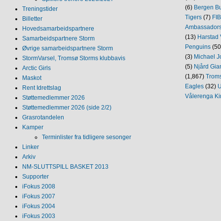
(6)
Bergen Bu
Treningstider
Tigers
(7)
FI
Billetter
Ambassador
Hovedsamarbeidspartnere
(13)
Harstad 
Samarbeidspartnere Storm
Penguins
(50
Øvrige samarbeidspartnere Storm
(3)
Michael J
StormVarsel, Tromsø Storms klubbavis
(5)
Njård Gia
Arctic Girls
(1,867)
Trom
Maskot
Eagles
(32)
U
Rent Idrettslag
Vålerenga Ki
Støttemedlemmer 2026
Støttemedlemmer 2026 (side 2/2)
Grasrotandelen
Kamper
Terminlister fra tidligere sesonger
Linker
Arkiv
NM‐SLUTTSPILL BASKET 2013
Supporter
iFokus 2008
iFokus 2007
iFokus 2004
iFokus 2003