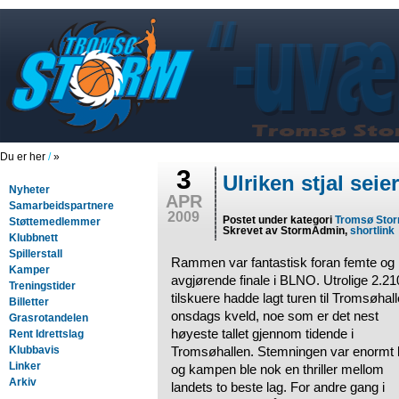
Du er her
/
»
3
Ulriken stjal seie
Nyheter
APR
Samarbeidspartnere
2009
Postet under kategori
Tromsø Sto
Støttemedlemmer
Skrevet av StormAdmin,
shortlink
Klubbnett
Spillerstall
Rammen var fantastisk foran femte og
Kamper
avgjørende finale i BLNO. Utrolige 2.21
Treningstider
tilskuere hadde lagt turen til Tromsøhal
Billetter
onsdags kveld, noe som er det nest
Grasrotandelen
høyeste tallet gjennom tidende i
Rent Idrettslag
Klubbavis
Tromsøhallen. Stemningen var enormt 
Linker
og kampen ble nok en thriller mellom
Arkiv
landets to beste lag. For andre gang i