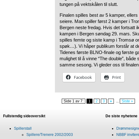
tungen på vektskålen til slutt.
Finalen spilles best av 5 kamper, ellers
seiere. Man spiller først 2 kamper i Tr
Bergen neste fredag. Hvis det fortsatt ik
kampen i Bergen søndag 29. mars. Skul
spilles femte og siste kamp i Tromsø on
spøk…). Vi håper publikum forstår at de
Tidenes første BLNO-finale og første ga
mulighet til å vinne “The double”, både s
samme sesong. Vi gleder oss til finalen 
Facebook
Print
Side 1 av 7:
1
2
3
»
...
Siste »
Fullstendig sideoversikt
De siste nyhetene
Spillerstall
Drømmesigner
Spillere/Trenere 2002/2003
NBBF invitere