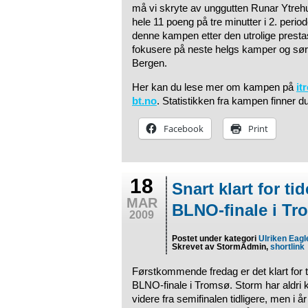
må vi skryte av unggutten Runar Ytrehu
hele 11 poeng på tre minutter i 2. period
denne kampen etter den utrolige prestas
fokusere på neste helgs kamper og sør
Bergen.
Her kan du lese mer om kampen på
it
bt.no
. Statistikken fra kampen finner d
Facebook
Print
18
Snart klart for ti
MAR
BLNO-finale i Tr
2009
Postet under kategori
Ulriken Eagl
Skrevet av StormAdmin,
shortlink
Førstkommende fredag er det klart for t
BLNO-finale i Tromsø. Storm har aldri k
videre fra semifinalen tidligere, men i å