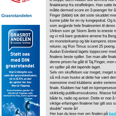
finalekamp fra straffelinjen. Han satte 
måtte dermed score en 3-poenger for å
Finger (bildet) tok det siste skuddet 
Grasrotandelen
kunne juble for en ny kongepokal. Og ka
som avgjorde hele finaleserien til deres 
Ulriken som gir Storm årets to eneste 
og vi må bare gratulere ørnene fra Ber
en monsterkamp og ble kampens store 
returer, og Ron Timus scoret 25 poeng.
Audun Eskeland lagets toppscorer med s
finalens beste spiller. Ser man alle fi
denne prisen ha gått til Taj Finger, men 
en spiller på det tapende laget.
Selv om skuffelsen var meget, meget sto
så må man huske at dette har vært den
noensinne med klubbens andre serieme
finale. Klubben har hatt en kjempesesong
skikkelig publikumssuksess. Masse fol
både tv, radio og aviser. Dette er noe 
viktige erfaringen finalene har gitt oss s
double” neste år!
Her kan du lese mer om finalen på
bas