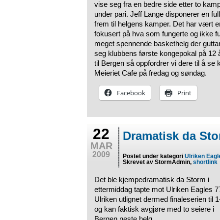
vise seg fra en bedre side etter to kampe
under pari. Jeff Lange disponerer en fu
frem til helgens kamper. Det har vært e
fokusert på hva som fungerte og ikke fu
meget spennende baskethelg der guttan 
seg klubbens første kongepokal på 12 år
til Bergen så oppfordrer vi dere til å
Meieriet Cafe på fredag og søndag.
Facebook
Print
22
Dramatisk da Sto
MAR
2009
Postet under kategori
Ulriken Eagl
Skrevet av StormAdmin,
shortlink
Det ble kjempedramatisk da Storm i
ettermiddag tapte mot Ulriken Eagles 7
Ulriken utlignet dermed finaleserien til 1
og kan faktisk avgjøre med to seiere i
Bergen neste helg.