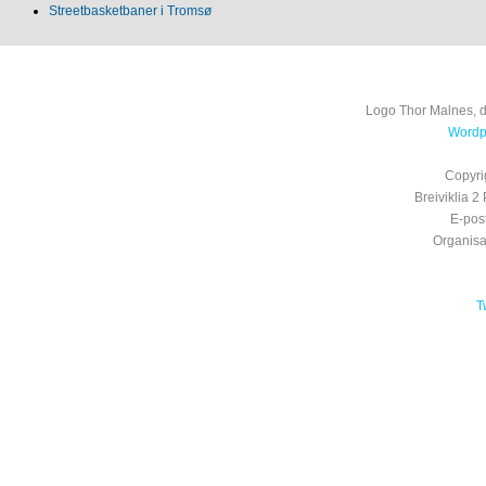
Streetbasketbaner i Tromsø
Logo Thor Malnes, 
Wordpr
Copyri
Breiviklia
E-pos
Organis
T