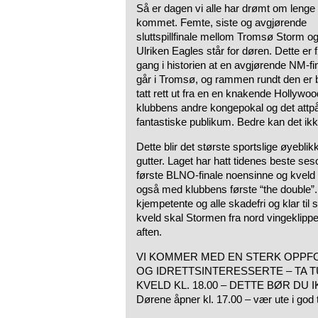
Så er dagen vi alle har drømt om lenge
kommet. Femte, siste og avgjørende
sluttspillfinale mellom Tromsø Storm o
Ulriken Eagles står for døren. Dette er 
gang i historien at en avgjørende NM-fi
går i Tromsø, og rammen rundt den er 
tatt rett ut fra en en knakende Hollywo
klubbens andre kongepokal og det attpå
fantastiske publikum. Bedre kan det ikke
Dette blir det største sportslige øyebli
gutter. Laget har hatt tidenes beste s
første BLNO-finale noensinne og kveld
også med klubbens første “the double”.
kjempetente og alle skadefri og klar til 
kveld skal Stormen fra nord vingeklippe
aften.
VI KOMMER MED EN STERK OPPFO
OG IDRETTSINTERESSERTE – TA T
KVELD KL. 18.00 – DETTE BØR DU IK
Dørene åpner kl. 17.00 – vær ute i god t