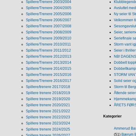
Spillere/Trenere 2003/2004
Klubblegende
Spillere/Trenere 2004/2005
Avsluttet med 
Spillere/Trenere 2005/2006
Ny seier til S
Spillere/Trenere 2006/2007
Velkommen ti
Spillere/Trenere 2007/2008
Sesongavslutn
Spillere/Trenere 2008/2009
Seier, seriem
Spillere/Trenere 2009/2010
Seriefinale 
Spillere/Trenere 2010/2011
Storm vant ig
Spillere/Trenere 2011/2012
Seier i thriller
Spillere/Trenere 2012/2013
NB! DAGENS 
Spillere/Trenere 2013/2014
Dobbelt topp
Spillere/Trenere 2014/2015
Dobbeltkamp 
Spillere/Trenere 2015/2016
STORM VANT
Spillere/Trenere 2016/2017
Solid seier 
Spillere/trenere 2017/2018
Storm til Ber
Spillere trenere 2018/2019
Åttende seie
Spillere trenere 2019/2020
Hjemmekamp
Spillere trenere 2020/2021
ÅRETS FØR
Spillere trenere 2021/2022
Kategorier
Spillere trenere 2022/2023
Spillere trenere 2023/2024
Ammerud Ba
Spillere trenere 2024/2025
(51)
Bærum B
Spillere trenere 2026/2027