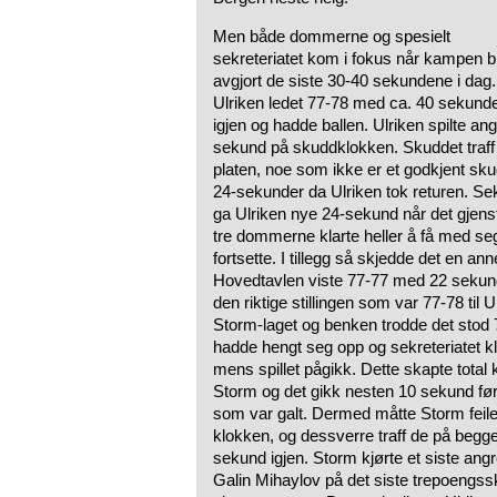
Men både dommerne og spesielt
sekreteriatet kom i fokus når kampen b
avgjort de siste 30-40 sekundene i dag.
Ulriken ledet 77-78 med ca. 40 sekund
igjen og hadde ballen. Ulriken spilte an
sekund på skuddklokken. Skuddet traff
platen, noe som ikke er et godkjent s
24-sekunder da Ulriken tok returen. Sekr
ga Ulriken nye 24-sekund når det gjens
tre dommerne klarte heller å få med seg
fortsette. I tillegg så skjedde det en ann
Hovedtavlen viste 77-77 med 22 sekund
den riktige stillingen som var 77-78 til U
Storm-laget og benken trodde det stod 7
hadde hengt seg opp og sekreteriatet kla
mens spillet pågikk. Dette skapte total 
Storm og det gikk nesten 10 sekund fø
som var galt. Dermed måtte Storm feile 
klokken, og dessverre traff de på begg
sekund igjen. Storm kjørte et siste a
Galin Mihaylov på det siste trepoengss