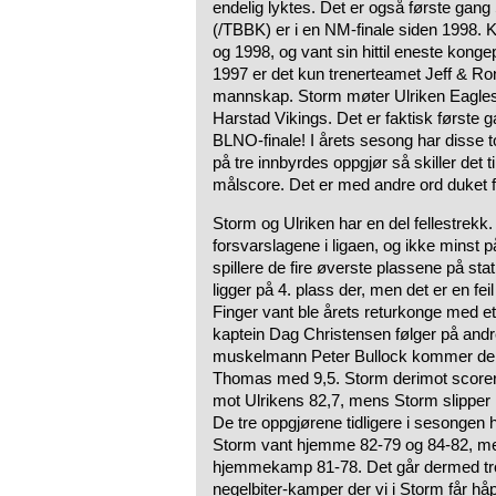
endelig lyktes. Det er også første gang
(/TBBK) er i en NM-finale siden 1998. K
og 1998, og vant sin hittil eneste kongep
1997 er det kun trenerteamet Jeff & Ro
mannskap. Storm møter Ulriken Eagles 
Harstad Vikings. Det er faktisk første ga
BLNO-finale! I årets sesong har disse t
på tre innbyrdes oppgjør så skiller det
målscore. Det er med andre ord duket 
Storm og Ulriken har en del fellestrekk. 
forsvarslagene i ligaen, og ikke minst 
spillere de fire øverste plassene på st
ligger på 4. plass der, men det er en fei
Finger vant ble årets returkonge med et
kaptein Dag Christensen følger på andr
muskelmann Peter Bullock kommer der
Thomas med 9,5. Storm derimot scorer 
mot Ulrikens 82,7, mens Storm slipper in
De tre oppgjørene tidligere i sesongen
Storm vant hjemme 82-79 og 84-82, me
hjemmekamp 81-78. Det går dermed tro
negelbiter-kamper der vi i Storm får hå