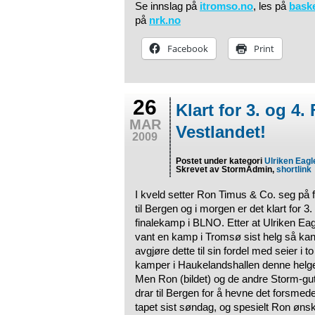
Se innslag på
itromso.no
, les på
bask
på
nrk.no
Facebook
Print
26
Klart for 3. og 4.
MAR
Vestlandet!
2009
Postet under kategori
Ulriken Eagl
Skrevet av StormAdmin,
shortlink
I kveld setter Ron Timus & Co. seg på f
til Bergen og i morgen er det klart for 3.
finalekamp i BLNO. Etter at Ulriken Ea
vant en kamp i Tromsø sist helg så ka
avgjøre dette til sin fordel med seier i to
kamper i Haukelandshallen denne helg
Men Ron (bildet) og de andre Storm-gu
drar til Bergen for å hevne det forsmede
tapet sist søndag, og spesielt Ron øns