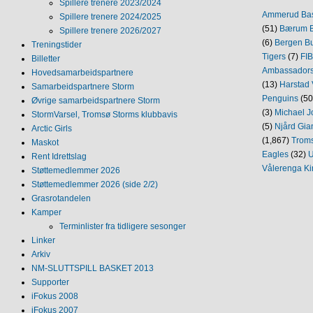
Spillere trenere 2023/2024
Ammerud Ba
Spillere trenere 2024/2025
(51)
Bærum B
Spillere trenere 2026/2027
(6)
Bergen Bu
Treningstider
Tigers
(7)
FI
Billetter
Ambassador
Hovedsamarbeidspartnere
(13)
Harstad 
Samarbeidspartnere Storm
Penguins
(50
Øvrige samarbeidspartnere Storm
(3)
Michael J
StormVarsel, Tromsø Storms klubbavis
(5)
Njård Gia
Arctic Girls
(1,867)
Trom
Maskot
Eagles
(32)
U
Rent Idrettslag
Vålerenga Ki
Støttemedlemmer 2026
Støttemedlemmer 2026 (side 2/2)
Grasrotandelen
Kamper
Terminlister fra tidligere sesonger
Linker
Arkiv
NM‐SLUTTSPILL BASKET 2013
Supporter
iFokus 2008
iFokus 2007