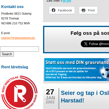
Les mer i
bl.no
Kontakt oss
Facebook
Print
Postboks 3621 Guleng
9278 Tromsø
NO 886 210 752 MVA
Følg oss på so
E-post
storm@tromsostorm.no
Rent Idrettslag
27
Seier og tap i Osl
JAN
Harstad!
2003