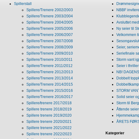
Spillerstall
Drømmesigner
Spillere/Trenere 2002/2003
NBBF invitere
Spillere/Trenere 2003/2004
Klubblegende
Spillere/Trenere 2004/2005
Avsluttet med 
Spillere/Trenere 2005/2006
Ny seier til S
Spillere/Trenere 2006/2007
Velkommen ti
Spillere/Trenere 2007/2008
Sesongavslutn
Spillere/Trenere 2008/2009
Seier, seriem
Spillere/Trenere 2009/2010
Seriefinale 
Spillere/Trenere 2010/2011
Storm vant ig
Spillere/Trenere 2011/2012
Seier i thriller
Spillere/Trenere 2012/2013
NB! DAGENS 
Spillere/Trenere 2013/2014
Dobbelt topp
Spillere/Trenere 2014/2015
Dobbeltkamp 
Spillere/Trenere 2015/2016
STORM VANT
Spillere/Trenere 2016/2017
Solid seier 
Spillere/trenere 2017/2018
Storm til Ber
Spillere trenere 2018/2019
Åttende seie
Spillere trenere 2019/2020
Hjemmekamp
Spillere trenere 2020/2021
ÅRETS FØR
Spillere trenere 2021/2022
Kategorier
Spillere trenere 2022/2023