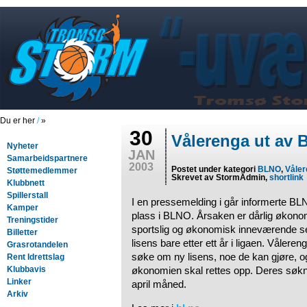
Du er her
/
»
30
Vålerenga ut av
Nyheter
JAN
Samarbeidspartnere
2003
Postet under kategori
BLNO
,
Våler
Støttemedlemmer
Skrevet av StormAdmin,
shortlink
Klubbnett
Spillerstall
I en pressemelding i går informerte BL
Kamper
plass i BLNO. Årsaken er dårlig økonom
Treningstider
sportslig og økonomisk inneværende s
Billetter
lisens bare etter ett år i ligaen. Vålereng
Grasrotandelen
søke om ny lisens, noe de kan gjøre, o
Rent Idrettslag
Klubbavis
økonomien skal rettes opp. Deres søknad
Linker
april måned.
Arkiv