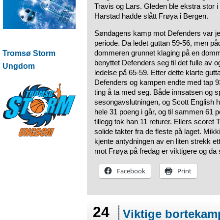
Travis og Lars. Gleden ble ekstra stor 
Harstad hadde slått Frøya i Bergen.
Søndagens kamp mot Defenders var jevnsp
periode. Da ledet guttan 59-56, men påd
dommeren grunnet klaging på en domm
Tromsø Storm
benyttet Defenders seg til det fulle av 
Ungdom
ledelse på 65-59. Etter dette klarte gutt
Defenders og kampen endte med tap 93-8
ting å ta med seg. Både innsatsen og spi
sesongavslutningen, og Scott English ha
hele 31 poeng i går, og til sammen 61 p
tillegg tok han 11 returer. Ellers score
solide takter fra de fleste på laget. Mik
kjente antydningen av en liten strekk 
mot Frøya på fredag er viktigere og da 
Facebook
Print
24
Viktige bortekamp