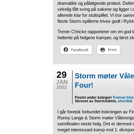
dramatikk og påfølgende protest. Defender
virkelig fått sving på sakene og ligger i
allerede klar for sluttspillet. Vi tror uan
fleste Storm-spillerne trives godt i Rykk
Trener Chricke rapporterer om en god t
heltente på helgens kamper, og først sk
Facebook
Print
29
Storm møter Våle
JAN
Four!
2002
Postet under kategori
Tromsø Sto
Skrevet av StormAdmin,
shortlink
I går foretok forbundet trekningen av Fi
Ronny Lange & Storm møter Vålerenga
semifinalen neste helg. Det er dermed d
meget interessant kamp mot 1. divisjon