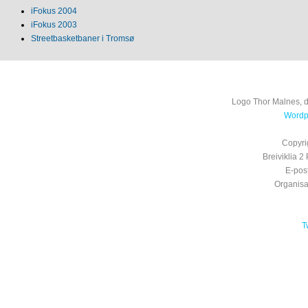
iFokus 2004
iFokus 2003
Streetbasketbaner i Tromsø
Logo Thor Malnes, 
Wordpr
Copyri
Breiviklia
E-pos
Organis
T