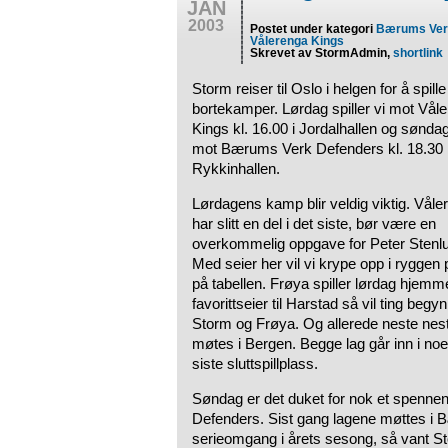
JAN
2003
Postet under kategori
Bærums Ver
Vålerenga Kings
Skrevet av StormAdmin,
shortlink
Storm reiser til Oslo i helgen for å spille
bortekamper. Lørdag spiller vi mot Vål
Kings kl. 16.00 i Jordalhallen og søndag 
mot Bærums Verk Defenders kl. 18.30 
Rykkinhallen.
Lørdagens kamp blir veldig viktig. Vål
har slitt en del i det siste, bør være en
overkommelig oppgave for Peter Stenl
Med seier her vil vi krype opp i ryggen
på tabellen. Frøya spiller lørdag hje
favorittseier til Harstad så vil ting beg
Storm og Frøya. Og allerede neste nest
møtes i Bergen. Begge lag går inn i no
siste sluttspillplass.
Søndag er det duket for nok et spenne
Defenders. Sist gang lagene møttes i 
serieomgang i årets sesong, så vant 