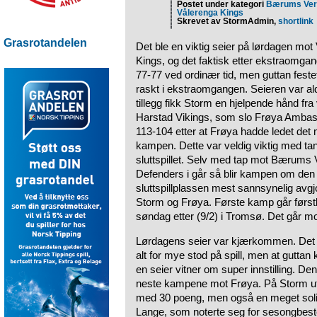
Postet under kategori
Bærums Ver
Vålerenga Kings
Skrevet av StormAdmin,
shortlink
Grasrotandelen
Det ble en viktig seier på lørdagen mot
Kings, og det faktisk etter ekstraomgan
77-77 ved ordinær tid, men guttan feste
raskt i ekstraomgangen. Seieren var aldr
tillegg fikk Storm en hjelpende hånd fra 
Harstad Vikings, som slo Frøya Amba
113-104 etter at Frøya hadde ledet det
kampen. Dette var veldig viktig med ta
sluttspillet. Selv med tap mot Bærums 
Defenders i går så blir kampen om den 
sluttspillplassen mest sannsynelig avg
Storm og Frøya. Første kamp går førs
søndag etter (9/2) i Tromsø. Det går mot 
Lørdagens seier var kjærkommen. Det b
alt for mye stod på spill, men at guttan
en seier vitner om super innstilling. Den
neste kampene mot Frøya. På Storm ut
med 30 poeng, men også en meget soli
Lange, som noterte seg for sesongbes