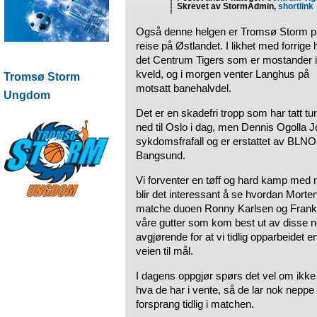
Skrevet av StormAdmin,
shortlink
Også denne helgen er Tromsø Storm p
reise på Østlandet. I likhet med forrige 
det Centrum Tigers som er mostander i
kveld, og i morgen venter Langhus på
Tromsø Storm
motsatt banehalvdel.
Ungdom
Det er en skadefri tropp som har tatt tu
ned til Oslo i dag, men Dennis Ogolla 
sykdomsfrafall og er erstattet av BL
Bangsund.
Vi forventer en tøff og hard kamp med
blir det interessant å se hvordan Mort
matche duoen Ronny Karlsen og Frank N
våre gutter som kom best ut av disse ne
avgjørende for at vi tidlig opparbeidet e
veien til mål.
I dagens oppgjør spørs det vel om ikke
hva de har i vente, så de lar nok neppe 
forsprang tidlig i matchen.