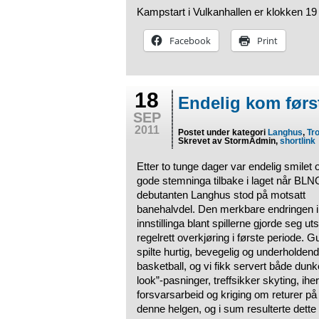
Kampstart i Vulkanhallen er klokken 19 
Facebook
Print
18
Endelig kom først
SEP
2011
Postet under kategori
Langhus
,
Tr
Skrevet av StormAdmin,
shortlink
Etter to tunge dager var endelig smilet 
gode stemninga tilbake i laget når BLN
debutanten Langhus stod på motsatt
banehalvdel. Den merkbare endringen i
innstillinga blant spillerne gjorde seg uts
regelrett overkjøring i første periode. G
spilte hurtig, bevegelig og underholden
basketball, og vi fikk servert både dunk
look”-pasninger, treffsikker skyting, ihe
forsvarsarbeid og kriging om returer på 
denne helgen, og i sum resulterte dette i 