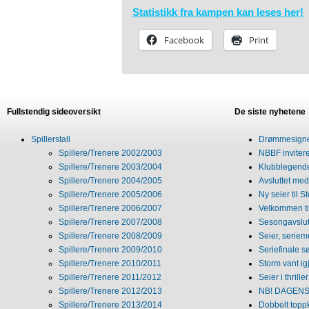
Statistikk fra kampen kan leses her!
Facebook
Print
Fullstendig sideoversikt
De siste nyhetene
Spillerstall
Drømmesigner
Spillere/Trenere 2002/2003
NBBF invitere
Spillere/Trenere 2003/2004
Klubblegende
Spillere/Trenere 2004/2005
Avsluttet med 
Spillere/Trenere 2005/2006
Ny seier til S
Spillere/Trenere 2006/2007
Velkommen ti
Spillere/Trenere 2007/2008
Sesongavslutn
Spillere/Trenere 2008/2009
Seier, seriem
Spillere/Trenere 2009/2010
Seriefinale 
Spillere/Trenere 2010/2011
Storm vant ig
Spillere/Trenere 2011/2012
Seier i thriller
Spillere/Trenere 2012/2013
NB! DAGENS 
Spillere/Trenere 2013/2014
Dobbelt topp