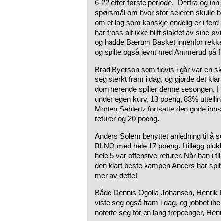
6-22 etter første periode. Derfra og inn
spørsmål om hvor stor seieren skulle bli
om et lag som kanskje endelig er i ferd
har tross alt ikke blitt slaktet av sine
og hadde Bærum Basket innenfor rekkevid
og spilte også jevnt med Ammerud på f
Brad Byerson som tidvis i går var en sk
seg sterkt fram i dag, og gjorde det klar
dominerende spiller denne sesongen. I 
under egen kurv, 13 poeng, 83% uttelli
Morten Sahlertz fortsatte den gode innsa
returer og 20 poeng.
Anders Solem benyttet anledning til å s
BLNO med hele 17 poeng. I tillegg pluk
hele 5 var offensive returer. Når han i till
den klart beste kampen Anders har spilt
mer av dette!
Både Dennis Ogolla Johansen, Henrik
viste seg også fram i dag, og jobbet ihe
noterte seg for en lang trepoenger, Henr