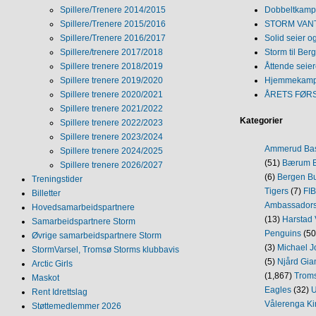
Spillere/Trenere 2014/2015
Dobbeltkamp 
Spillere/Trenere 2015/2016
STORM VANT
Spillere/Trenere 2016/2017
Solid seier 
Spillere/trenere 2017/2018
Storm til Ber
Spillere trenere 2018/2019
Åttende seie
Spillere trenere 2019/2020
Hjemmekamp
Spillere trenere 2020/2021
ÅRETS FØR
Spillere trenere 2021/2022
Kategorier
Spillere trenere 2022/2023
Spillere trenere 2023/2024
Ammerud Ba
Spillere trenere 2024/2025
(51)
Bærum B
Spillere trenere 2026/2027
(6)
Bergen Bu
Treningstider
Tigers
(7)
FI
Billetter
Ambassador
Hovedsamarbeidspartnere
(13)
Harstad 
Samarbeidspartnere Storm
Penguins
(50
Øvrige samarbeidspartnere Storm
(3)
Michael J
StormVarsel, Tromsø Storms klubbavis
(5)
Njård Gia
Arctic Girls
(1,867)
Trom
Maskot
Eagles
(32)
U
Rent Idrettslag
Vålerenga Ki
Støttemedlemmer 2026