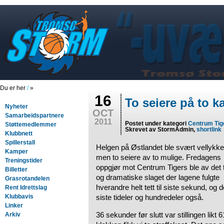
Du er her
/
»
16
To seiere på to 
Nyheter
OCT
Samarbeidspartnere
2011
Postet under kategori
Centrum Tig
Støttemedlemmer
Skrevet av StormAdmin,
shortlink
Klubbnett
Spillerstall
Helgen på Østlandet ble svært vellykke
Kamper
men to seiere av to mulige. Fredagens
Treningstider
oppgjør mot Centrum Tigers ble av det t
Billetter
og dramatiske slaget der lagene fulgte
Grasrotandelen
hverandre helt tett til siste sekund, og d
Rent Idrettslag
Klubbavis
siste tideler og hundredeler også.
Linker
36 sekunder før slutt var stillingen lik
Arkiv