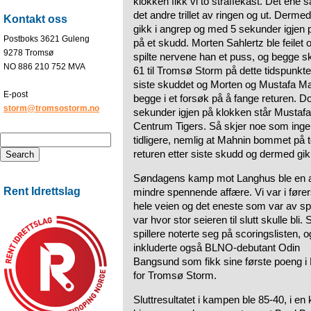
klokken fikk vi to straffekast. Det ene
det andre trillet av ringen og ut. Derme
Kontakt oss
gikk i angrep og med 5 sekunder igje
Postboks 3621 Guleng
på et skudd. Morten Sahlertz ble feilet 
9278 Tromsø
spilte nervene han et puss, og begge 
NO 886 210 752 MVA
61 til Tromsø Storm på dette tidspunktet
siste skuddet og Morten og Mustafa Mah
E-post
begge i et forsøk på å fange returen. 
storm@tromsostorm.no
sekunder igjen på klokken står Mustafa 
Centrum Tigers. Så skjer noe som inge
tidligere, nemlig at Mahnin bommet på to
returen etter siste skudd og dermed gikk
Søndagens kamp mot Langhus ble en at
Rent Idrettslag
mindre spennende affære. Vi var i fører
hele veien og det eneste som var av s
var hvor stor seieren til slutt skulle bli.
spillere noterte seg på scoringslisten, o
inkluderte også BLNO-debutant Odin
Bangsund som fikk sine første poeng 
for Tromsø Storm.
Sluttresultatet i kampen ble 85-40, i e