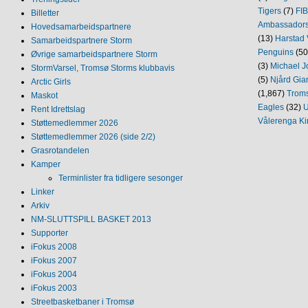
Tigers
(7)
FI
Billetter
Ambassador
Hovedsamarbeidspartnere
(13)
Harstad 
Samarbeidspartnere Storm
Penguins
(50
Øvrige samarbeidspartnere Storm
(3)
Michael J
StormVarsel, Tromsø Storms klubbavis
(5)
Njård Gia
Arctic Girls
(1,867)
Trom
Maskot
Eagles
(32)
U
Rent Idrettslag
Vålerenga Ki
Støttemedlemmer 2026
Støttemedlemmer 2026 (side 2/2)
Grasrotandelen
Kamper
Terminlister fra tidligere sesonger
Linker
Arkiv
NM‐SLUTTSPILL BASKET 2013
Supporter
iFokus 2008
iFokus 2007
iFokus 2004
iFokus 2003
Streetbasketbaner i Tromsø