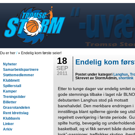
Du er her
/
» Endelig kom første seier!
18
Endelig kom først
Nyheter
SEP
Samarbeidspartnere
2011
Postet under kategori
Langhus
,
Tr
Støttemedlemmer
Skrevet av StormAdmin,
shortlink
Klubbnett
Spillerstall
Etter to tunge dager var endelig smilet 
Kamper
gode stemninga tilbake i laget når BLNO
Treningstider
debutanten Langhus stod på motsatt
Billetter
banehalvdel. Den merkbare endringen i
Grasrotandelen
innstillinga blant spillerne gjorde seg uts
Rent Idrettslag
regelrett overkjøring i første periode. G
Klubbavis
spilte hurtig, bevegelig og underholdend
Linker
basketball, og vi fikk servert både dunker
Arkiv
look”-pasninger, treffsikker skyting, iherd