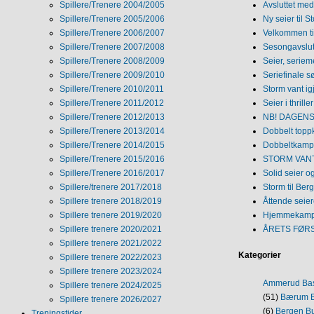
Spillere/Trenere 2004/2005
Avsluttet med 
Spillere/Trenere 2005/2006
Ny seier til S
Spillere/Trenere 2006/2007
Velkommen ti
Spillere/Trenere 2007/2008
Sesongavslutn
Spillere/Trenere 2008/2009
Seier, seriem
Spillere/Trenere 2009/2010
Seriefinale 
Spillere/Trenere 2010/2011
Storm vant ig
Spillere/Trenere 2011/2012
Seier i thriller
Spillere/Trenere 2012/2013
NB! DAGENS 
Spillere/Trenere 2013/2014
Dobbelt topp
Spillere/Trenere 2014/2015
Dobbeltkamp 
Spillere/Trenere 2015/2016
STORM VANT
Spillere/Trenere 2016/2017
Solid seier 
Spillere/trenere 2017/2018
Storm til Ber
Spillere trenere 2018/2019
Åttende seie
Spillere trenere 2019/2020
Hjemmekamp
Spillere trenere 2020/2021
ÅRETS FØR
Spillere trenere 2021/2022
Kategorier
Spillere trenere 2022/2023
Spillere trenere 2023/2024
Ammerud Ba
Spillere trenere 2024/2025
(51)
Bærum B
Spillere trenere 2026/2027
(6)
Bergen Bu
Treningstider