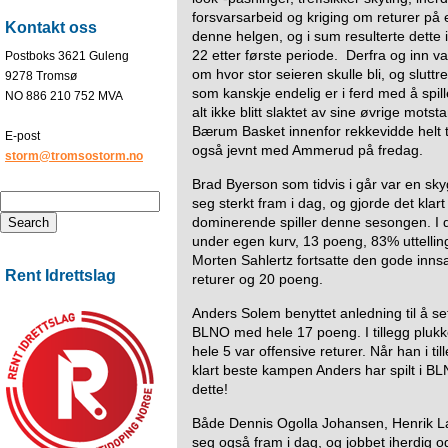
forsvarsarbeid og kriging om returer på e
Kontakt oss
denne helgen, og i sum resulterte dette i a
22 etter første periode. Derfra og inn v
Postboks 3621 Guleng
om hvor stor seieren skulle bli, og sluttr
9278 Tromsø
som kanskje endelig er i ferd med å spil
NO 886 210 752 MVA
alt ikke blitt slaktet av sine øvrige mo
Bærum Basket innenfor rekkevidde helt til
E-post
også jevnt med Ammerud på fredag.
storm@tromsostorm.no
Brad Byerson som tidvis i går var en skyg
seg sterkt fram i dag, og gjorde det klart
dominerende spiller denne sesongen. I 
under egen kurv, 13 poeng, 83% uttellin
Morten Sahlertz fortsatte den gode innsa
Rent Idrettslag
returer og 20 poeng.
Anders Solem benyttet anledning til å se
BLNO med hele 17 poeng. I tillegg plukk
hele 5 var offensive returer. Når han i till
klart beste kampen Anders har spilt i BL
dette!
Både Dennis Ogolla Johansen, Henrik 
seg også fram i dag, og jobbet iherdig o