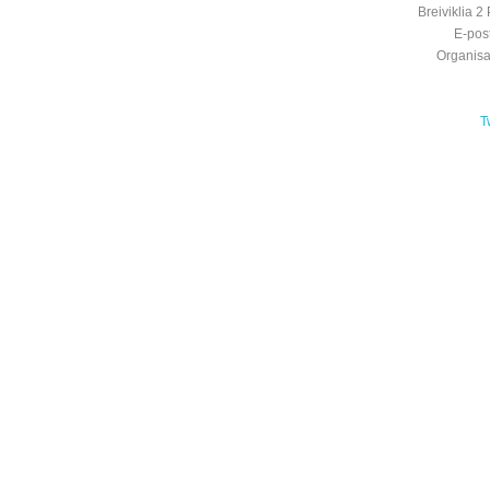
Breiviklia
E-pos
Organis
T