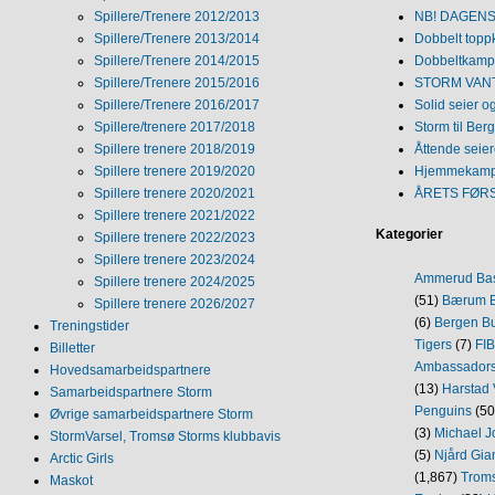
Spillere/Trenere 2012/2013
NB! DAGENS 
Spillere/Trenere 2013/2014
Dobbelt topp
Spillere/Trenere 2014/2015
Dobbeltkamp 
Spillere/Trenere 2015/2016
STORM VANT
Spillere/Trenere 2016/2017
Solid seier 
Spillere/trenere 2017/2018
Storm til Ber
Spillere trenere 2018/2019
Åttende seie
Spillere trenere 2019/2020
Hjemmekamp
Spillere trenere 2020/2021
ÅRETS FØR
Spillere trenere 2021/2022
Kategorier
Spillere trenere 2022/2023
Spillere trenere 2023/2024
Ammerud Ba
Spillere trenere 2024/2025
(51)
Bærum B
Spillere trenere 2026/2027
(6)
Bergen Bu
Treningstider
Tigers
(7)
FI
Billetter
Ambassador
Hovedsamarbeidspartnere
(13)
Harstad 
Samarbeidspartnere Storm
Penguins
(50
Øvrige samarbeidspartnere Storm
(3)
Michael J
StormVarsel, Tromsø Storms klubbavis
(5)
Njård Gia
Arctic Girls
(1,867)
Trom
Maskot