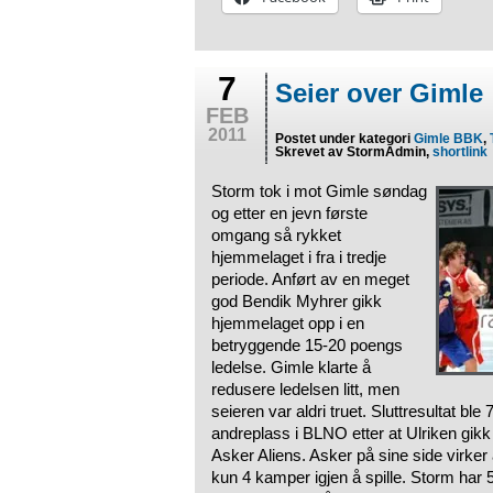
7
Seier over Gimle
FEB
2011
Postet under kategori
Gimle BBK
,
Skrevet av StormAdmin,
shortlink
Storm tok i mot Gimle søndag
og etter en jevn første
omgang så rykket
hjemmelaget i fra i tredje
periode. Anført av en meget
god Bendik Myhrer gikk
hjemmelaget opp i en
betryggende 15-20 poengs
ledelse. Gimle klarte å
redusere ledelsen litt, men
seieren var aldri truet. Sluttresultat bl
andreplass i BLNO etter at Ulriken gi
Asker Aliens. Asker på sine side virker 
kun 4 kamper igjen å spille. Storm har