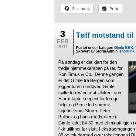
Facebook
Print
3
Tøff motstand til
FEB
2011
Postet under kategori
Gimle BBK
,
Skrevet av StormAdmin,
shortlink
På søndag er det klart for den
tredje hjemmekampen på rad for
Ron Timus & Co.. Denne gangen
er det Gimle fra Bergen som
legger turen nordover. Gimle
spilte forresten mot Ulriken, som
Storm tapte knepent for forrige
helg, og Gimle led samme
skjebne som Storm. Peter
Bullock og hans medspillere i
Gimle ledet 84-80 med et minutt igjen i
fikk utliknet før slutt. I ekstraomgange
89 og tok dermed over tabelltoppen i