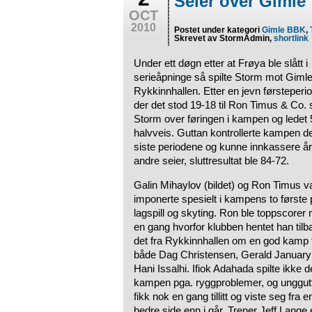
Seier over Gimle
OCT
2010
Postet under kategori
Gimle BBK
,
Skrevet av StormAdmin,
shortlink
Under ett døgn etter at Frøya ble slått i
serieåpninge så spilte Storm mot Gimle
Rykkinnhallen. Etter en jevn førsteperi
der det stod 19-18 til Ron Timus & Co. 
Storm over føringen i kampen og ledet
halvveis. Guttan kontrollerte kampen de
siste periodene og kunne innkassere år
andre seier, sluttresultat ble 84-72.
Galin Mihaylov (bildet) og Ron Timus v
imponerte spesielt i kampens to første 
lagspill og skyting. Ron ble toppscorer
en gang hvorfor klubben hentet han tilb
det fra Rykkinnhallen om en god kamp 
både Dag Christensen, Gerald January
Hani Issalhi. Ifiok Adahada spilte ikke 
kampen pga. ryggproblemer, og unggut
fikk nok en gang tillitt og viste seg fra e
bedre side enn i går. Trener Jeff Lange 