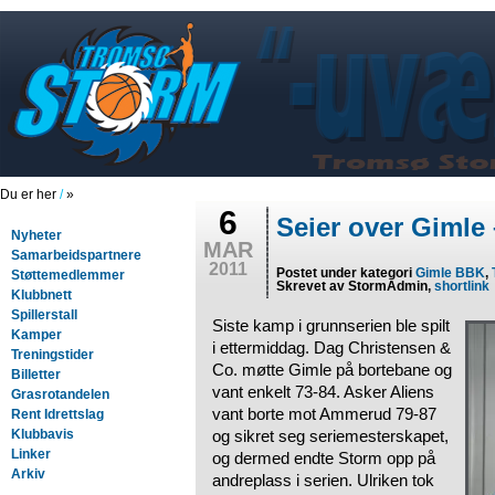
Du er her
/
»
6
Seier over Gimle 
Nyheter
MAR
Samarbeidspartnere
2011
Postet under kategori
Gimle BBK
,
Støttemedlemmer
Skrevet av StormAdmin,
shortlink
Klubbnett
Spillerstall
Siste kamp i grunnserien ble spilt
Kamper
i ettermiddag. Dag Christensen &
Treningstider
Co. møtte Gimle på bortebane og
Billetter
vant enkelt 73-84. Asker Aliens
Grasrotandelen
vant borte mot Ammerud 79-87
Rent Idrettslag
Klubbavis
og sikret seg seriemesterskapet,
Linker
og dermed endte Storm opp på
Arkiv
andreplass i serien. Ulriken tok