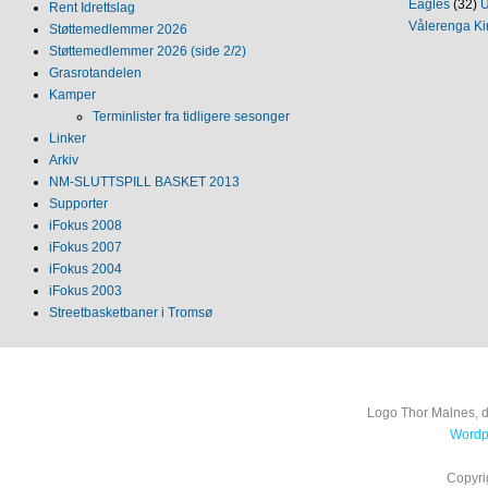
Eagles
(32)
U
Rent Idrettslag
Vålerenga Ki
Støttemedlemmer 2026
Støttemedlemmer 2026 (side 2/2)
Grasrotandelen
Kamper
Terminlister fra tidligere sesonger
Linker
Arkiv
NM‐SLUTTSPILL BASKET 2013
Supporter
iFokus 2008
iFokus 2007
iFokus 2004
iFokus 2003
Streetbasketbaner i Tromsø
Logo Thor Malnes, 
Wordpr
Copyri