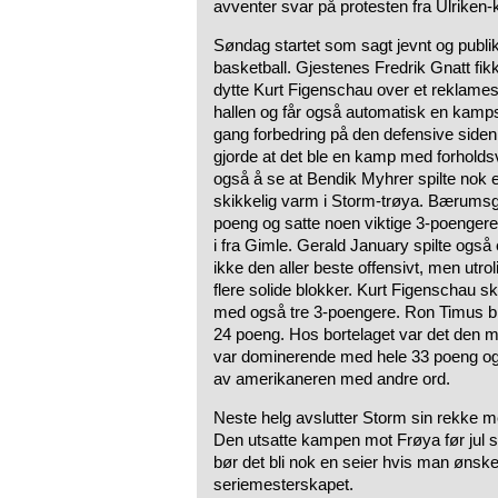
avventer svar på protesten fra Ulriken-
Søndag startet som sagt jevnt og publiku
basketball. Gjestenes Fredrik Gnatt fikk
dytte Kurt Figenschau over et reklamesk
hallen og får også automatisk en kamp
gang forbedring på den defensive side
gjorde at det ble en kamp med forholdsv
også å se at Bendik Myhrer spilte nok 
skikkelig varm i Storm-trøya. Bærumsgu
poeng og satte noen viktige 3-poengere 
i fra Gimle. Gerald January spilte ogs
ikke den aller beste offensivt, men utro
flere solide blokker. Kurt Figenschau s
med også tre 3-poengere. Ron Timus b
24 poeng. Hos bortelaget var det den m
var dominerende med hele 33 poeng og
av amerikaneren med andre ord.
Neste helg avslutter Storm sin rekke 
Den utsatte kampen mot Frøya før jul s
bør det bli nok en seier hvis man ønsker
seriemesterskapet.