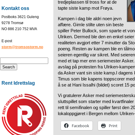
tredjeplassen til tross for at de
tapte siste kamp mot Frøya.
Kontakt oss
Postboks 3621 Guleng
Kampen i dag ble aldri noen jevn
9278 Tromsø
affære. Gimle stilte uten sin beste
NO 886 210 752 MVA
spiller Peter Bullock, som sparte et vond
Ulriken. Dermed ble den en enkel seier
E-post
realiteten avgjort etter 7 minutter da 
storm@tromsostorm.no
poeng. Resten av kampen ble en tålmod
seieren egentlig var sikret. Med seier
med et tap mer enn seriemester Asker. 
avslag på protesten fra Ulriken-kampen
da Asker vant sin siste kamp.I dagens
Timus som ble kapens toppscorer med 
Rent Idrettslag
å se at Hani Issalhi (bildet) scoret 15 
Vi gratulerer Asker med seriemesterska
sluttspillet som starter med kvartfinale
rett til semifinalen og spiller først de
lokaloppgjøret i Bergen mellom Ulriken
Facebook
Print