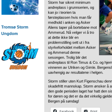
Storm har sikret minimum
andreplass i grunnserien, og
kan jo i teorien ta
førsteplassen hvis man får
medhold i anken og Asker
Tromsø Storm
Aliens taper på bortebane mot
Ammerud. Nå velger vi å tro
Ungdom
at dette ikke blir en
problemstilling sett ut i fra
styrkeforholdet mellom Asker
og Ammerud denne
sesongen. Trolig blir det
andreplass til Ron Timus & Co. og hje
vinneren av Ulriken og Gimle. Bergensl
uavhengig av resultatene i helgen.
Storm stiller uten Kurt Figenschau denn
skadefritt mannskap. Storm ønsker å av
den gode perioden laget har hatt den sis
for døren og det er da det virkelig gjelde
Bergen på søndag!
Facebook
Print