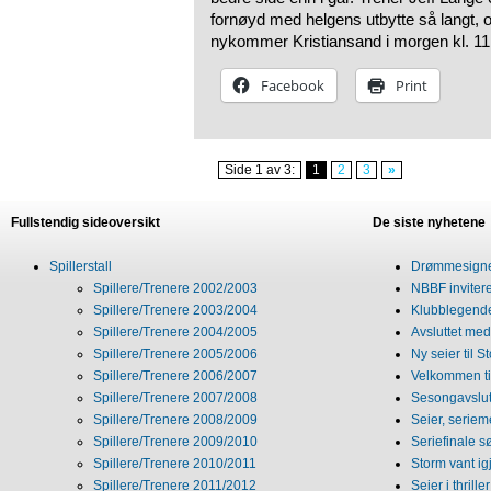
fornøyd med helgens utbytte så langt, 
nykommer Kristiansand i morgen kl. 11.00.
Facebook
Print
Side 1 av 3:
1
2
3
»
Fullstendig sideoversikt
De siste nyhetene
Spillerstall
Drømmesigner
Spillere/Trenere 2002/2003
NBBF invitere
Spillere/Trenere 2003/2004
Klubblegende
Spillere/Trenere 2004/2005
Avsluttet med 
Spillere/Trenere 2005/2006
Ny seier til S
Spillere/Trenere 2006/2007
Velkommen ti
Spillere/Trenere 2007/2008
Sesongavslutn
Spillere/Trenere 2008/2009
Seier, seriem
Spillere/Trenere 2009/2010
Seriefinale 
Spillere/Trenere 2010/2011
Storm vant ig
Spillere/Trenere 2011/2012
Seier i thriller