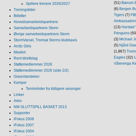
(51)
Bærum B
Spillere trenere 2026/2027
(6)
Bergen Bu
Treningstider
Tigers
(7)
FI
Billetter
Ambassador
Hovedsamarbeidspartnere
(13)
Harstad 
Samarbeidspartnere Storm
Penguins
(50
Øvrige samarbeidspartnere Storm
(3)
Michael J
StormVarsel, Tromsø Storms klubbavis
(5)
Njård Gia
Arctic Girls
(1,867)
Trom
Maskot
Eagles
(32)
U
Rent Idrettslag
Vålerenga Ki
Støttemedlemmer 2026
Støttemedlemmer 2026 (side 2/2)
Grasrotandelen
Kamper
Terminlister fra tidligere sesonger
Linker
Arkiv
NM‐SLUTTSPILL BASKET 2013
Supporter
iFokus 2008
iFokus 2007
iFokus 2004