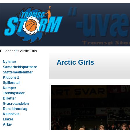
Du er her
/
» Arctic Girls
Arctic Girls
Nyheter
Samarbeidspartnere
Støttemedlemmer
Klubbnett
Spillerstall
Kamper
Treningstider
Billetter
Grasrotandelen
Rent Idrettslag
Klubbavis
Linker
Arkiv