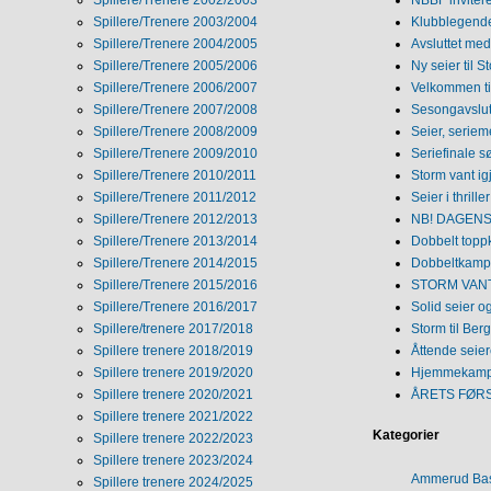
Spillere/Trenere 2002/2003
NBBF invitere
Spillere/Trenere 2003/2004
Klubblegende
Spillere/Trenere 2004/2005
Avsluttet med 
Spillere/Trenere 2005/2006
Ny seier til S
Spillere/Trenere 2006/2007
Velkommen ti
Spillere/Trenere 2007/2008
Sesongavslutn
Spillere/Trenere 2008/2009
Seier, seriem
Spillere/Trenere 2009/2010
Seriefinale 
Spillere/Trenere 2010/2011
Storm vant ig
Spillere/Trenere 2011/2012
Seier i thriller
Spillere/Trenere 2012/2013
NB! DAGENS 
Spillere/Trenere 2013/2014
Dobbelt topp
Spillere/Trenere 2014/2015
Dobbeltkamp 
Spillere/Trenere 2015/2016
STORM VANT
Spillere/Trenere 2016/2017
Solid seier 
Spillere/trenere 2017/2018
Storm til Ber
Spillere trenere 2018/2019
Åttende seie
Spillere trenere 2019/2020
Hjemmekamp
Spillere trenere 2020/2021
ÅRETS FØR
Spillere trenere 2021/2022
Kategorier
Spillere trenere 2022/2023
Spillere trenere 2023/2024
Ammerud Ba
Spillere trenere 2024/2025