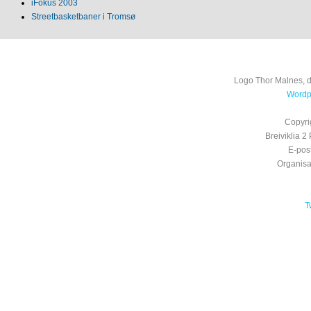
iFokus 2003
Streetbasketbaner i Tromsø
Logo Thor Malnes, 
Wordpr
Copyri
Breiviklia
E-pos
Organis
T