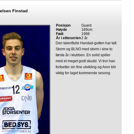
elsen Finstad
Posisjon
Guard
Høyde
189cm
Født
1998
År i eliteserien
2 år
Den talentfulle Harstad-gutten har tatt
Storm og BLNO med storm i sine to
første år i klubben. En solid spiller
med et meget godt skudd. Vi tror han
fortsetter sin fine utvikling og Aron blir
viktig for laget kommende sesong.