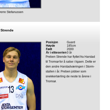
verre Stefanussen
 Strende
Posisjon
Guard
Høyde
185cm
Født
2000
År i eliteserien
0 år
Preben Strende har flyttet fra Harstad
til Tromsø for å satse i ligaen. Dette er
den andre Harstadværingen i Storm-
stallen i år. Preben jobber som
snekkerlærling de neste to årene i
Tromsø.