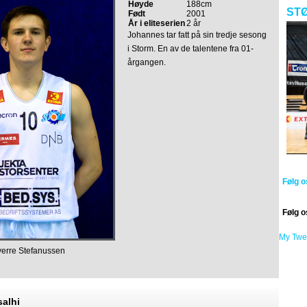
Høyde
188cm
ST
Født
2001
År i eliteserien
2 år
Johannes tar fatt på sin tredje sesong
i Storm. En av de talentene fra 01-
årgangen.
Følg 
Følg o
My Twe
verre Stefanussen
salhi