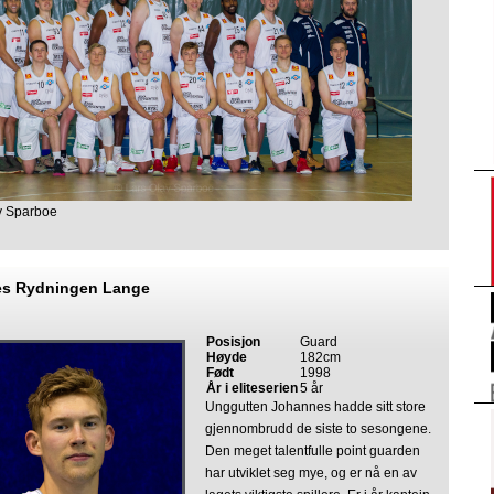
v Sparboe
es Rydningen Lange
Posisjon
Guard
Høyde
182cm
Født
1998
År i eliteserien
5 år
Unggutten Johannes hadde sitt store
gjennombrudd de siste to sesongene.
Den meget talentfulle point guarden
har utviklet seg mye, og er nå en av