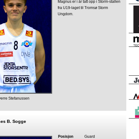
Magnus er i år tatt opp i Storm-stallen
fra U19-laget til Tromsø Storm
Ungdom.
verre Stefanussen
es B. Sogge
Posisjon
Guard