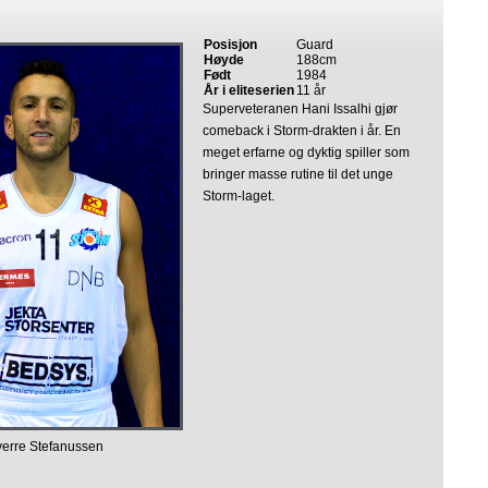
Posisjon
Guard
Høyde
188cm
Født
1984
År i eliteserien
11 år
Superveteranen Hani Issalhi gjør
comeback i Storm-drakten i år. En
meget erfarne og dyktig spiller som
bringer masse rutine til det unge
Storm-laget.
verre Stefanussen