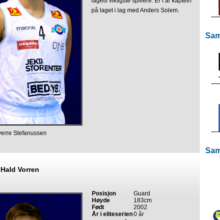
lagets viktigste spillere. Er i år kaptein
på laget i lag med Anders Solem.
Sam
verre Stefanussen
Sam
Hald Vorren
Posisjon
Guard
Høyde
183cm
Født
2002
År i eliteserien
0 år