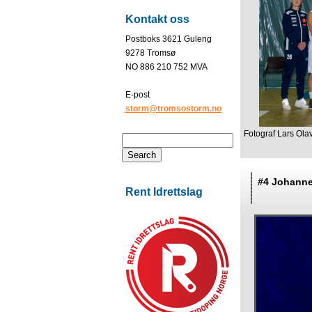
Kontakt oss
Postboks 3621 Guleng
9278 Tromsø
NO 886 210 752 MVA
E-post
storm@tromsostorm.no
Fotograf Lars Ola
#4 Johann
Rent Idrettslag