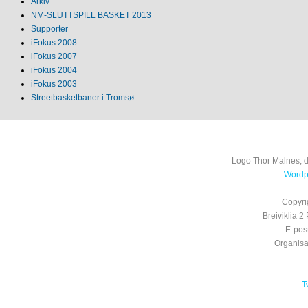
Arkiv
NM‐SLUTTSPILL BASKET 2013
Supporter
iFokus 2008
iFokus 2007
iFokus 2004
iFokus 2003
Streetbasketbaner i Tromsø
Logo Thor Malnes, 
Wordpr
Copyri
Breiviklia
E-pos
Organis
T