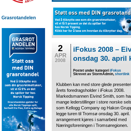
Grasrotandelen
2
iFokus 2008 – Ei
APR
onsdag 30. april k
2008
Postet under kategori
iFokus
Skrevet av StormAdmin,
shortlink
Klubben kan med store glede presente
årets foredragsholder i iFokus 2008.
Markedsmannen Eivind Smith, som har
mange lederstillinger i store norske se
som Kellogg Company og Hakon Gruppe
legge turen til Tromsø onsdag 30. april.
arrangement kjøres i samarbeid med
Næringsforeningen i Tromsøregionen.