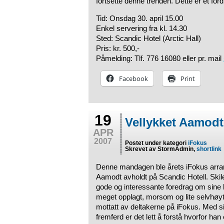
fortsette denne trenden. Dette er et for
Tid: Onsdag 30. april 15.00
Enkel servering fra kl. 14.30
Sted: Scandic Hotel (Arctic Hall)
Pris: kr. 500,-
Påmelding: Tlf. 776 16080 eller pr. mail
Facebook
Print
19
Vellykket Aamodt
APR
2007
Postet under kategori
iFokus
Skrevet av StormAdmin,
shortlink
Denne mandagen ble årets iFokus arra
Aamodt avholdt på Scandic Hotell. Ski
gode og interessante foredrag om sine k
meget opplagt, morsom og lite selvhøyt
mottatt av deltakerne på iFokus. Med s
fremferd er det lett å forstå hvorfor han 