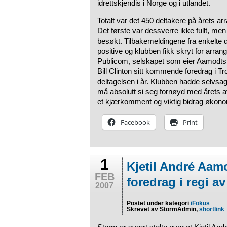
idrettskjendis i Norge og i utlandet.
Totalt var det 450 deltakere på årets ar
Det første var dessverre ikke fullt, men
besøkt. Tilbakemeldingene fra enkelte d
positive og klubben fikk skryt for arra
Publicom, selskapet som eier Aamodts
Bill Clinton sitt kommende foredrag i T
deltagelsen i år. Klubben hadde selvsag
må absolutt si seg fornøyd med årets av
et kjærkomment og viktig bidrag økonom
Facebook
Print
1
Kjetil André Aam
FEB
foredrag i regi a
2007
Postet under kategori
iFokus
Skrevet av StormAdmin,
shortlink