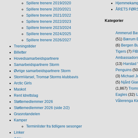
Spillere trenere 2019/2020
Hjemmekamp
Spillere trenere 2020/2021
ÅRETS FØR
Spillere trenere 2021/2022
Kategorier
Spillere trenere 2022/2023
Spillere trenere 2023/2024
Ammerud Ba
Spillere trenere 2024/2025
(51)
Bærum B
Spillere trenere 2026/2027
(6)
Bergen Bu
Treningstider
Tigers
(7)
FI
Billetter
Ambassador
Hovedsamarbeidspartnere
(13)
Harstad 
Samarbeidspartnere Storm
Penguins
(50
Øvrige samarbeidspartnere Storm
(3)
Michael J
StormVarsel, Tromsø Storms klubbavis
(5)
Njård Gia
Arctic Girls
(1,867)
Trom
Maskot
Eagles
(32)
U
Rent Idrettslag
Vålerenga Ki
Støttemedlemmer 2026
Støttemedlemmer 2026 (side 2/2)
Grasrotandelen
Kamper
Terminlister fra tidligere sesonger
Linker