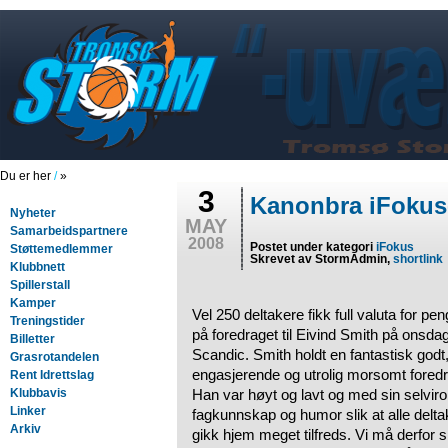
Du er her
/
»
3
Kanonbra iFokus
Nyheter
MAY
Samarbeidspartnere
2008
Postet under kategori
iFokus
Støttemedlemmer
Skrevet av StormAdmin,
shortlink
Klubbnett
Spillerstall
Kamper
Vel 250 deltakere fikk full valuta for pe
Treningstider
på foredraget til Eivind Smith på onsda
Billetter
Scandic. Smith holdt en fantastisk godt
Grasrotandelen
engasjerende og utrolig morsomt foredr
Rent Idrettslag
Klubbavis
Han var høyt og lavt og med sin selviro
Linker
fagkunnskap og humor slik at alle delt
Arkiv
gikk hjem meget tilfreds. Vi må derfor s