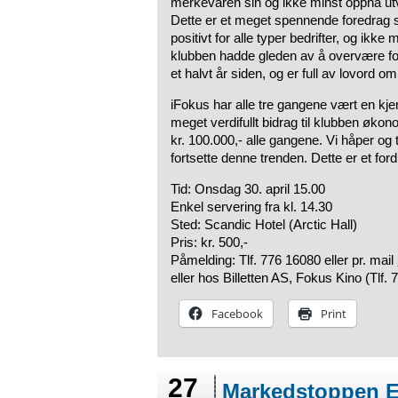
merkevaren sin og ikke minst oppnå utvi
Dette er et meget spennende foredrag 
positivt for alle typer bedrifter, og ikke
klubben hadde gleden av å overvære for
et halvt år siden, og er full av lovord om
iFokus har alle tre gangene vært en kj
meget verdifullt bidrag til klubben øk
kr. 100.000,- alle gangene. Vi håper og t
fortsette denne trenden. Dette er et for
Tid: Onsdag 30. april 15.00
Enkel servering fra kl. 14.30
Sted: Scandic Hotel (Arctic Hall)
Pris: kr. 500,-
Påmelding: Tlf. 776 16080 eller pr. mail
eller hos Billetten AS, Fokus Kino (Tlf.
Facebook
Print
27
Markedstoppen E