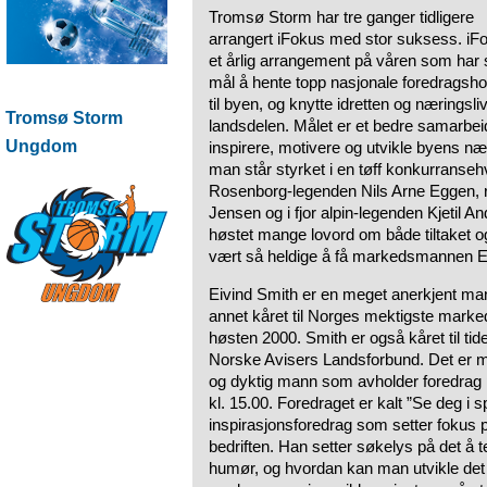
Tromsø Storm har tre ganger tidligere
arrangert iFokus med stor suksess. iF
et årlig arrangement på våren som har
mål å hente topp nasjonale foredragsho
til byen, og knytte idretten og nærings
Tromsø Storm
landsdelen. Målet er et bedre samarbe
Ungdom
inspirere, motivere og utvikle byens nær
man står styrket i en tøff konkurransehv
Rosenborg-legenden Nils Arne Eggen, 
Jensen og i fjor alpin-legenden Kjetil 
høstet mange lovord om både tiltaket o
vært så heldige å få markedsmannen Eiv
Eivind Smith er en meget anerkjent mann
annet kåret til Norges mektigste mark
høsten 2000. Smith er også kåret til ti
Norske Avisers Landsforbund. Det er m
og dyktig mann som avholder foredrag 
kl. 15.00. Foredraget er kalt ”Se deg i sp
inspirasjonsforedrag som setter fokus på
bedriften. Han setter søkelys på det å t
humør, og hvordan kan man utvikle det