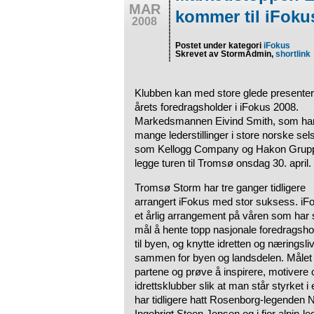
MAR
kommer til iFoku
2008
Postet under kategori
iFokus
Skrevet av StormAdmin,
shortlink
Klubben kan med store glede presente
årets foredragsholder i iFokus 2008.
Markedsmannen Eivind Smith, som har
mange lederstillinger i store norske se
som Kellogg Company og Hakon Gruppe
legge turen til Tromsø onsdag 30. april.
Tromsø Storm har tre ganger tidligere
arrangert iFokus med stor suksess. iF
et årlig arrangement på våren som har
mål å hente topp nasjonale foredragsho
til byen, og knytte idretten og næringsli
sammen for byen og landsdelen. Målet
partene og prøve å inspirere, motivere 
idrettsklubber slik at man står styrket 
har tidligere hatt Rosenborg-legenden 
Ingebrigt Steen Jensen og i fjor alpin-l