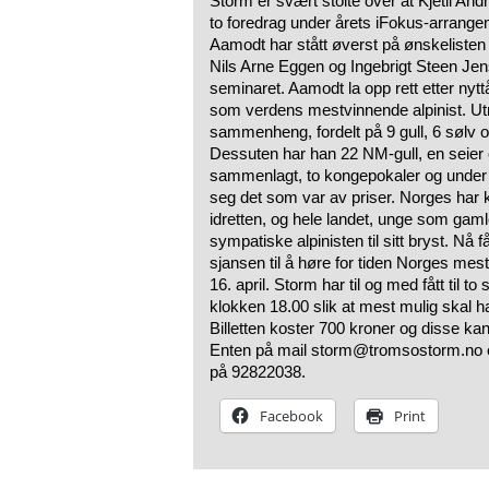
Storm er svært stolte over at Kjetil Andr
to foredrag under årets iFokus-arrangem
Aamodt har stått øverst på ønskelisten t
Nils Arne Eggen og Ingebrigt Steen Je
seminaret. Aamodt la opp rett etter nyttå
som verdens mestvinnende alpinist. Utr
sammenheng, fordelt på 9 gull, 6 sølv 
Dessuten har han 22 NM-gull, en seier 
sammenlagt, to kongepokaler og under å
seg det som var av priser. Norges har 
idretten, og hele landet, unge som gaml
sympatiske alpinisten til sitt bryst. Nå
sjansen til å høre for tiden Norges mes
16. april. Storm har til og med fått til 
klokken 18.00 slik at mest mulig skal ha
Billetten koster 700 kroner og disse ka
Enten på mail storm@tromsostorm.no el
på 92822038.
Facebook
Print