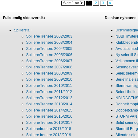
Side 1 av 3:
1
2
3
»
Fullstendig sideoversikt
De siste nyhetene
Spillerstall
Drømmesigner
Spillere/Trenere 2002/2003
NBBF invitere
Spillere/Trenere 2003/2004
Klubblegende
Spillere/Trenere 2004/2005
Avsluttet med 
Spillere/Trenere 2005/2006
Ny seier til S
Spillere/Trenere 2006/2007
Velkommen ti
Spillere/Trenere 2007/2008
Sesongavslutn
Spillere/Trenere 2008/2009
Seier, seriem
Spillere/Trenere 2009/2010
Seriefinale 
Spillere/Trenere 2010/2011
Storm vant ig
Spillere/Trenere 2011/2012
Seier i thriller
Spillere/Trenere 2012/2013
NB! DAGENS 
Spillere/Trenere 2013/2014
Dobbelt topp
Spillere/Trenere 2014/2015
Dobbeltkamp 
Spillere/Trenere 2015/2016
STORM VANT
Spillere/Trenere 2016/2017
Solid seier 
Spillere/trenere 2017/2018
Storm til Ber
Spillere trenere 2018/2019
Åttende seie