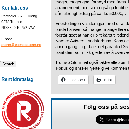
meget, meget godt fornøyd med årets 
arrangement, noe som også ga klubben
Kontakt oss
sårt tiltrengt bidrag på ca. kr. 50.000,-.
Postboks 3621 Guleng
9278 Tromsø
Eneste tingen vi sitter igjen med er at d
NO 886 210 752 MVA
burde ha vært så mange, mange flere del
forstår godt at han er blitt kåret til tid
E-post
Norske Avisers Landsforbund. Kanskje 
storm@tromsostorm.no
annen gang – og da er det garantert 2
blant dem som fikk gleden av å overvæ
Tromsø Storm vil også takke alle som har
iFokus og ønsker hjertelig velkommen t
Rent Idrettslag
Facebook
Print
Følg oss på so