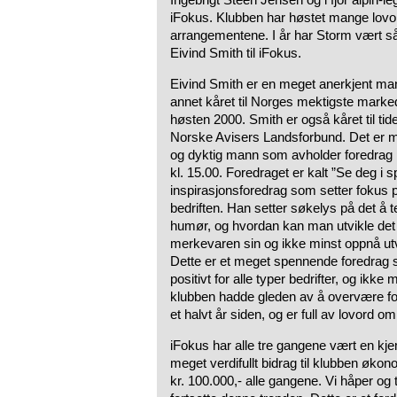
iFokus. Klubben har høstet mange lovor
arrangementene. I år har Storm vært 
Eivind Smith til iFokus.
Eivind Smith er en meget anerkjent mann
annet kåret til Norges mektigste mark
høsten 2000. Smith er også kåret til ti
Norske Avisers Landsforbund. Det er m
og dyktig mann som avholder foredrag 
kl. 15.00. Foredraget er kalt ”Se deg i sp
inspirasjonsforedrag som setter fokus på
bedriften. Han setter søkelys på det å t
humør, og hvordan kan man utvikle det
merkevaren sin og ikke minst oppnå utvi
Dette er et meget spennende foredrag 
positivt for alle typer bedrifter, og ikke
klubben hadde gleden av å overvære for
et halvt år siden, og er full av lovord om
iFokus har alle tre gangene vært en kj
meget verdifullt bidrag til klubben øk
kr. 100.000,- alle gangene. Vi håper og t