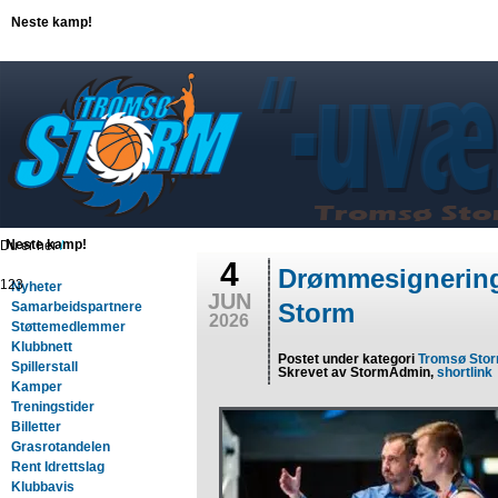
Neste kamp!
Neste kamp!
Du er her
/
4
Drømmesignering
123
Nyheter
JUN
Storm
Samarbeidspartnere
2026
Støttemedlemmer
Klubbnett
Postet under kategori
Tromsø Sto
Spillerstall
Skrevet av StormAdmin,
shortlink
Kamper
Treningstider
Billetter
Grasrotandelen
Rent Idrettslag
Klubbavis