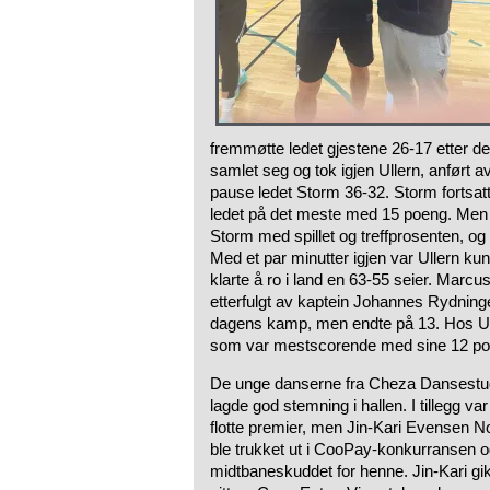
fremmøtte ledet gjestene 26-17 etter de
samlet seg og tok igjen Ullern, anført
pause ledet Storm 36-32. Storm fortsat
ledet på det meste med 15 poeng. Men i 
Storm med spillet og treffprosenten, og
Med et par minutter igjen var Ullern k
klarte å ro i land en 63-55 seier. Marc
etterfulgt av kaptein Johannes Rydning
dagens kamp, men endte på 13. Hos Ul
som var mestscorende med sine 12 po
De unge danserne fra Cheza Dansestudio
lagde god stemning i hallen. I tillegg v
flotte premier, men Jin-Kari Evensen 
ble trukket ut i CooPay-konkurransen o
midtbaneskuddet for henne. Jin-Kari gi