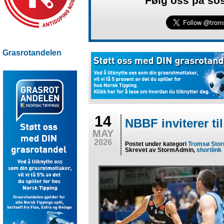
Følg oss på so
Grasrotandelen
14
NBBF inviterer t
MAY
2026
Postet under kategori
Tromsø Sto
Skrevet av StormAdmin,
shortlink