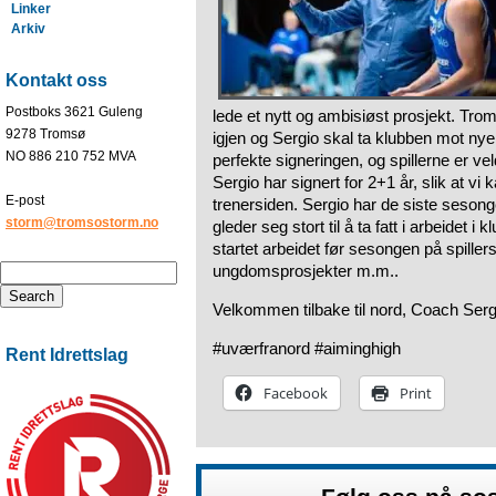
Linker
Arkiv
Kontakt oss
Postboks 3621 Guleng
lede et nytt og ambisiøst prosjekt. Tr
9278 Tromsø
igjen og Sergio skal ta klubben mot nye
NO 886 210 752 MVA
perfekte signeringen, og spillerne er ve
Sergio har signert for 2+1 år, slik at vi 
E-post
trenersiden. Sergio har de siste seson
storm@tromsostorm.no
gleder seg stort til å ta fatt i arbeidet i
startet arbeidet før sesongen på spiller
ungdomsprosjekter m.m..
Velkommen tilbake til nord, Coach Serg
#uværfranord #aiminghigh
Rent Idrettslag
Facebook
Print