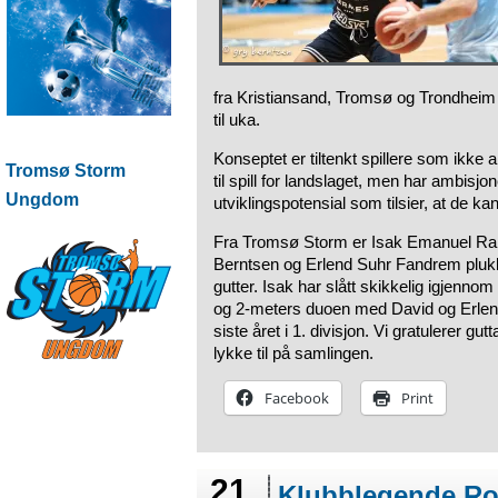
fra Kristiansand, Tromsø og Trondheim 
til uka.
Konseptet er tiltenkt spillere som ikke a
Tromsø Storm
til spill for landslaget, men har ambisjon
Ungdom
utviklingspotensial som tilsier, at de ka
Fra Tromsø Storm er Isak Emanuel Rami
Berntsen og Erlend Suhr Fandrem plukket
gutter. Isak har slått skikkelig igjenno
og 2-meters duoen med David og Erlend 
siste året i 1. divisjon. Vi gratulerer 
lykke til på samlingen.
Facebook
Print
21
Klubblegende Ro