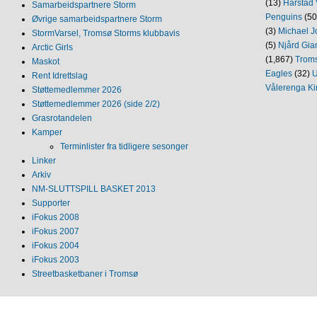
(13)
Harstad 
Samarbeidspartnere Storm
Penguins
(50
Øvrige samarbeidspartnere Storm
(3)
Michael J
StormVarsel, Tromsø Storms klubbavis
(5)
Njård Gia
Arctic Girls
(1,867)
Trom
Maskot
Eagles
(32)
U
Rent Idrettslag
Vålerenga Ki
Støttemedlemmer 2026
Støttemedlemmer 2026 (side 2/2)
Grasrotandelen
Kamper
Terminlister fra tidligere sesonger
Linker
Arkiv
NM‐SLUTTSPILL BASKET 2013
Supporter
iFokus 2008
iFokus 2007
iFokus 2004
iFokus 2003
Streetbasketbaner i Tromsø