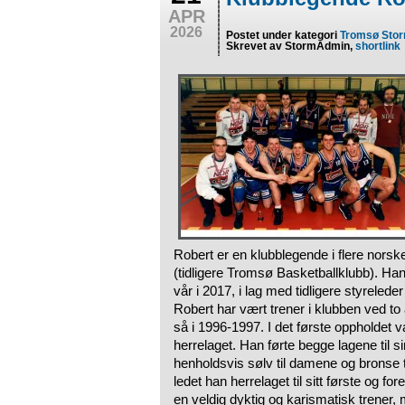
APR
2026
Postet under kategori
Tromsø Sto
Skrevet av StormAdmin,
shortlink
Robert er en klubblegende i flere nors
(tidligere Tromsø Basketballklubb). H
vår i 2017, i lag med tidligere styreleder
Robert har vært trener i klubben ved to 
så i 1996-1997. I det første oppholdet 
herrelaget. Han førte begge lagene til si
henholdsvis sølv til damene og bronse ti
ledet han herrelaget til sitt første og fo
en veldig dyktig og karismatisk trener