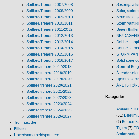
Spillere/Trenere 2007/2008
Sesongavslutn
Spillere/Trenere 2008/2009
Seier, seriem
Spillere/Trenere 2009/2010
Seriefinale 
Spillere/Trenere 2010/2011
Storm vant ig
Spillere/Trenere 2011/2012
Seier i thriller
Spillere/Trenere 2012/2013
NB! DAGENS 
Spillere/Trenere 2013/2014
Dobbelt topp
Spillere/Trenere 2014/2015
Dobbeltkamp 
Spillere/Trenere 2015/2016
STORM VANT
Spillere/Trenere 2016/2017
Solid seier 
Spillere/trenere 2017/2018
Storm til Ber
Spillere trenere 2018/2019
Åttende seie
Spillere trenere 2019/2020
Hjemmekamp
Spillere trenere 2020/2021
ÅRETS FØR
Spillere trenere 2021/2022
Kategorier
Spillere trenere 2022/2023
Spillere trenere 2023/2024
Ammerud Ba
Spillere trenere 2024/2025
(51)
Bærum B
Spillere trenere 2026/2027
(6)
Bergen Bu
Treningstider
Tigers
(7)
FI
Billetter
Ambassador
Hovedsamarbeidspartnere