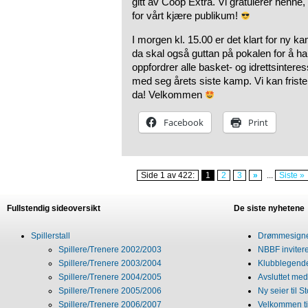
gitt av Coop Extra. Vi gratulerer henne,
for vårt kjære publikum!
I morgen kl. 15.00 er det klart for ny k
da skal også guttan på pokalen for å ha 
oppfordrer alle basket- og idrettsinteress
med seg årets siste kamp. Vi kan fris
da! Velkommen
Facebook
Print
Side 1 av 422:
1
2
3
»
...
Siste »
Fullstendig sideoversikt
De siste nyhetene
Spillerstall
Drømmesigner
Spillere/Trenere 2002/2003
NBBF invitere
Spillere/Trenere 2003/2004
Klubblegende
Spillere/Trenere 2004/2005
Avsluttet med 
Spillere/Trenere 2005/2006
Ny seier til S
Spillere/Trenere 2006/2007
Velkommen ti