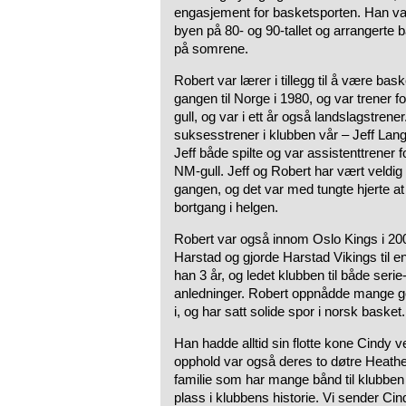
engasjement for basketsporten. Han var
byen på 80- og 90-tallet og arrangert
på somrene.
Robert var lærer i tillegg til å være bas
gangen til Norge i 1980, og var trener
gull, og var i ett år også landslagstrener.
suksesstrener i klubben vår – Jeff Lang
Jeff både spilte og var assistenttrener 
NM-gull. Jeff og Robert har vært veldi
gangen, og det var med tungte hjerte a
bortgang i helgen.
Robert var også innom Oslo Kings i 2001
Harstad og gjorde Harstad Vikings til en
han 3 år, og ledet klubben til både serie-
anledninger. Robert oppnådde mange go
i, og har satt solide spor i norsk basket.
Han hadde alltid sin flotte kone Cindy ved
opphold var også deres to døtre Heather
familie som har mange bånd til klubben 
plass i klubbens historie. Vi sender Ci