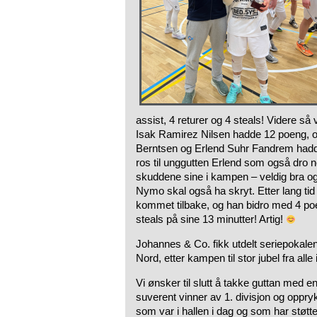
assist, 4 returer og 4 steals! Videre så
Isak Ramirez Nilsen hadde 12 poeng, 
Berntsen og Erlend Suhr Fandrem hadde
ros til unggutten Erlend som også dro ne
skuddene sine i kampen – veldig bra 
Nymo skal også ha skryt. Etter lang ti
kommet tilbake, og han bidro med 4 poen
steals på sine 13 minutter! Artig!
Johannes & Co. fikk utdelt seriepokalen
Nord, etter kampen til stor jubel fra alle 
Vi ønsker til slutt å takke guttan med
suverent vinner av 1. divisjon og opprykk
som var i hallen i dag og som har støttet 