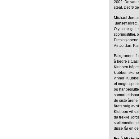
2002. De vant 9
steal. Det følg
Michael Jordan
 uansett idre
Olympisk gull
scoringstitler,
Prestasjonene e
Air Jordan. Kan
Bakgrunnen for
å bedre situas
Klubben håpet p
klubben økonomi
vinner! Klubben
et meget spesi
og har beslutt
samarbeidspar
de siste årene v
årets salg av 
Klubben vil sel
da trekke Jorda
støttemedlemska
disse får en d
For å bli stø