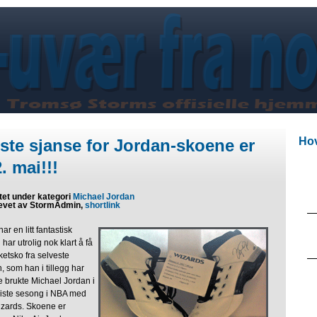
Hov
iste sjanse for Jordan-skoene er
. mai!!!
tet under kategori
Michael Jordan
evet av StormAdmin,
shortlink
r en litt fantastisk
har utrolig nok klart å få
sketsko fra selveste
 som han i tillegg har
e brukte Michael Jordan i
siste sesong i NBA med
zards. Skoene er