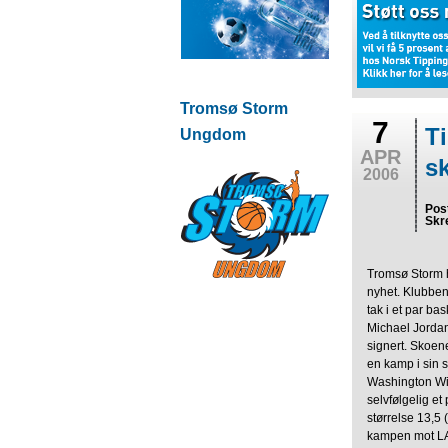
Tromsø Storm
7
T
Ungdom
APR
s
2006
Pos
Skr
Tromsø Storm ha
nyhet. Klubben 
tak i et par ba
Michael Jordan,
signert. Skoen
en kamp i sin 
Washington Wi
selvfølgelig et
størrelse 13,5 
kampen mot LA 