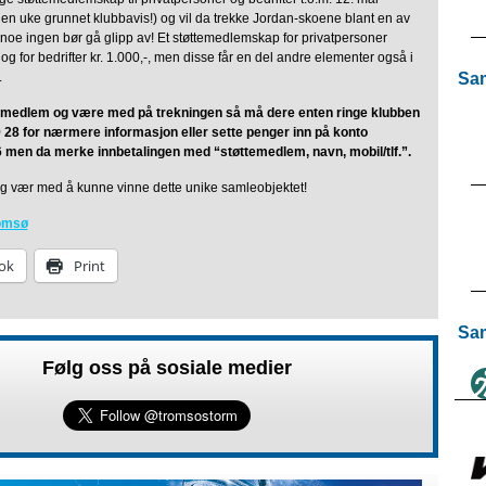
 en uke grunnet klubbavis!) og vil da trekke Jordan-skoene blant en av
 noe ingen bør gå glipp av! Et støttemedlemskap for privatpersoner
- og for bedrifter kr. 1.000,-, men disse får en del andre elementer også i
Sam
.
ttemedlem og være med på trekningen så må dere enten ringe klubben
 28 for nærmere informasjon eller sette penger inn på konto
 men da merke innbetalingen med “støttemedlem, navn, mobil/tlf.”.
og vær med å kunne vinne dette unike samleobjektet!
omsø
ok
Print
Sam
Følg oss på sosiale medier