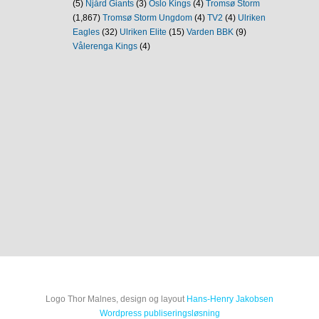
(5)
Njård Giants
(3)
Oslo Kings
(4)
Tromsø Storm
(1,867)
Tromsø Storm Ungdom
(4)
TV2
(4)
Ulriken
Eagles
(32)
Ulriken Elite
(15)
Varden BBK
(9)
Vålerenga Kings
(4)
Logo Thor Malnes, design og layout
Hans-Henry Jakobsen
Wordpress publiseringsløsning