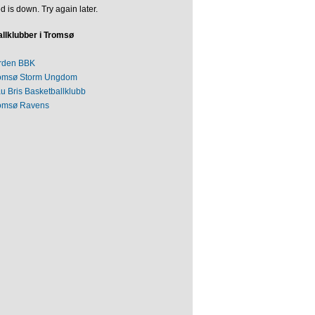
d is down. Try again later.
llklubber i Tromsø
rden BBK
omsø Storm Ungdom
au Bris Basketballklubb
omsø Ravens