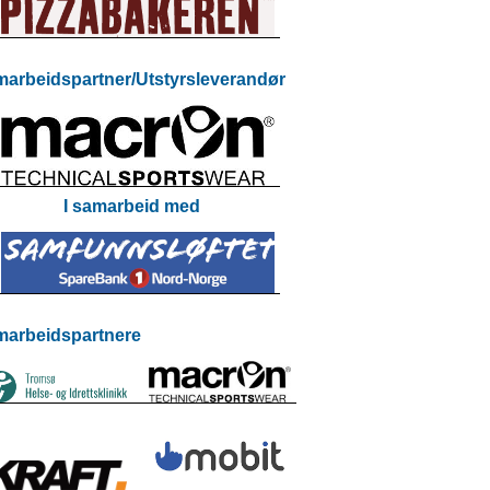
arbeidspartner/Utstyrsleverandør
I samarbeid med
arbeidspartnere