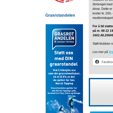
(forlenget med
disse. Dette er
koster kr. 200,
Grasrotandelen
medlemskapet
For å bli stø
på m. 98 22 19
1602.48.20606
Støtt klubben 
Les mer på
Tr
Facebo