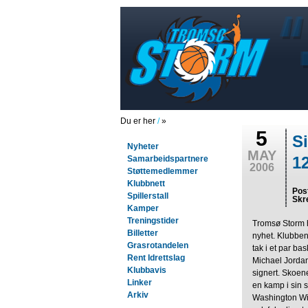
Du er her
/
»
5
S
Nyheter
MAY
12
Samarbeidspartnere
2006
Støttemedlemmer
Klubbnett
Pos
Spillerstall
Skr
Kamper
Treningstider
Tromsø Storm ha
Billetter
nyhet. Klubben 
Grasrotandelen
tak i et par ba
Rent Idrettslag
Michael Jordan,
Klubbavis
signert. Skoen
Linker
en kamp i sin 
Arkiv
Washington Wi