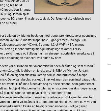
 par Nike Air Jordan og
(US) og ble brukt i
Clippers den 8. januar
96-88 og Jordan spilte
 poeng, 10 returer, 8 assist og 1 steal. Det følger et ekthetsbevis med
 de bli dine!
 er trolig en av tidenes beste og mest populære idrettsutøver noensinne
tt. Jordan vant NBA-mesterskapet hele 6 ganger med Chicago Bull,
, Collegemesterskap (NCAA), 5 ganger kåret MVP i NBA, mange
 osv., osv. og innehar utrolig mange forskjellige rekorder i NBA.
r utrolig mange og i tillegg har han sin egen sportsutstyrsmerkevare i
skje er det ingen over eller ved siden av han!
 dette var at klubben slet økonomisk for noen år siden og som et ledd i
jonen så sendte klubben en forespørsel til NBA og Michael Jordan.
å å få en signert effekt fra Jordan som kunne brukes for å hjelpe
sk. Dette var absolutt et skudd i mørket, men den som intet våger, intet
 har ventet til nå med å benytte seg av disse skoene, som garantert er
elt samleobjekt. Klubben er i slutten av en stor økonomisk snuoperasjon
et å gi disse skoene som gave til en av klubbens gode
tnere/støttemedlemmer. Samarbeidspartnere og støttemedlemmer har
ært en utrolig viktig årsak til at klubben har klart å overleve og vi vil ved
støttemedlemskap trekke en heldig vinner av denne utrolige gaven.
ge støttemedlemskap til privatpersoner og bedrifter t.o.m. 12. mai