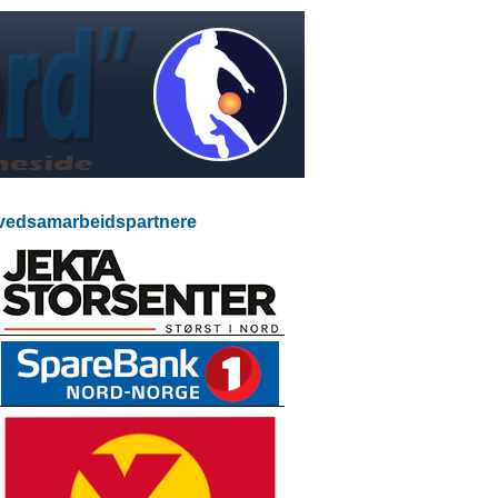
edsamarbeidspartnere