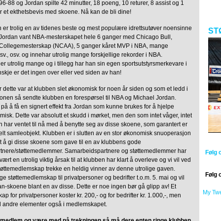
6-88 og Jordan spilte 42 minutter, 18 poeng, 10 returer, 8 assist og 1
er et ekthetsbevis med skoene. Nå kan de bli dine!
 er trolig en av tidenes beste og mest populære idrettsutøver noensinne
ST
tt. Jordan vant NBA-mesterskapet hele 6 ganger med Chicago Bull,
, Collegemesterskap (NCAA), 5 ganger kåret MVP i NBA, mange
 osv., osv. og innehar utrolig mange forskjellige rekorder i NBA.
r utrolig mange og i tillegg har han sin egen sportsutstyrsmerkevare i
skje er det ingen over eller ved siden av han!
 dette var at klubben slet økonomisk for noen år siden og som et ledd i
jonen så sendte klubben en forespørsel til NBA og Michael Jordan.
å å få en signert effekt fra Jordan som kunne brukes for å hjelpe
sk. Dette var absolutt et skudd i mørket, men den som intet våger, intet
 har ventet til nå med å benytte seg av disse skoene, som garantert er
elt samleobjekt. Klubben er i slutten av en stor økonomisk snuoperasjon
et å gi disse skoene som gave til en av klubbens gode
tnere/støttemedlemmer. Samarbeidspartnere og støttemedlemmer har
Følg 
ært en utrolig viktig årsak til at klubben har klart å overleve og vi vil ved
støttemedlemskap trekke en heldig vinner av denne utrolige gaven.
Følg 
ge støttemedlemskap til privatpersoner og bedrifter t.o.m. 5. mai og vil
n-skoene blant en av disse. Dette er noe ingen bør gå glipp av! Et
My Tw
p for privatpersoner koster kr. 200,- og for bedrifter kr. 1.000,-, men
el andre elementer også i medlemskapet.
ttemedlem og være med på trekningen så må dere enten ringe klubben