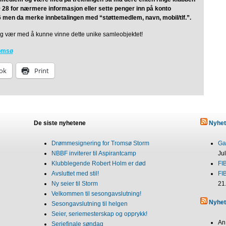
 28 for nærmere informasjon eller sette penger inn på konto
 men da merke innbetalingen med “støttemedlem, navn, mobil/tlf.”.
og vær med å kunne vinne dette unike samleobjektet!
omsø
ok
Print
De siste nyhetene
Nyhet
Drømmesignering for Tromsø Storm
Gab
NBBF inviterer til Aspirantcamp
Ju
Klubblegende Robert Holm er død
FI
Avsluttet med stil!
FI
Ny seier til Storm
21
Velkommen til sesongavslutning!
Nyhet
Sesongavslutning til helgen
Seier, seriemesterskap og opprykk!
An
Seriefinale søndag