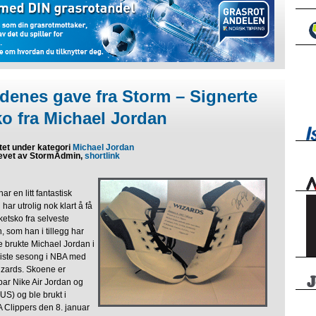
idenes gave fra Storm – Signerte
ko fra Michael Jordan
tet under kategori
Michael Jordan
evet av StormAdmin,
shortlink
r en litt fantastisk
har utrolig nok klart å få
sketsko fra selveste
 som han i tillegg har
e brukte Michael Jordan i
siste sesong i NBA med
zards. Skoene er
 par Nike Air Jordan og
(US) og ble brukt i
Clippers den 8. januar