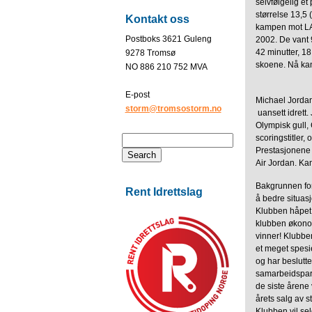
selvfølgelig et
størrelse 13,5 
Kontakt oss
kampen mot LA 
Postboks 3621 Guleng
2002. De vant 
42 minutter, 18
9278 Tromsø
skoene. Nå kan
NO 886 210 752 MVA
E-post
Michael Jordan
storm@tromsostorm.no
 uansett idre
Olympisk gull
scoringstitler,
Prestasjonene e
Air Jordan. Kan
Bakgrunnen for
Rent Idrettslag
å bedre situas
Klubben håpet p
klubben økonomi
vinner! Klubben
et meget spesi
og har beslutt
samarbeidspar
de siste årene v
årets salg av 
Klubben vil sel