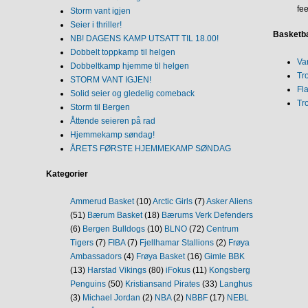
fee
Storm vant igjen
Seier i thriller!
Basketba
NB! DAGENS KAMP UTSATT TIL 18.00!
Dobbelt toppkamp til helgen
Va
Dobbeltkamp hjemme til helgen
Tr
STORM VANT IGJEN!
Fl
Solid seier og gledelig comeback
Tr
Storm til Bergen
Åttende seieren på rad
Hjemmekamp søndag!
ÅRETS FØRSTE HJEMMEKAMP SØNDAG
Kategorier
Ammerud Basket
(10)
Arctic Girls
(7)
Asker Aliens
(51)
Bærum Basket
(18)
Bærums Verk Defenders
(6)
Bergen Bulldogs
(10)
BLNO
(72)
Centrum
Tigers
(7)
FIBA
(7)
Fjellhamar Stallions
(2)
Frøya
Ambassadors
(4)
Frøya Basket
(16)
Gimle BBK
(13)
Harstad Vikings
(80)
iFokus
(11)
Kongsberg
Penguins
(50)
Kristiansand Pirates
(33)
Langhus
(3)
Michael Jordan
(2)
NBA
(2)
NBBF
(17)
NEBL