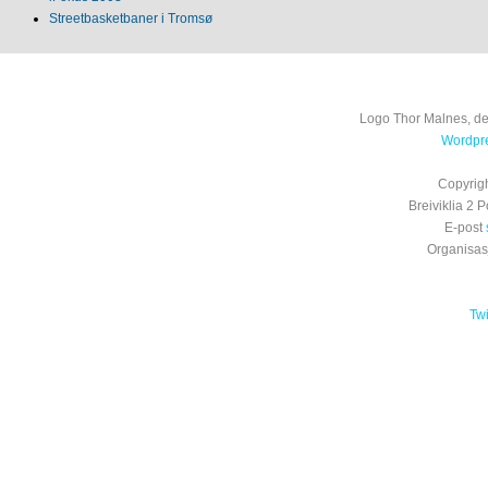
Streetbasketbaner i Tromsø
Logo Thor Malnes, de
Wordpre
Copyrig
Breiviklia 2
E-post
Organisa
Tw