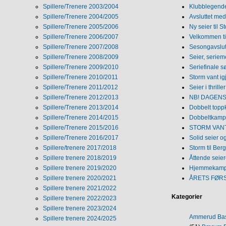
Spillere/Trenere 2003/2004
Klubblegende
Spillere/Trenere 2004/2005
Avsluttet med 
Spillere/Trenere 2005/2006
Ny seier til S
Spillere/Trenere 2006/2007
Velkommen ti
Spillere/Trenere 2007/2008
Sesongavslutn
Spillere/Trenere 2008/2009
Seier, seriem
Spillere/Trenere 2009/2010
Seriefinale 
Spillere/Trenere 2010/2011
Storm vant ig
Spillere/Trenere 2011/2012
Seier i thriller
Spillere/Trenere 2012/2013
NB! DAGENS 
Spillere/Trenere 2013/2014
Dobbelt topp
Spillere/Trenere 2014/2015
Dobbeltkamp 
Spillere/Trenere 2015/2016
STORM VANT
Spillere/Trenere 2016/2017
Solid seier 
Spillere/trenere 2017/2018
Storm til Ber
Spillere trenere 2018/2019
Åttende seie
Spillere trenere 2019/2020
Hjemmekamp
Spillere trenere 2020/2021
ÅRETS FØR
Spillere trenere 2021/2022
Kategorier
Spillere trenere 2022/2023
Spillere trenere 2023/2024
Ammerud Ba
Spillere trenere 2024/2025