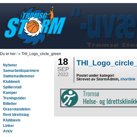
Du er her
/
» THI_Logo_circle_green
18
THI_Logo_circle
Nyheter
SEP
Samarbeidspartnere
2022
Postet under kategori
Støttemedlemmer
Skrevet av StormAdmin,
shortlink
Klubbnett
Spillerstall
Kamper
Treningstider
Billetter
Grasrotandelen
Rent Idrettslag
Klubbavis
Linker
Arkiv