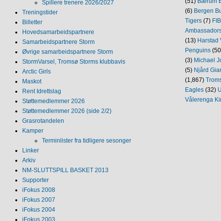
(51)
Bærum B
Spillere trenere 2026/2027
(6)
Bergen Bu
Treningstider
Tigers
(7)
FI
Billetter
Ambassador
Hovedsamarbeidspartnere
(13)
Harstad 
Samarbeidspartnere Storm
Penguins
(50
Øvrige samarbeidspartnere Storm
(3)
Michael J
StormVarsel, Tromsø Storms klubbavis
(5)
Njård Gia
Arctic Girls
(1,867)
Trom
Maskot
Eagles
(32)
U
Rent Idrettslag
Vålerenga Ki
Støttemedlemmer 2026
Støttemedlemmer 2026 (side 2/2)
Grasrotandelen
Kamper
Terminlister fra tidligere sesonger
Linker
Arkiv
NM‐SLUTTSPILL BASKET 2013
Supporter
iFokus 2008
iFokus 2007
iFokus 2004
iFokus 2003