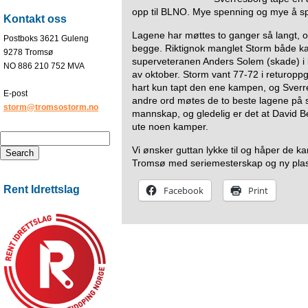
opp til BLNO. Mye spenning og mye å spi
Kontakt oss
Lagene har møttes to ganger så langt, o
Postboks 3621 Guleng
begge. Riktignok manglet Storm både k
9278 Tromsø
superveteranen Anders Solem (skade) i 
NO 886 210 752 MVA
av oktober. Storm vant 77-72 i returoppg
hart kun tapt den ene kampen, og Sverr
E-post
andre ord møtes de to beste lagene på sø
storm@tromsostorm.no
mannskap, og gledelig er det at David Be
ute noen kamper.
Vi ønsker guttan lykke til og håper de kan 
Tromsø med seriemesterskap og ny plas
Rent Idrettslag
Facebook
Print