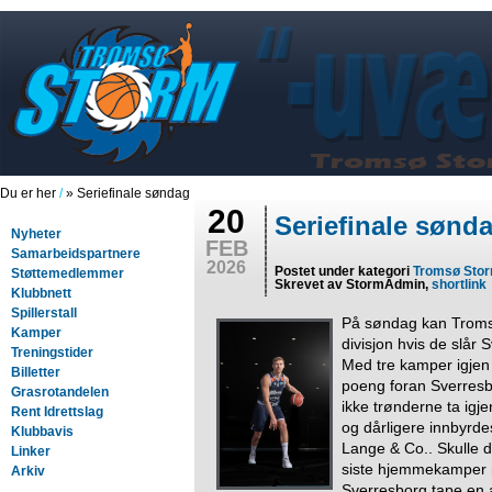
Du er her
/
» Seriefinale søndag
20
Seriefinale sønd
Nyheter
FEB
Samarbeidspartnere
2026
Postet under kategori
Tromsø Sto
Støttemedlemmer
Skrevet av StormAdmin,
shortlink
Klubbnett
Spillerstall
På søndag kan Tromsø
Kamper
divisjon hvis de slår
Treningstider
Med tre kamper igjen 
Billetter
poeng foran Sverres
Grasrotandelen
ikke trønderne ta igje
Rent Idrettslag
og dårligere innbyrd
Klubbavis
Lange & Co.. Skulle d
Linker
siste hjemmekamper m
Arkiv
Sverresborg tape en a