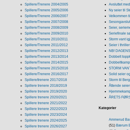
Spillere/Trenere 2004/2005
Avsluttet med 
Spillere/Trenere 2005/2006
Ny seier til S
Spillere/Trenere 2006/2007
Velkommen ti
Spillere/Trenere 2007/2008
Sesongavslutn
Spillere/Trenere 2008/2009
Seier, seriem
Spillere/Trenere 2009/2010
Seriefinale 
Spillere/Trenere 2010/2011
Storm vant ig
Spillere/Trenere 2011/2012
Seier i thriller
Spillere/Trenere 2012/2013
NB! DAGENS 
Spillere/Trenere 2013/2014
Dobbelt topp
Spillere/Trenere 2014/2015
Dobbeltkamp 
Spillere/Trenere 2015/2016
STORM VANT
Spillere/Trenere 2016/2017
Solid seier 
Spillere/trenere 2017/2018
Storm til Ber
Spillere trenere 2018/2019
Åttende seie
Spillere trenere 2019/2020
Hjemmekamp
Spillere trenere 2020/2021
ÅRETS FØR
Spillere trenere 2021/2022
Kategorier
Spillere trenere 2022/2023
Spillere trenere 2023/2024
Ammerud Ba
Spillere trenere 2024/2025
(51)
Bærum B
Spillere trenere 2026/2027