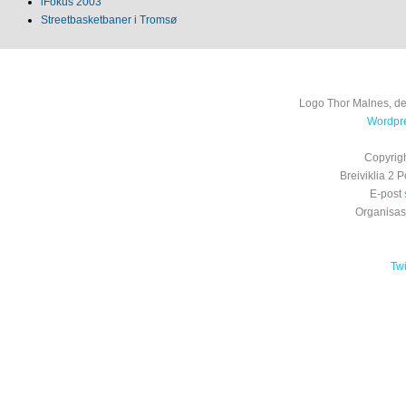
iFokus 2003
Streetbasketbaner i Tromsø
Logo Thor Malnes, de
Wordpre
Copyrig
Breiviklia 2
E-post
Organisa
Tw