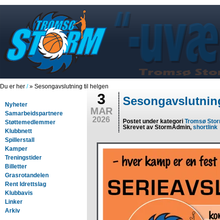
Du er her
/
» Sesongavslutning til helgen
3
Sesongavslutning
Nyheter
MAR
Samarbeidspartnere
2026
Postet under kategori
Tromsø Sto
Støttemedlemmer
Skrevet av StormAdmin,
shortlink
Klubbnett
Spillerstall
Kamper
Treningstider
Billetter
Grasrotandelen
Rent Idrettslag
Klubbavis
Linker
Arkiv