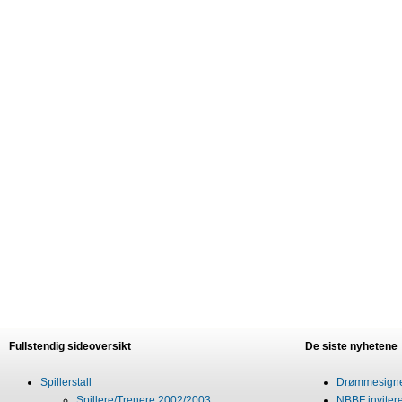
Fullstendig sideoversikt
De siste nyhetene
Spillerstall
Drømmesigner
Spillere/Trenere 2002/2003
NBBF invitere