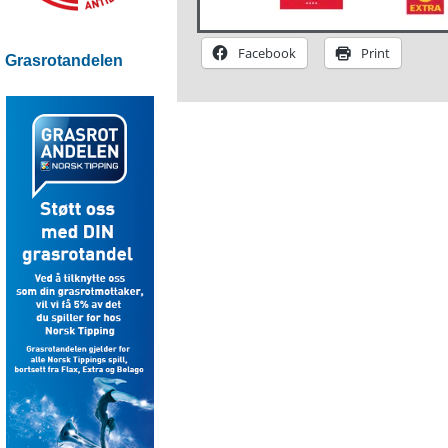
Facebook
Print
Grasrotandelen