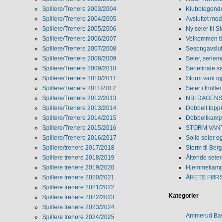
Spillere/Trenere 2003/2004
Klubblegende
Spillere/Trenere 2004/2005
Avsluttet med 
Spillere/Trenere 2005/2006
Ny seier til S
Spillere/Trenere 2006/2007
Velkommen ti
Spillere/Trenere 2007/2008
Sesongavslutn
Spillere/Trenere 2008/2009
Seier, seriem
Spillere/Trenere 2009/2010
Seriefinale 
Spillere/Trenere 2010/2011
Storm vant ig
Spillere/Trenere 2011/2012
Seier i thriller
Spillere/Trenere 2012/2013
NB! DAGENS 
Spillere/Trenere 2013/2014
Dobbelt topp
Spillere/Trenere 2014/2015
Dobbeltkamp 
Spillere/Trenere 2015/2016
STORM VANT
Spillere/Trenere 2016/2017
Solid seier 
Spillere/trenere 2017/2018
Storm til Ber
Spillere trenere 2018/2019
Åttende seie
Spillere trenere 2019/2020
Hjemmekamp
Spillere trenere 2020/2021
ÅRETS FØR
Spillere trenere 2021/2022
Kategorier
Spillere trenere 2022/2023
Spillere trenere 2023/2024
Ammerud Ba
Spillere trenere 2024/2025