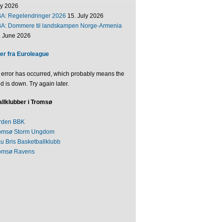
ly 2026
BA: Regelendringer 2026
15. July 2026
BA: Dommere til landskampen Norge-Armenia
. June 2026
er fra Euroleague
 error has occurred, which probably means the
d is down. Try again later.
llklubber i Tromsø
rden BBK
omsø Storm Ungdom
au Bris Basketballklubb
omsø Ravens