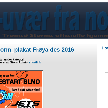
Hov
torm_plakat Frøya des 2016
tet under kategori
evet av StormAdmin,
shortlink