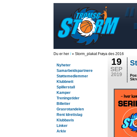
Du er her
/
» Storm_plakat Frøya des 2016
19
S
Nyheter
SEP
Samarbeidspartnere
2019
Pos
Støttemedlemmer
Skr
Klubbnett
Spillerstall
Kamper
Treningstider
Billetter
Grasrotandelen
Rent Idrettslag
Klubbavis
Linker
Arkiv