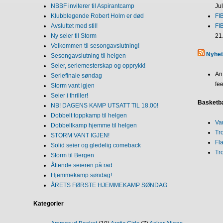
NBBF inviterer til Aspirantcamp
Ju
Klubblegende Robert Holm er død
FI
Avsluttet med stil!
FI
Ny seier til Storm
21
Velkommen til sesongavslutning!
Nyhet
Sesongavslutning til helgen
Seier, seriemesterskap og opprykk!
An
Seriefinale søndag
fee
Storm vant igjen
Seier i thriller!
Basketba
NB! DAGENS KAMP UTSATT TIL 18.00!
Dobbelt toppkamp til helgen
Va
Dobbeltkamp hjemme til helgen
Tr
STORM VANT IGJEN!
Fl
Solid seier og gledelig comeback
Tr
Storm til Bergen
Åttende seieren på rad
Hjemmekamp søndag!
ÅRETS FØRSTE HJEMMEKAMP SØNDAG
Kategorier