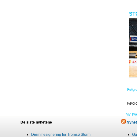
ST
Følg 
Følg 
My Tw
De siste nyhetene
Nyhet
Drømmesignering for Tromsø Storm
Gab