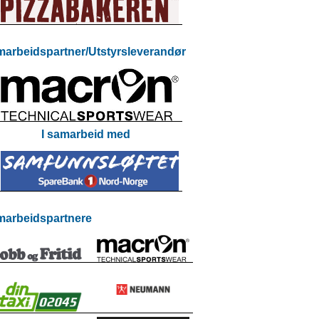
arbeidspartner/Utstyrsleverandør
I samarbeid med
arbeidspartnere