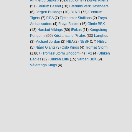
Ammerud Basket
(10)
Arctic Girls
(7)
Asker Aliens
(51)
Bærum Basket
(18)
Bærums Verk Defenders
(6)
Bergen Bulldogs
(10)
BLNO
(72)
Centrum
Tigers
(7)
FIBA
(7)
Fjellhamar Stallions
(2)
Frøya
Ambassadors
(4)
Frøya Basket
(16)
Gimle BBK
(13)
Harstad Vikings
(80)
iFokus
(11)
Kongsberg
Penguins
(50)
Kristiansand Pirates
(33)
Langhus
(3)
Michael Jordan
(2)
NBA
(2)
NBBF
(17)
NEBL
(5)
Njård Giants
(3)
Oslo Kings
(4)
Tromsø Storm
(1,867)
Tromsø Storm Ungdom
(4)
TV2
(4)
Ulriken
Eagles
(32)
Ulriken Elite
(15)
Varden BBK
(9)
Vålerenga Kings
(4)