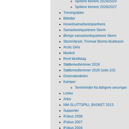
Spillere trenere 2024/2025
Spillere trenere 2026/2027
Treningstider
Billetter
Hovedsamarbeidspartnere
Samarbeidspartnere Storm
Øvrige samarbeidspartnere Storm
StormVarsel, Tromsø Storms klubbavis
Arctic Girls
Maskot
Rent Idrettslag
Støttemedlemmer 2026
Støttemedlemmer 2026 (side 2/2)
Grasrotandelen
Kamper
Terminlister fra tidligere sesonger
Linker
Arkiv
NM‐SLUTTSPILL BASKET 2013
Supporter
iFokus 2008
iFokus 2007
iFokus 2004