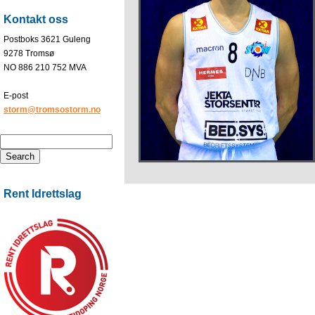
Kontakt oss
Postboks 3621 Guleng
9278 Tromsø
NO 886 210 752 MVA
E-post
storm@tromsostorm.no
Rent Idrettslag