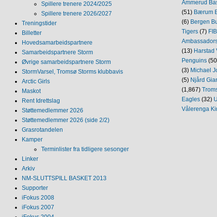
Ammerud Ba
Spillere trenere 2024/2025
(51)
Bærum B
Spillere trenere 2026/2027
(6)
Bergen Bu
Treningstider
Tigers
(7)
FI
Billetter
Ambassador
Hovedsamarbeidspartnere
(13)
Harstad 
Samarbeidspartnere Storm
Penguins
(50
Øvrige samarbeidspartnere Storm
(3)
Michael J
StormVarsel, Tromsø Storms klubbavis
(5)
Njård Gia
Arctic Girls
(1,867)
Trom
Maskot
Eagles
(32)
U
Rent Idrettslag
Vålerenga Ki
Støttemedlemmer 2026
Støttemedlemmer 2026 (side 2/2)
Grasrotandelen
Kamper
Terminlister fra tidligere sesonger
Linker
Arkiv
NM‐SLUTTSPILL BASKET 2013
Supporter
iFokus 2008
iFokus 2007