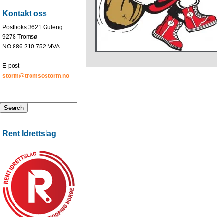
Kontakt oss
Postboks 3621 Guleng
9278 Tromsø
NO 886 210 752 MVA
E-post
storm@tromsostorm.no
Rent Idrettslag