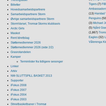
Tigers
(7)
FI
Billetter
Ambassador
Hovedsamarbeidspartnere
(13)
Harstad 
Samarbeidspartnere Storm
Penguins
(50
Øvrige samarbeidspartnere Storm
(3)
Michael J
StormVarsel, Tromsø Storms klubbavis
(5)
Njård Gia
Arctic Girls
(1,867)
Trom
Maskot
Eagles
(32)
U
Rent Idrettslag
Vålerenga Ki
Støttemedlemmer 2026
Støttemedlemmer 2026 (side 2/2)
Grasrotandelen
Kamper
Terminlister fra tidligere sesonger
Linker
Arkiv
NM‐SLUTTSPILL BASKET 2013
Supporter
iFokus 2008
iFokus 2007
iFokus 2004
iFokus 2003
Streetbasketbaner i Tromsø