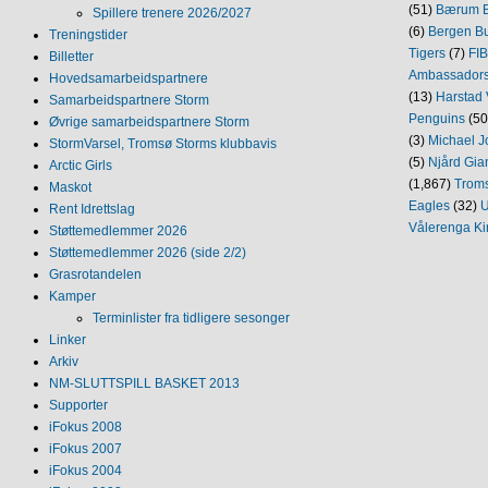
(51)
Bærum B
Spillere trenere 2026/2027
(6)
Bergen Bu
Treningstider
Tigers
(7)
FI
Billetter
Ambassador
Hovedsamarbeidspartnere
(13)
Harstad 
Samarbeidspartnere Storm
Penguins
(50
Øvrige samarbeidspartnere Storm
(3)
Michael J
StormVarsel, Tromsø Storms klubbavis
(5)
Njård Gia
Arctic Girls
(1,867)
Trom
Maskot
Eagles
(32)
U
Rent Idrettslag
Vålerenga Ki
Støttemedlemmer 2026
Støttemedlemmer 2026 (side 2/2)
Grasrotandelen
Kamper
Terminlister fra tidligere sesonger
Linker
Arkiv
NM‐SLUTTSPILL BASKET 2013
Supporter
iFokus 2008
iFokus 2007
iFokus 2004