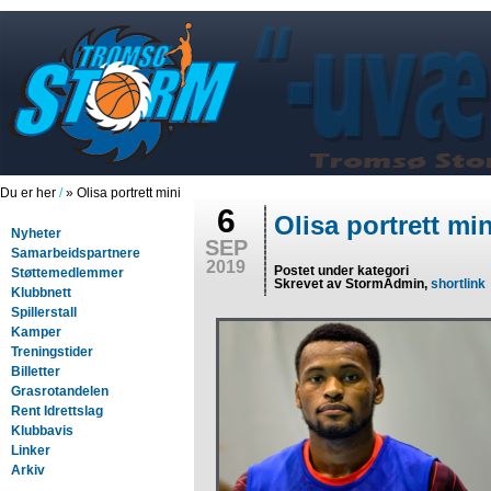
Du er her
/
» Olisa portrett mini
6
Olisa portrett min
Nyheter
SEP
Samarbeidspartnere
2019
Postet under kategori
Støttemedlemmer
Skrevet av StormAdmin,
shortlink
Klubbnett
Spillerstall
Kamper
Treningstider
Billetter
Grasrotandelen
Rent Idrettslag
Klubbavis
Linker
Arkiv