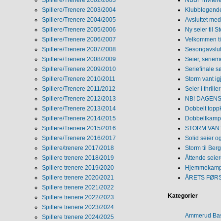
Spillere/Trenere 2002/2003
NBBF invitere
Spillere/Trenere 2003/2004
Klubblegende
Spillere/Trenere 2004/2005
Avsluttet med 
Spillere/Trenere 2005/2006
Ny seier til S
Spillere/Trenere 2006/2007
Velkommen ti
Spillere/Trenere 2007/2008
Sesongavslutn
Spillere/Trenere 2008/2009
Seier, seriem
Spillere/Trenere 2009/2010
Seriefinale 
Spillere/Trenere 2010/2011
Storm vant ig
Spillere/Trenere 2011/2012
Seier i thriller
Spillere/Trenere 2012/2013
NB! DAGENS 
Spillere/Trenere 2013/2014
Dobbelt topp
Spillere/Trenere 2014/2015
Dobbeltkamp 
Spillere/Trenere 2015/2016
STORM VANT
Spillere/Trenere 2016/2017
Solid seier 
Spillere/trenere 2017/2018
Storm til Ber
Spillere trenere 2018/2019
Åttende seie
Spillere trenere 2019/2020
Hjemmekamp
Spillere trenere 2020/2021
ÅRETS FØR
Spillere trenere 2021/2022
Kategorier
Spillere trenere 2022/2023
Spillere trenere 2023/2024
Ammerud Ba
Spillere trenere 2024/2025