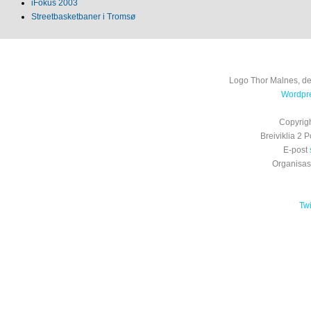
iFokus 2003
Streetbasketbaner i Tromsø
Logo Thor Malnes, de
Wordpre
Copyrig
Breiviklia 2
E-post
Organisa
Tw