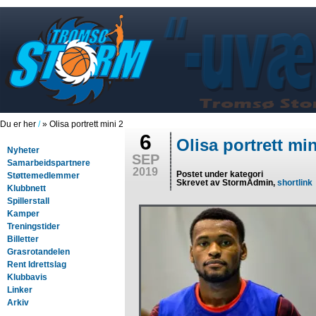
Du er her
/
» Olisa portrett mini 2
6
Olisa portrett min
Nyheter
SEP
Samarbeidspartnere
2019
Postet under kategori
Støttemedlemmer
Skrevet av StormAdmin,
shortlink
Klubbnett
Spillerstall
Kamper
Treningstider
Billetter
Grasrotandelen
Rent Idrettslag
Klubbavis
Linker
Arkiv