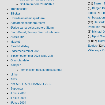
(51)
Bærum B
Spillere trenere 2026/2027
(6)
Bergen Bu
Treningstider
Tigers
(7)
FI
Billetter
Ambassador
Hovedsamarbeidspartnere
(13)
Harstad 
Samarbeidspartnere Storm
Penguins
(50
Øvrige samarbeidspartnere Storm
(3)
Michael J
StormVarsel, Tromsø Storms klubbavis
(5)
Njård Gia
Arctic Girls
(1,867)
Trom
Maskot
Eagles
(32)
U
Rent Idrettslag
Vålerenga Ki
Støttemedlemmer 2026
Støttemedlemmer 2026 (side 2/2)
Grasrotandelen
Kamper
Terminlister fra tidligere sesonger
Linker
Arkiv
NM‐SLUTTSPILL BASKET 2013
Supporter
iFokus 2008
iFokus 2007
iFokus 2004