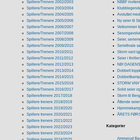
Spillere/Trenere 2002/2003
NBBF invitere
Spillere/Trenere 2003/2004
Klubblegende
Spillere/Trenere 2004/2005
Avsluttet med 
Spillere/Trenere 2005/2006
Ny seier til S
Spillere/Trenere 2006/2007
Velkommen ti
Spillere/Trenere 2007/2008
Sesongavslutn
Spillere/Trenere 2008/2009
Seier, seriem
Spillere/Trenere 2009/2010
Seriefinale 
Spillere/Trenere 2010/2011
Storm vant ig
Spillere/Trenere 2011/2012
Seier i thriller
Spillere/Trenere 2012/2013
NB! DAGENS 
Spillere/Trenere 2013/2014
Dobbelt topp
Spillere/Trenere 2014/2015
Dobbeltkamp 
Spillere/Trenere 2015/2016
STORM VANT
Spillere/Trenere 2016/2017
Solid seier 
Spillere/trenere 2017/2018
Storm til Ber
Spillere trenere 2018/2019
Åttende seie
Spillere trenere 2019/2020
Hjemmekamp
Spillere trenere 2020/2021
ÅRETS FØR
Spillere trenere 2021/2022
Kategorier
Spillere trenere 2022/2023
Spillere trenere 2023/2024
Ammerud Ba
Spillere trenere 2024/2025