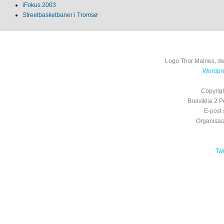
iFokus 2003
Streetbasketbaner i Tromsø
Logo Thor Malnes, de
Wordpre
Copyrig
Breiviklia 2
E-post
Organisa
Tw