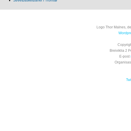
Streetbasketbaner i Tromsø
Logo Thor Malnes, de
Wordpre
Copyrig
Breiviklia 2
E-post
Organisa
Tw