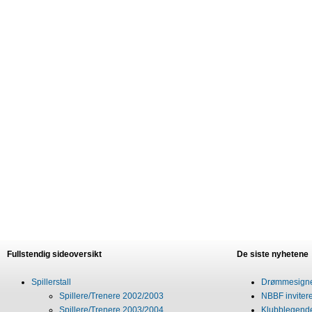
Fullstendig sideoversikt
De siste nyhetene
Spillerstall
Drømmesigner
Spillere/Trenere 2002/2003
NBBF invitere
Spillere/Trenere 2003/2004
Klubblegende