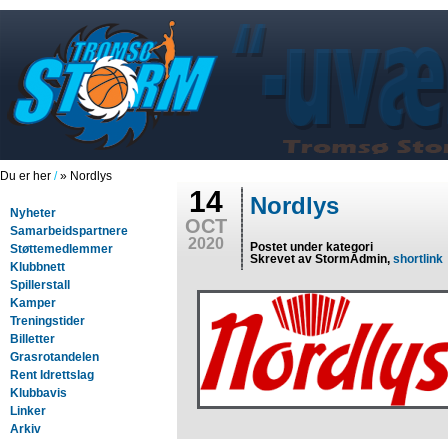
Du er her
/
» Nordlys
14
Nordlys
Nyheter
OCT
Samarbeidspartnere
2020
Postet under kategori
Støttemedlemmer
Skrevet av StormAdmin,
shortlink
Klubbnett
Spillerstall
Kamper
Treningstider
Billetter
Grasrotandelen
Rent Idrettslag
Klubbavis
Linker
Arkiv