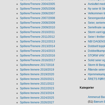
Spillere/Trenere 2004/2005
Avsluttet med 
Spillere/Trenere 2005/2006
Ny seier til S
Spillere/Trenere 2006/2007
Velkommen ti
Spillere/Trenere 2007/2008
Sesongavslutn
Spillere/Trenere 2008/2009
Seier, seriem
Spillere/Trenere 2009/2010
Seriefinale 
Spillere/Trenere 2010/2011
Storm vant ig
Spillere/Trenere 2011/2012
Seier i thriller
Spillere/Trenere 2012/2013
NB! DAGENS 
Spillere/Trenere 2013/2014
Dobbelt topp
Spillere/Trenere 2014/2015
Dobbeltkamp 
Spillere/Trenere 2015/2016
STORM VANT
Spillere/Trenere 2016/2017
Solid seier 
Spillere/trenere 2017/2018
Storm til Ber
Spillere trenere 2018/2019
Åttende seie
Spillere trenere 2019/2020
Hjemmekamp
Spillere trenere 2020/2021
ÅRETS FØR
Spillere trenere 2021/2022
Kategorier
Spillere trenere 2022/2023
Spillere trenere 2023/2024
Ammerud Ba
Spillere trenere 2024/2025
(51)
Bærum B
Spillere trenere 2026/2027