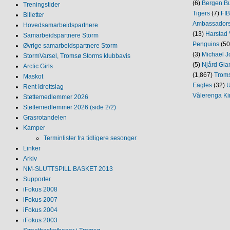
(6)
Bergen Bu
Treningstider
Tigers
(7)
FI
Billetter
Ambassador
Hovedsamarbeidspartnere
(13)
Harstad 
Samarbeidspartnere Storm
Penguins
(50
Øvrige samarbeidspartnere Storm
(3)
Michael J
StormVarsel, Tromsø Storms klubbavis
(5)
Njård Gia
Arctic Girls
(1,867)
Trom
Maskot
Eagles
(32)
U
Rent Idrettslag
Vålerenga Ki
Støttemedlemmer 2026
Støttemedlemmer 2026 (side 2/2)
Grasrotandelen
Kamper
Terminlister fra tidligere sesonger
Linker
Arkiv
NM‐SLUTTSPILL BASKET 2013
Supporter
iFokus 2008
iFokus 2007
iFokus 2004
iFokus 2003