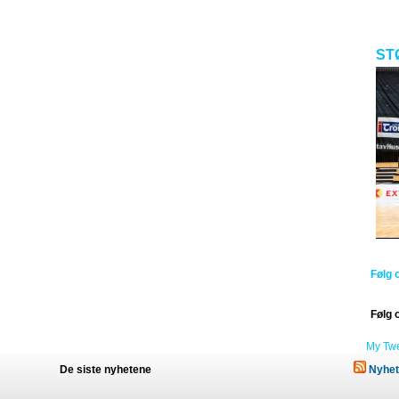
ST
Følg 
Følg 
My Tw
De siste nyhetene
Nyhet