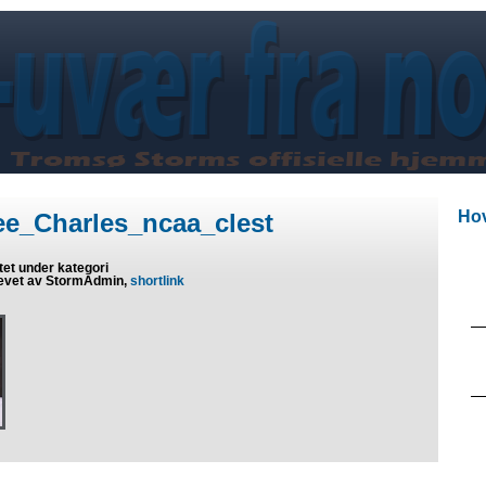
Hov
ee_Charles_ncaa_clest
tet under kategori
evet av StormAdmin,
shortlink