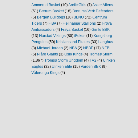
Ammerud Basket
(10)
Arctic Girls
(7)
Asker Aliens
(51)
Bærum Basket
(18)
Bærums Verk Defenders
(6)
Bergen Bulldogs
(10)
BLNO
(72)
Centrum
Tigers
(7)
FIBA
(7)
Fjellhamar Stallions
(2)
Frøya
Ambassadors
(4)
Frøya Basket
(16)
Gimle BBK
(13)
Harstad Vikings
(80)
iFokus
(11)
Kongsberg
Penguins
(50)
Kristiansand Pirates
(33)
Langhus
(3)
Michael Jordan
(2)
NBA
(2)
NBBF
(17)
NEBL
(5)
Njård Giants
(3)
Oslo Kings
(4)
Tromsø Storm
(1,867)
Tromsø Storm Ungdom
(4)
TV2
(4)
Ulriken
Eagles
(32)
Ulriken Elite
(15)
Varden BBK
(9)
Vålerenga Kings
(4)