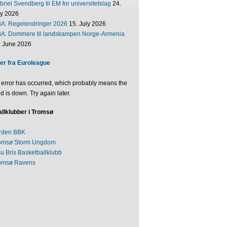
riel Svendberg til EM for universitetslag
24.
ly 2026
BA: Regelendringer 2026
15. July 2026
BA: Dommere til landskampen Norge-Armenia
. June 2026
er fra Euroleague
 error has occurred, which probably means the
d is down. Try again later.
llklubber i Tromsø
rden BBK
omsø Storm Ungdom
au Bris Basketballklubb
omsø Ravens