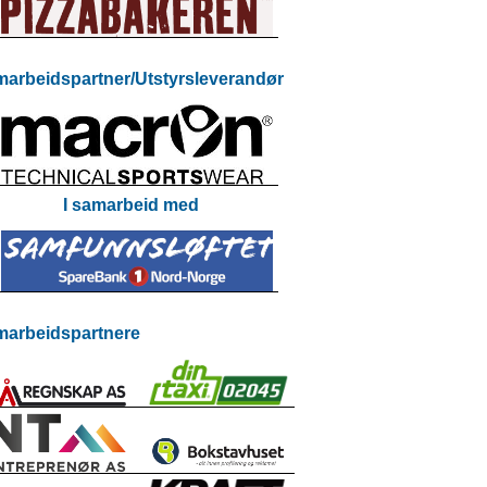
arbeidspartner/Utstyrsleverandør
I samarbeid med
arbeidspartnere