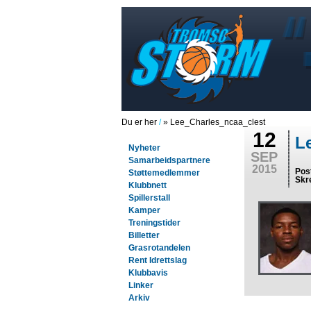
Du er her
/
» Lee_Charles_ncaa_clest
12
L
Nyheter
SEP
Samarbeidspartnere
2015
Pos
Støttemedlemmer
Skr
Klubbnett
Spillerstall
Kamper
Treningstider
Billetter
Grasrotandelen
Rent Idrettslag
Klubbavis
Linker
Arkiv