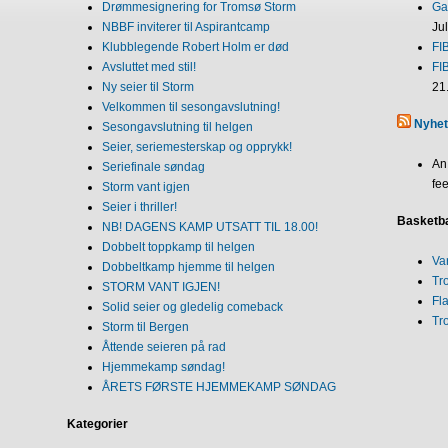
Drømmesignering for Tromsø Storm
Gab
NBBF inviterer til Aspirantcamp
Ju
Klubblegende Robert Holm er død
FI
Avsluttet med stil!
FI
Ny seier til Storm
21
Velkommen til sesongavslutning!
Nyhet
Sesongavslutning til helgen
Seier, seriemesterskap og opprykk!
An
Seriefinale søndag
fee
Storm vant igjen
Seier i thriller!
Basketba
NB! DAGENS KAMP UTSATT TIL 18.00!
Dobbelt toppkamp til helgen
Va
Dobbeltkamp hjemme til helgen
Tr
STORM VANT IGJEN!
Fl
Solid seier og gledelig comeback
Tr
Storm til Bergen
Åttende seieren på rad
Hjemmekamp søndag!
ÅRETS FØRSTE HJEMMEKAMP SØNDAG
Kategorier