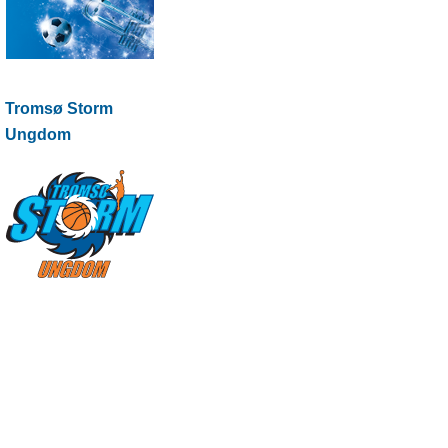
Tromsø Storm
Ungdom