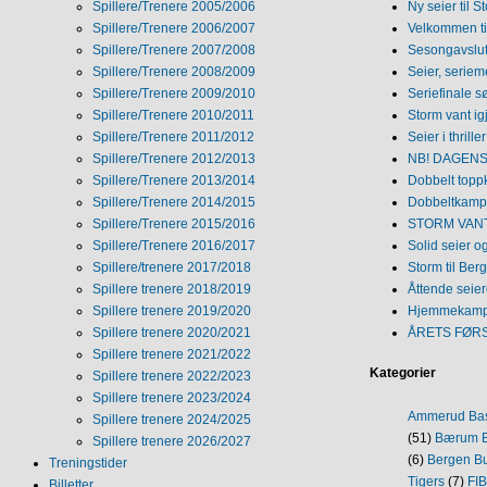
Spillere/Trenere 2005/2006
Ny seier til S
Spillere/Trenere 2006/2007
Velkommen ti
Spillere/Trenere 2007/2008
Sesongavslutn
Spillere/Trenere 2008/2009
Seier, seriem
Spillere/Trenere 2009/2010
Seriefinale 
Spillere/Trenere 2010/2011
Storm vant ig
Spillere/Trenere 2011/2012
Seier i thriller
Spillere/Trenere 2012/2013
NB! DAGENS 
Spillere/Trenere 2013/2014
Dobbelt topp
Spillere/Trenere 2014/2015
Dobbeltkamp 
Spillere/Trenere 2015/2016
STORM VANT
Spillere/Trenere 2016/2017
Solid seier 
Spillere/trenere 2017/2018
Storm til Ber
Spillere trenere 2018/2019
Åttende seie
Spillere trenere 2019/2020
Hjemmekamp
Spillere trenere 2020/2021
ÅRETS FØR
Spillere trenere 2021/2022
Kategorier
Spillere trenere 2022/2023
Spillere trenere 2023/2024
Ammerud Ba
Spillere trenere 2024/2025
(51)
Bærum B
Spillere trenere 2026/2027
(6)
Bergen Bu
Treningstider
Tigers
(7)
FI
Billetter