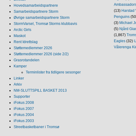
Ambassador
Hovedsamarbeidspartnere
(13)
Harstad 
Samarbeidspartnere Storm
Penguins
(50
Øvrige samarbeidspartnere Storm
(3)
Michael J
StormVarsel, Tromsø Storms klubbavis
(5)
Njård Gia
Arctic Girls
(1,867)
Trom
Maskot
Eagles
(32)
U
Rent Idrettslag
Vålerenga Ki
Støttemedlemmer 2026
Støttemedlemmer 2026 (side 2/2)
Grasrotandelen
Kamper
Terminlister fra tidligere sesonger
Linker
Arkiv
NM‐SLUTTSPILL BASKET 2013
Supporter
iFokus 2008
iFokus 2007
iFokus 2004
iFokus 2003
Streetbasketbaner i Tromsø