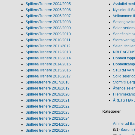
Spillere/Trenere 2004/2005
Avsluttet med 
Spillere/Trenere 2005/2006
Ny seier til S
Spillere/Trenere 2006/2007
Velkommen ti
Spillere/Trenere 2007/2008
Sesongavslutn
Spillere/Trenere 2008/2009
Seier, seriem
Spillere/Trenere 2009/2010
Seriefinale 
Spillere/Trenere 2010/2011
Storm vant ig
Spillere/Trenere 2011/2012
Seier i thriller
Spillere/Trenere 2012/2013
NB! DAGENS 
Spillere/Trenere 2013/2014
Dobbelt topp
Spillere/Trenere 2014/2015
Dobbeltkamp 
Spillere/Trenere 2015/2016
STORM VANT
Spillere/Trenere 2016/2017
Solid seier 
Spillere/trenere 2017/2018
Storm til Ber
Spillere trenere 2018/2019
Åttende seie
Spillere trenere 2019/2020
Hjemmekamp
Spillere trenere 2020/2021
ÅRETS FØR
Spillere trenere 2021/2022
Kategorier
Spillere trenere 2022/2023
Spillere trenere 2023/2024
Ammerud Ba
Spillere trenere 2024/2025
(51)
Bærum B
Spillere trenere 2026/2027