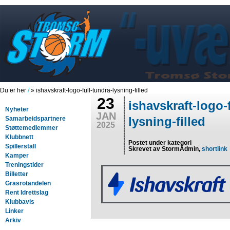
Du er her
/
» ishavskraft-logo-full-tundra-lysning-filled
23
ishavskraft-logo-
Nyheter
JAN
lysning-filled
Samarbeidspartnere
2025
Støttemedlemmer
Klubbnett
Postet under kategori
Spillerstall
Skrevet av StormAdmin,
shortlink
Kamper
Treningstider
Billetter
Grasrotandelen
Rent Idrettslag
Klubbavis
Linker
Arkiv