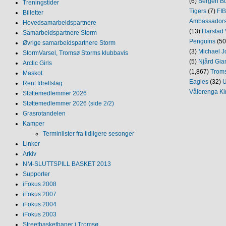
(6)
Bergen Bu
Treningstider
Tigers
(7)
FI
Billetter
Ambassador
Hovedsamarbeidspartnere
(13)
Harstad 
Samarbeidspartnere Storm
Penguins
(50
Øvrige samarbeidspartnere Storm
(3)
Michael J
StormVarsel, Tromsø Storms klubbavis
(5)
Njård Gia
Arctic Girls
(1,867)
Trom
Maskot
Eagles
(32)
U
Rent Idrettslag
Vålerenga Ki
Støttemedlemmer 2026
Støttemedlemmer 2026 (side 2/2)
Grasrotandelen
Kamper
Terminlister fra tidligere sesonger
Linker
Arkiv
NM‐SLUTTSPILL BASKET 2013
Supporter
iFokus 2008
iFokus 2007
iFokus 2004
iFokus 2003
Streetbasketbaner i Tromsø