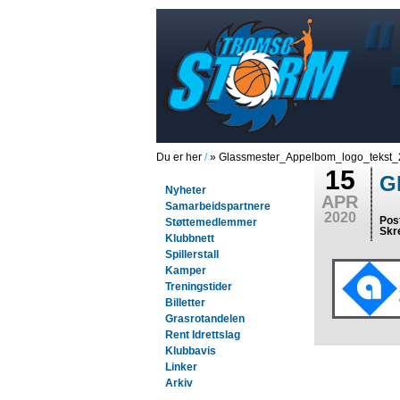
Du er her
/
» Glassmester_Appelbom_logo_tekst_
15
G
Nyheter
APR
Samarbeidspartnere
2020
Pos
Støttemedlemmer
Skr
Klubbnett
Spillerstall
Kamper
Treningstider
Billetter
Grasrotandelen
Rent Idrettslag
Klubbavis
Linker
Arkiv