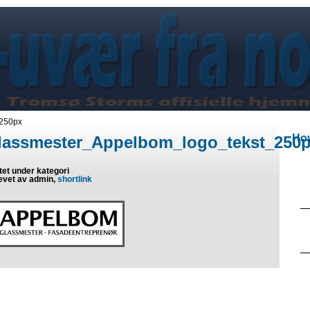
250px
Hov
lassmester_Appelbom_logo_tekst_250
tet under kategori
evet av admin,
shortlink