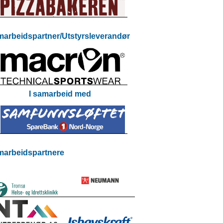
arbeidspartner/Utstyrsleverandør
I samarbeid med
arbeidspartnere