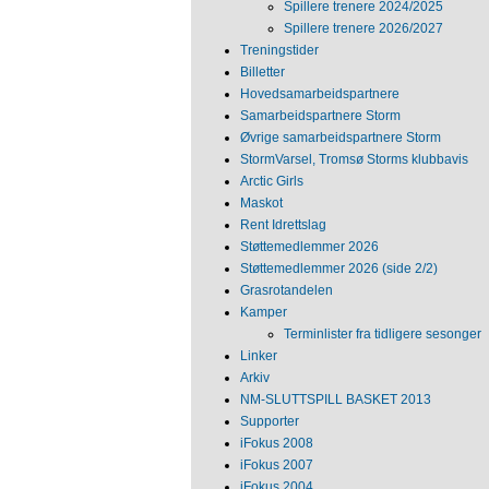
Spillere trenere 2024/2025
Spillere trenere 2026/2027
Treningstider
Billetter
Hovedsamarbeidspartnere
Samarbeidspartnere Storm
Øvrige samarbeidspartnere Storm
StormVarsel, Tromsø Storms klubbavis
Arctic Girls
Maskot
Rent Idrettslag
Støttemedlemmer 2026
Støttemedlemmer 2026 (side 2/2)
Grasrotandelen
Kamper
Terminlister fra tidligere sesonger
Linker
Arkiv
NM‐SLUTTSPILL BASKET 2013
Supporter
iFokus 2008
iFokus 2007
iFokus 2004