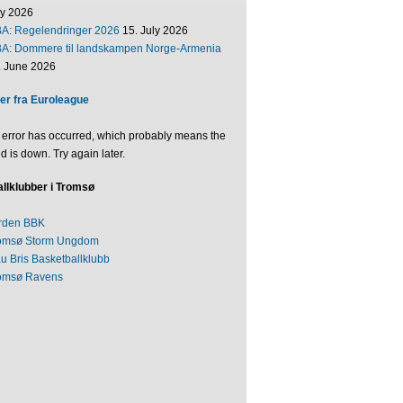
ly 2026
BA: Regelendringer 2026
15. July 2026
BA: Dommere til landskampen Norge-Armenia
. June 2026
er fra Euroleague
 error has occurred, which probably means the
d is down. Try again later.
llklubber i Tromsø
rden BBK
omsø Storm Ungdom
au Bris Basketballklubb
omsø Ravens