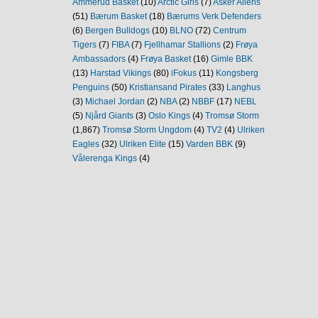
Ammerud Basket
(10)
Arctic Girls
(7)
Asker Aliens
(51)
Bærum Basket
(18)
Bærums Verk Defenders
(6)
Bergen Bulldogs
(10)
BLNO
(72)
Centrum
Tigers
(7)
FIBA
(7)
Fjellhamar Stallions
(2)
Frøya
Ambassadors
(4)
Frøya Basket
(16)
Gimle BBK
(13)
Harstad Vikings
(80)
iFokus
(11)
Kongsberg
Penguins
(50)
Kristiansand Pirates
(33)
Langhus
(3)
Michael Jordan
(2)
NBA
(2)
NBBF
(17)
NEBL
(5)
Njård Giants
(3)
Oslo Kings
(4)
Tromsø Storm
(1,867)
Tromsø Storm Ungdom
(4)
TV2
(4)
Ulriken
Eagles
(32)
Ulriken Elite
(15)
Varden BBK
(9)
Vålerenga Kings
(4)