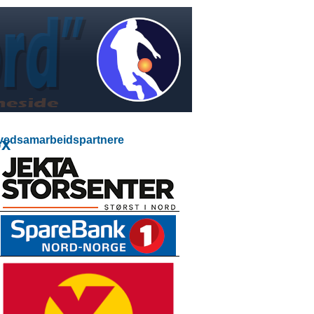
edsamarbeidspartnere
px