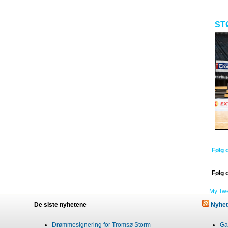
ST
Følg 
Følg 
My Tw
De siste nyhetene
Nyhet
Drømmesignering for Tromsø Storm
Gab