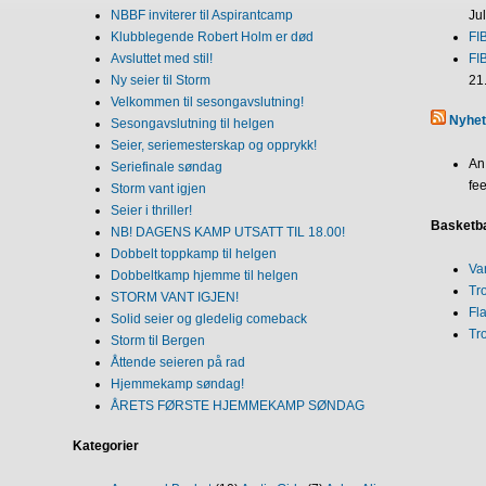
NBBF inviterer til Aspirantcamp
Ju
Klubblegende Robert Holm er død
FI
Avsluttet med stil!
FI
Ny seier til Storm
21
Velkommen til sesongavslutning!
Nyhet
Sesongavslutning til helgen
Seier, seriemesterskap og opprykk!
An
Seriefinale søndag
fee
Storm vant igjen
Seier i thriller!
Basketba
NB! DAGENS KAMP UTSATT TIL 18.00!
Dobbelt toppkamp til helgen
Va
Dobbeltkamp hjemme til helgen
Tr
STORM VANT IGJEN!
Fl
Solid seier og gledelig comeback
Tr
Storm til Bergen
Åttende seieren på rad
Hjemmekamp søndag!
ÅRETS FØRSTE HJEMMEKAMP SØNDAG
Kategorier