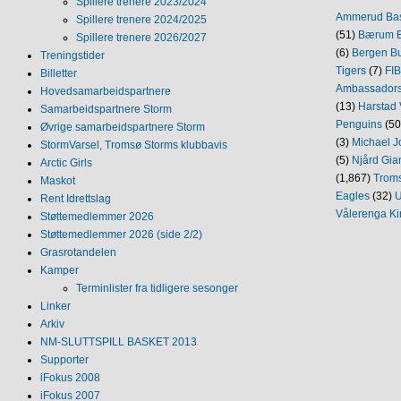
Spillere trenere 2023/2024
Ammerud Ba
Spillere trenere 2024/2025
(51)
Bærum B
Spillere trenere 2026/2027
(6)
Bergen Bu
Treningstider
Tigers
(7)
FI
Billetter
Ambassador
Hovedsamarbeidspartnere
(13)
Harstad 
Samarbeidspartnere Storm
Penguins
(50
Øvrige samarbeidspartnere Storm
(3)
Michael J
StormVarsel, Tromsø Storms klubbavis
(5)
Njård Gia
Arctic Girls
(1,867)
Trom
Maskot
Eagles
(32)
U
Rent Idrettslag
Vålerenga Ki
Støttemedlemmer 2026
Støttemedlemmer 2026 (side 2/2)
Grasrotandelen
Kamper
Terminlister fra tidligere sesonger
Linker
Arkiv
NM‐SLUTTSPILL BASKET 2013
Supporter
iFokus 2008
iFokus 2007