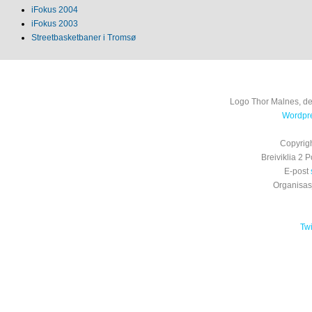
iFokus 2004
iFokus 2003
Streetbasketbaner i Tromsø
Logo Thor Malnes, de
Wordpre
Copyrig
Breiviklia 2
E-post
Organisa
Tw