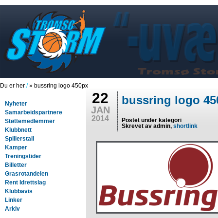
Du er her
/
» bussring logo 450px
22
bussring logo 4
Nyheter
JAN
Samarbeidspartnere
2014
Postet under kategori
Støttemedlemmer
Skrevet av admin,
shortlink
Klubbnett
Spillerstall
Kamper
Treningstider
Billetter
Grasrotandelen
Rent Idrettslag
Klubbavis
Linker
Arkiv