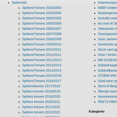
Spillerstall
Drømmesigner
Spillere/Trenere 2002/2003
NBBF invitere
Spillere/Trenere 2003/2004
Klubblegende
Spillere/Trenere 2004/2005
Avsluttet med 
Spillere/Trenere 2005/2006
Ny seier til S
Spillere/Trenere 2006/2007
Velkommen ti
Spillere/Trenere 2007/2008
Sesongavslutn
Spillere/Trenere 2008/2009
Seier, seriem
Spillere/Trenere 2009/2010
Seriefinale 
Spillere/Trenere 2010/2011
Storm vant ig
Spillere/Trenere 2011/2012
Seier i thriller
Spillere/Trenere 2012/2013
NB! DAGENS 
Spillere/Trenere 2013/2014
Dobbelt topp
Spillere/Trenere 2014/2015
Dobbeltkamp 
Spillere/Trenere 2015/2016
STORM VANT
Spillere/Trenere 2016/2017
Solid seier 
Spillere/trenere 2017/2018
Storm til Ber
Spillere trenere 2018/2019
Åttende seie
Spillere trenere 2019/2020
Hjemmekamp
Spillere trenere 2020/2021
ÅRETS FØR
Spillere trenere 2021/2022
Kategorier
Spillere trenere 2022/2023