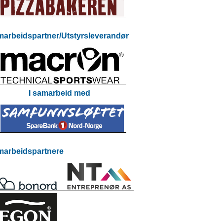
arbeidspartner/Utstyrsleverandør
I samarbeid med
arbeidspartnere