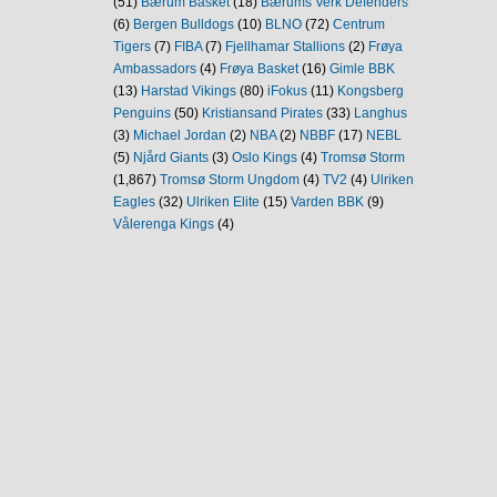
(51)
Bærum Basket
(18)
Bærums Verk Defenders
(6)
Bergen Bulldogs
(10)
BLNO
(72)
Centrum
Tigers
(7)
FIBA
(7)
Fjellhamar Stallions
(2)
Frøya
Ambassadors
(4)
Frøya Basket
(16)
Gimle BBK
(13)
Harstad Vikings
(80)
iFokus
(11)
Kongsberg
Penguins
(50)
Kristiansand Pirates
(33)
Langhus
(3)
Michael Jordan
(2)
NBA
(2)
NBBF
(17)
NEBL
(5)
Njård Giants
(3)
Oslo Kings
(4)
Tromsø Storm
(1,867)
Tromsø Storm Ungdom
(4)
TV2
(4)
Ulriken
Eagles
(32)
Ulriken Elite
(15)
Varden BBK
(9)
Vålerenga Kings
(4)