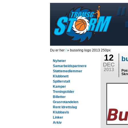
Du er her
/
» bussring logo 2013 250px
12
b
Nyheter
DEC
Samarbeidspartnere
2013
Pos
Støttemedlemmer
Skr
Klubbnett
Spillerstall
Kamper
Treningstider
Billetter
Grasrotandelen
Rent Idrettslag
Klubbavis
Linker
Arkiv