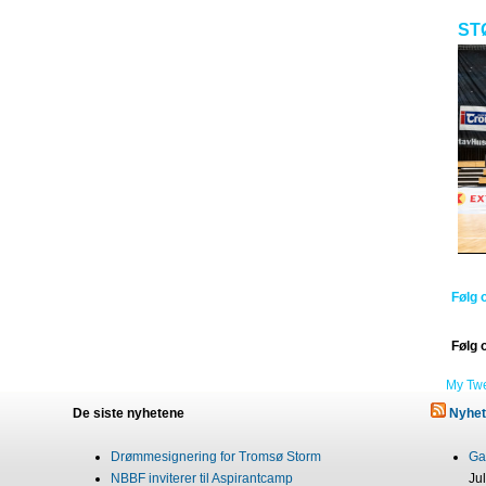
ST
Følg 
Følg 
My Tw
De siste nyhetene
Nyhet
Drømmesignering for Tromsø Storm
Gab
NBBF inviterer til Aspirantcamp
Ju