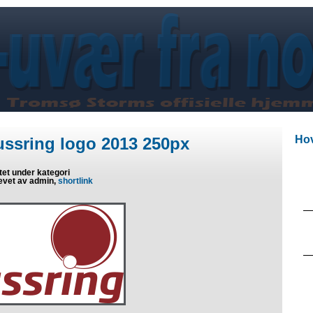
Hov
ussring logo 2013 250px
tet under kategori
evet av admin,
shortlink