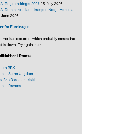
BA: Regelendringer 2026
15. July 2026
BA: Dommere til landskampen Norge-Armenia
. June 2026
er fra Euroleague
 error has occurred, which probably means the
d is down. Try again later.
llklubber i Tromsø
rden BBK
omsø Storm Ungdom
au Bris Basketballklubb
omsø Ravens