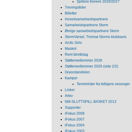
Spillere trenere 2026/2027
Treningstider
Billetter
Hovedsamarbeidspartnere
Samarbeidspartnere Storm
Øvrige samarbeidspartnere Storm
StormVarsel, Tromsø Storms klubbavis
Arctic Girls
Maskot
Rent Idrettslag
Støttemedlemmer 2026
Støttemedlemmer 2026 (side 2/2)
Grasrotandelen
Kamper
Terminlister fra tidligere sesonger
Linker
Arkiv
NM‐SLUTTSPILL BASKET 2013
Supporter
iFokus 2008
iFokus 2007
iFokus 2004
iFokus 2003