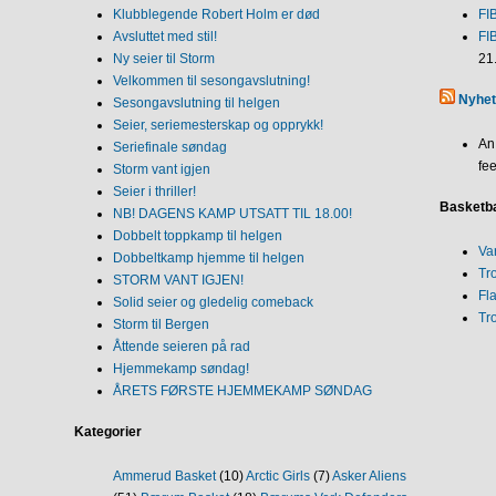
Klubblegende Robert Holm er død
FI
Avsluttet med stil!
FI
Ny seier til Storm
21
Velkommen til sesongavslutning!
Nyhet
Sesongavslutning til helgen
Seier, seriemesterskap og opprykk!
An
Seriefinale søndag
fee
Storm vant igjen
Seier i thriller!
Basketba
NB! DAGENS KAMP UTSATT TIL 18.00!
Dobbelt toppkamp til helgen
Va
Dobbeltkamp hjemme til helgen
Tr
STORM VANT IGJEN!
Fl
Solid seier og gledelig comeback
Tr
Storm til Bergen
Åttende seieren på rad
Hjemmekamp søndag!
ÅRETS FØRSTE HJEMMEKAMP SØNDAG
Kategorier
Ammerud Basket
(10)
Arctic Girls
(7)
Asker Aliens