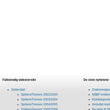
Fullstendig sideoversikt
De siste nyhetene
Spillerstall
Drømmesigner
Spillere/Trenere 2002/2003
NBBF invitere
Spillere/Trenere 2003/2004
Klubblegende
Spillere/Trenere 2004/2005
Avsluttet med 
Spillere/Trenere 2005/2006
Ny seier til S