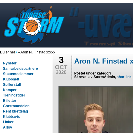
Du er her
/
» Aron N. Finstad xxxxx
3
Aron N. Finstad 
Nyheter
OCT
Samarbeidspartnere
2020
Postet under kategori
Støttemedlemmer
Skrevet av StormAdmin,
shortlink
Klubbnett
Spillerstall
Kamper
Treningstider
Billetter
Grasrotandelen
Rent Idrettslag
Klubbavis
Linker
Arkiv