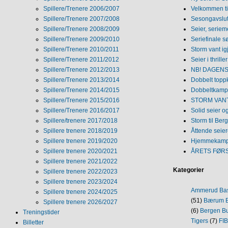
Spillere/Trenere 2006/2007
Velkommen ti
Spillere/Trenere 2007/2008
Sesongavslutn
Spillere/Trenere 2008/2009
Seier, seriem
Spillere/Trenere 2009/2010
Seriefinale 
Spillere/Trenere 2010/2011
Storm vant ig
Spillere/Trenere 2011/2012
Seier i thriller
Spillere/Trenere 2012/2013
NB! DAGENS 
Spillere/Trenere 2013/2014
Dobbelt topp
Spillere/Trenere 2014/2015
Dobbeltkamp 
Spillere/Trenere 2015/2016
STORM VANT
Spillere/Trenere 2016/2017
Solid seier 
Spillere/trenere 2017/2018
Storm til Ber
Spillere trenere 2018/2019
Åttende seie
Spillere trenere 2019/2020
Hjemmekamp
Spillere trenere 2020/2021
ÅRETS FØR
Spillere trenere 2021/2022
Kategorier
Spillere trenere 2022/2023
Spillere trenere 2023/2024
Ammerud Ba
Spillere trenere 2024/2025
(51)
Bærum B
Spillere trenere 2026/2027
(6)
Bergen Bu
Treningstider
Tigers
(7)
FI
Billetter