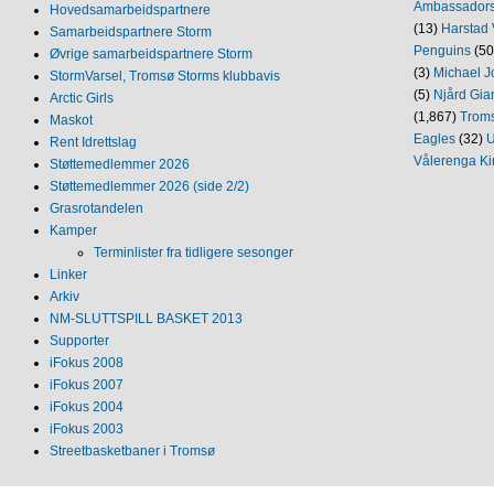
Ambassador
Hovedsamarbeidspartnere
(13)
Harstad 
Samarbeidspartnere Storm
Penguins
(50
Øvrige samarbeidspartnere Storm
(3)
Michael J
StormVarsel, Tromsø Storms klubbavis
(5)
Njård Gia
Arctic Girls
(1,867)
Trom
Maskot
Eagles
(32)
U
Rent Idrettslag
Vålerenga Ki
Støttemedlemmer 2026
Støttemedlemmer 2026 (side 2/2)
Grasrotandelen
Kamper
Terminlister fra tidligere sesonger
Linker
Arkiv
NM‐SLUTTSPILL BASKET 2013
Supporter
iFokus 2008
iFokus 2007
iFokus 2004
iFokus 2003
Streetbasketbaner i Tromsø