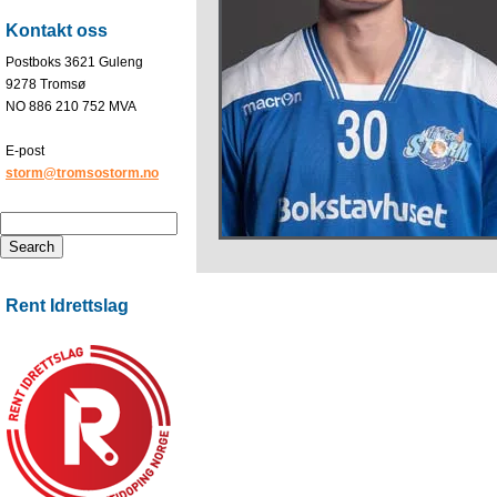
Kontakt oss
Postboks 3621 Guleng
9278 Tromsø
NO 886 210 752 MVA
E-post
storm@tromsostorm.no
Rent Idrettslag