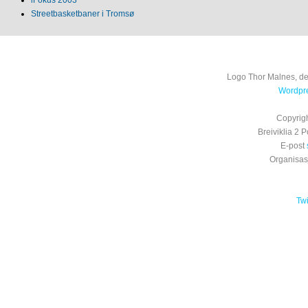
Streetbasketbaner i Tromsø
Logo Thor Malnes, de
Wordpre
Copyrig
Breiviklia 2
E-post
Organisa
Tw