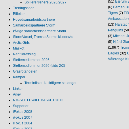
(51)
Bærum B
Spillere trenere 2026/2027
(6)
Bergen Bu
Treningstider
Tigers
(7)
FI
Billetter
Ambassador
Hovedsamarbeidspartnere
(13)
Harstad 
Samarbeidspartnere Storm
Penguins
(50
Øvrige samarbeidspartnere Storm
(3)
Michael J
StormVarsel, Tromsø Storms klubbavis
(5)
Njård Gia
Arctic Girls
(1,867)
Trom
Maskot
Eagles
(32)
U
Rent Idrettslag
Vålerenga Ki
Støttemedlemmer 2026
Støttemedlemmer 2026 (side 2/2)
Grasrotandelen
Kamper
Terminlister fra tidligere sesonger
Linker
Arkiv
NM‐SLUTTSPILL BASKET 2013
Supporter
iFokus 2008
iFokus 2007
iFokus 2004
iFokus 2003