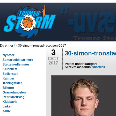
Du er her
/
» 30-simon-tronstad-jacobsen-2017
3
30-simon-tronsta
Nyheter
OCT
Samarbeidspartnere
2017
Postet under kategori
Støttemedlemmer
Skrevet av admin,
shortlink
Klubbnett
Spillerstall
Kamper
Treningstider
Billetter
Grasrotandelen
Rent Idrettslag
Klubbavis
Linker
Arkiv