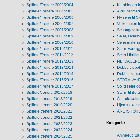
Spillere/Trenere 2003/2004
Klubblegende
Spillere/Trenere 2004/2005
Avsluttet med 
Spillere/Trenere 2005/2006
Ny seier til S
Spillere/Trenere 2006/2007
Velkommen ti
Spillere/Trenere 2007/2008
Sesongavslutn
Spillere/Trenere 2008/2009
Seier, seriem
Spillere/Trenere 2009/2010
Seriefinale 
Spillere/Trenere 2010/2011
Storm vant ig
Spillere/Trenere 2011/2012
Seier i thriller
Spillere/Trenere 2012/2013
NB! DAGENS 
Spillere/Trenere 2013/2014
Dobbelt topp
Spillere/Trenere 2014/2015
Dobbeltkamp 
Spillere/Trenere 2015/2016
STORM VANT
Spillere/Trenere 2016/2017
Solid seier 
Spillere/trenere 2017/2018
Storm til Ber
Spillere trenere 2018/2019
Åttende seie
Spillere trenere 2019/2020
Hjemmekamp
Spillere trenere 2020/2021
ÅRETS FØR
Spillere trenere 2021/2022
Kategorier
Spillere trenere 2022/2023
Spillere trenere 2023/2024
Ammerud Ba
Spillere trenere 2024/2025