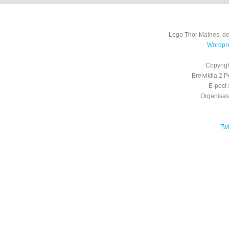
Logo Thor Malnes, de
Wordpre
Copyrig
Breiviklia 2
E-post
Organisa
Tw