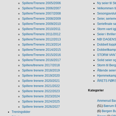
Spillere/Trenere 2005/2006
Ny seier til S
Spillere/Trenere 2006/2007
Velkommen ti
Spillere/Trenere 2007/2008
Sesongavslutn
Spillere/Trenere 2008/2009
Seier, seriem
Spillere/Trenere 2009/2010
Seriefinale 
Spillere/Trenere 2010/2011
Storm vant ig
Spillere/Trenere 2011/2012
Seier i thriller
Spillere/Trenere 2012/2013
NB! DAGENS 
Spillere/Trenere 2013/2014
Dobbelt topp
Spillere/Trenere 2014/2015
Dobbeltkamp 
Spillere/Trenere 2015/2016
STORM VANT
Spillere/Trenere 2016/2017
Solid seier 
Spillere/trenere 2017/2018
Storm til Ber
Spillere trenere 2018/2019
Åttende seie
Spillere trenere 2019/2020
Hjemmekamp
Spillere trenere 2020/2021
ÅRETS FØR
Spillere trenere 2021/2022
Kategorier
Spillere trenere 2022/2023
Spillere trenere 2023/2024
Ammerud Ba
Spillere trenere 2024/2025
(51)
Bærum B
Spillere trenere 2026/2027
(6)
Bergen Bu
Treningstider