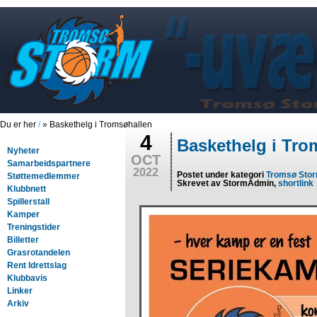
Du er her
/
» Baskethelg i Tromsøhallen
4
Baskethelg i Tro
Nyheter
OCT
Samarbeidspartnere
2022
Postet under kategori
Tromsø Sto
Støttemedlemmer
Skrevet av StormAdmin,
shortlink
Klubbnett
Spillerstall
Kamper
Treningstider
Billetter
Grasrotandelen
Rent Idrettslag
Klubbavis
Linker
Arkiv