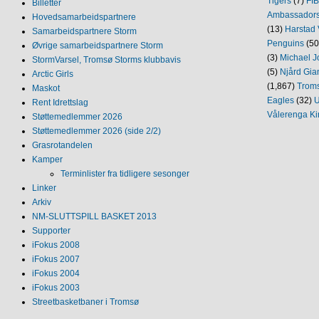
Tigers
(7)
FI
Billetter
Ambassador
Hovedsamarbeidspartnere
(13)
Harstad 
Samarbeidspartnere Storm
Penguins
(50
Øvrige samarbeidspartnere Storm
(3)
Michael J
StormVarsel, Tromsø Storms klubbavis
(5)
Njård Gia
Arctic Girls
(1,867)
Trom
Maskot
Eagles
(32)
U
Rent Idrettslag
Vålerenga Ki
Støttemedlemmer 2026
Støttemedlemmer 2026 (side 2/2)
Grasrotandelen
Kamper
Terminlister fra tidligere sesonger
Linker
Arkiv
NM‐SLUTTSPILL BASKET 2013
Supporter
iFokus 2008
iFokus 2007
iFokus 2004
iFokus 2003
Streetbasketbaner i Tromsø