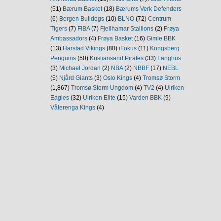
(51)
Bærum Basket
(18)
Bærums Verk Defenders
(6)
Bergen Bulldogs
(10)
BLNO
(72)
Centrum
Tigers
(7)
FIBA
(7)
Fjellhamar Stallions
(2)
Frøya
Ambassadors
(4)
Frøya Basket
(16)
Gimle BBK
(13)
Harstad Vikings
(80)
iFokus
(11)
Kongsberg
Penguins
(50)
Kristiansand Pirates
(33)
Langhus
(3)
Michael Jordan
(2)
NBA
(2)
NBBF
(17)
NEBL
(5)
Njård Giants
(3)
Oslo Kings
(4)
Tromsø Storm
(1,867)
Tromsø Storm Ungdom
(4)
TV2
(4)
Ulriken
Eagles
(32)
Ulriken Elite
(15)
Varden BBK
(9)
Vålerenga Kings
(4)