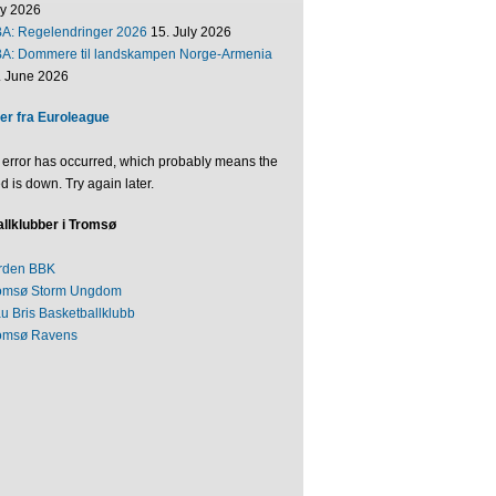
ly 2026
BA: Regelendringer 2026
15. July 2026
BA: Dommere til landskampen Norge-Armenia
. June 2026
er fra Euroleague
 error has occurred, which probably means the
d is down. Try again later.
llklubber i Tromsø
rden BBK
omsø Storm Ungdom
au Bris Basketballklubb
omsø Ravens