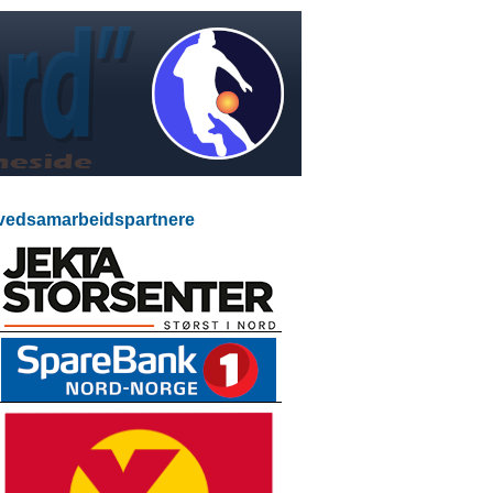
edsamarbeidspartnere