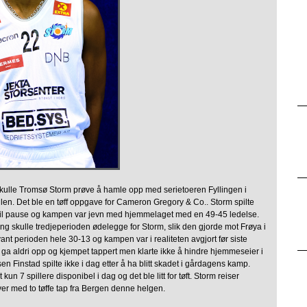
skulle Tromsø Storm prøve å hamle opp med serietoeren Fyllingen i
llen. Det ble en tøff oppgave for Cameron Gregory & Co.. Storm spilte
til pause og kampen var jevn med hjemmelaget med en 49-45 ledelse.
g skulle tredjeperioden ødelegge for Storm, slik den gjorde mot Frøya i
vant perioden hele 30-13 og kampen var i realiteten avgjort før siste
 ga aldri opp og kjempet tappert men klarte ikke å hindre hjemmeseier i
en Finstad spilte ikke i dag etter å ha blitt skadet i gårdagens kamp.
un 7 spillere disponibel i dag og det ble litt for tøft. Storm reiser
r med to tøffe tap fra Bergen denne helgen.