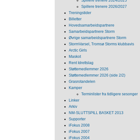
Spillere trenere 2024/2025
Spillere trenere 2026/2027
Treningstider
Billetter
Hovedsamarbeidspartnere
Samarbeidspartnere Storm
Øvrige samarbeidspartnere Storm
StormVarsel, Tromsø Storms klubbavis
Arctic Girls
Maskot
Rent Idrettslag
Støttemedlemmer 2026
Støttemedlemmer 2026 (side 2/2)
Grasrotandelen
Kamper
Terminlister fra tidligere sesonger
Linker
Arkiv
NM‐SLUTTSPILL BASKET 2013
Supporter
iFokus 2008
iFokus 2007
iFokus 2004