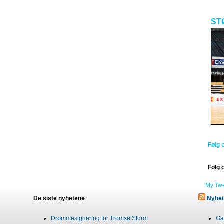
ST
Følg 
Følg 
My Tw
De siste nyhetene
Nyhet
Drømmesignering for Tromsø Storm
Gab