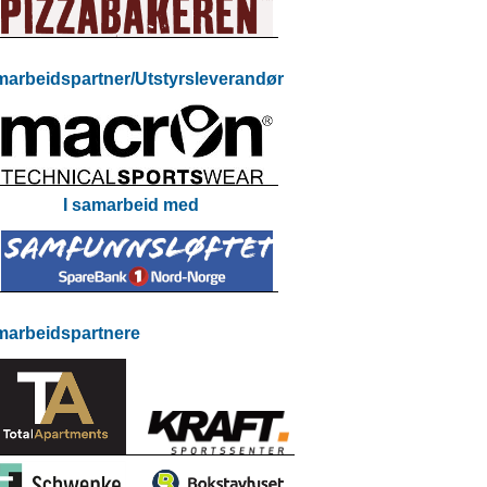
arbeidspartner/Utstyrsleverandør
I samarbeid med
arbeidspartnere