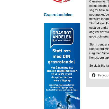
Cameron var St
en meget god k
seg for hele se
Grasrotandelen
poengsskuddene
treffsikre lan
Storm-trøya. H
også og endte 
dag var det Ma
gode pointgua
Storm trenger 
Kongsberg Mine
i lag med Simen
Kongsberg tap i
Se statistikk f
Facebo