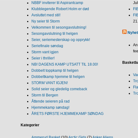
NBBF inviterer til Aspirantcamp
Ju
Klubblegende Robert Holm er død
FI
Avsluttet med stil!
FI
Ny seier til Storm
21
Velkommen til sesongavslutning!
Nyhet
Sesongavslutning til helgen
Seier, seriemesterskap og opprykk!
An
Seriefinale søndag
fee
Storm vant igjen
Seier i thriller!
Basketba
NB! DAGENS KAMP UTSATT TIL 18.00!
Dobbelt toppkamp til helgen
Va
Dobbeltkamp hjemme til helgen
Tr
STORM VANT IGJEN!
Fl
Solid seier og gledelig comeback
Tr
Storm til Bergen
Åttende seieren på rad
Hjemmekamp søndag!
ÅRETS FØRSTE HJEMMEKAMP SØNDAG
Kategorier
Ammerud Basket
(10)
Arctic Girls
(7)
Asker Aliens