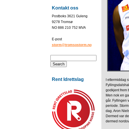
Kontakt oss
Postboks 3621 Guleng
9278 Tromsø
NO 886 210 752 MVA
E-post
storm@tromsostorm.no
Rent Idrettslag
I ettermiddag 
Fyllingsdalsha
godkjent frem 
Men nok en gan
går. Fyllingen 
periode. Storm
dag. Aron Niels
Dermed var det k
dermed nordove