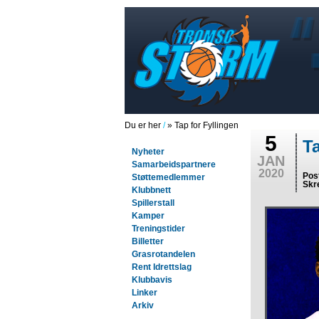
Du er her
/
» Tap for Fyllingen
5
Ta
Nyheter
JAN
Samarbeidspartnere
2020
Pos
Støttemedlemmer
Skr
Klubbnett
Spillerstall
Kamper
Treningstider
Billetter
Grasrotandelen
Rent Idrettslag
Klubbavis
Linker
Arkiv