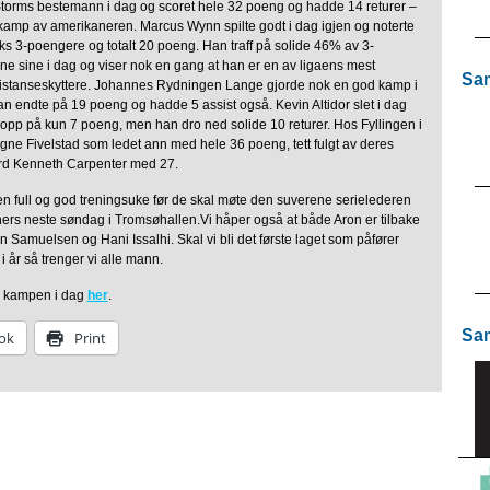
orms bestemann i dag og scoret hele 32 poeng og hadde 14 returer –
amp av amerikaneren. Marcus Wynn spilte godt i dag igjen og noterte
ks 3-poengere og totalt 20 poeng. Han traff på solide 46% av 3-
 sine i dag og viser nok en gang at han er en av ligaens mest
Sam
gdistanseskyttere. Johannes Rydningen Lange gjorde nok en god kamp i
an endte på 19 poeng og hadde 5 assist også. Kevin Altidor slet i dag
opp på kun 7 poeng, men han dro ned solide 10 returer. Hos Fyllingen i
gne Fivelstad som ledet ann med hele 36 poeng, tett fulgt av deres
rd Kenneth Carpenter med 27.
en full og god treningsuke før de skal møte den suverene serielederen
rs neste søndag i Tromsøhallen.Vi håper også at både Aron er tilbake
 Samuelsen og Hani Issalhi. Skal vi bli det første laget som påfører
 år så trenger vi alle mann.
ra kampen i dag
her
.
Sam
ok
Print