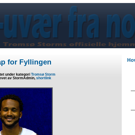
Hov
p for Fyllingen
tet under kategori
Tromsø Storm
evet av StormAdmin,
shortlink