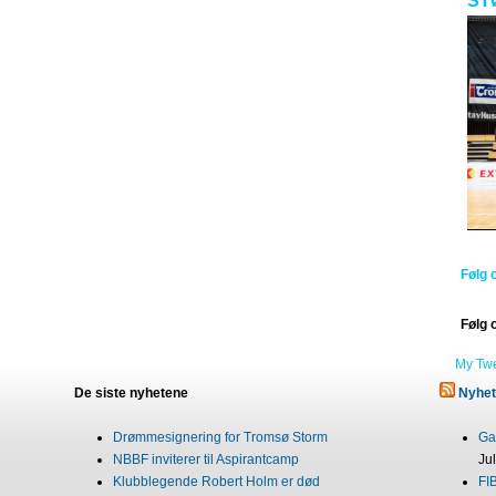
ST
Følg 
Følg 
My Tw
De siste nyhetene
Nyhet
Drømmesignering for Tromsø Storm
Gab
NBBF inviterer til Aspirantcamp
Ju
Klubblegende Robert Holm er død
FI