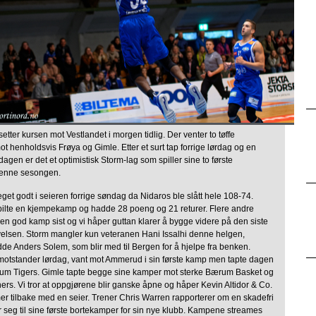
tter kursen mot Vestlandet i morgen tidlig. Der venter to tøffe
 henholdsvis Frøya og Gimle. Etter et surt tap forrige lørdag og en
dagen er det et optimistisk Storm-lag som spiller sine to første
enne sesongen.
get godt i seieren forrige søndag da Nidaros ble slått hele 108-74.
spilte en kjempekamp og hadde 28 poeng og 21 returer. Flere andre
en god kamp sist og vi håper guttan klarer å bygge videre på den siste
velsen. Storm mangler kun veteranen Hani Issalhi denne helgen,
de Anders Solem, som blir med til Bergen for å hjelpe fra benken.
motstander lørdag, vant mot Ammerud i sin første kamp men tapte dagen
rum Tigers. Gimle tapte begge sine kamper mot sterke Bærum Basket og
rs. Vi tror at oppgjørene blir ganske åpne og håper Kevin Altidor & Co.
mer tilbake med en seier. Trener Chris Warren rapporterer om en skadefri
r seg til sine første bortekamper for sin nye klubb. Kampene streames