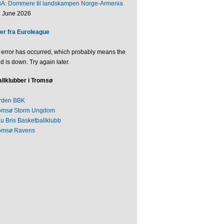
BA: Dommere til landskampen Norge-Armenia
. June 2026
er fra Euroleague
 error has occurred, which probably means the
d is down. Try again later.
llklubber i Tromsø
rden BBK
omsø Storm Ungdom
au Bris Basketballklubb
omsø Ravens