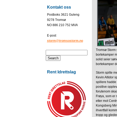
Kontakt oss
Postboks 3621 Guleng
9278 Tromsø
NO 886 210 752 MVA
E-post
storm@tromsostorm.no
Tromsø Storm se
bortekamper mot
solid seier søn
bortekamper d
Rent Idrettslag
Storm spilte me
Kevin Altidor 
spillere hadde 
positive opple
forutenom skad
Frøya, som er 
etter mot Cent
Kongsberg Mine
ihvertfall kom
tropp og glede