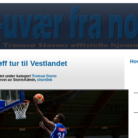
Hov
ff tur til Vestlandet
tet under kategori
Tromsø Storm
evet av StormAdmin,
shortlink