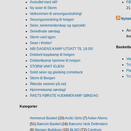
Avsluttet med stil!
FI
Ny seier til Storm
21
Velkommen til sesongavslutning!
Nyhet
Sesongavslutning til helgen
Seier, seriemesterskap og opprykk!
An
Seriefinale søndag
fee
Storm vant igjen
Seier i thriller!
Basketba
NB! DAGENS KAMP UTSATT TIL 18.00!
Dobbelt toppkamp til helgen
Va
Dobbeltkamp hjemme til helgen
Tr
STORM VANT IGJEN!
Fl
Solid seier og gledelig comeback
Tr
Storm til Bergen
Åttende seieren på rad
Hjemmekamp søndag!
ÅRETS FØRSTE HJEMMEKAMP SØNDAG
Kategorier
Ammerud Basket
(10)
Arctic Girls
(7)
Asker Aliens
(51)
Bærum Basket
(18)
Bærums Verk Defenders
(6)
Bergen Bulldogs
(10)
BLNO
(72)
Centrum