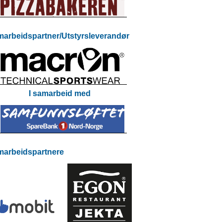
arbeidspartner/Utstyrsleverandør
I samarbeid med
arbeidspartnere