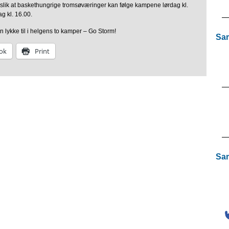
 slik at baskethungrige tromsøværinger kan følge kampene lørdag kl.
g kl. 16.00.
n lykke til i helgens to kamper – Go Storm!
Sam
ok
Print
Sam