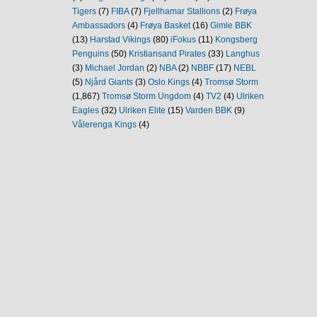
Tigers
(7)
FIBA
(7)
Fjellhamar Stallions
(2)
Frøya
Ambassadors
(4)
Frøya Basket
(16)
Gimle BBK
(13)
Harstad Vikings
(80)
iFokus
(11)
Kongsberg
Penguins
(50)
Kristiansand Pirates
(33)
Langhus
(3)
Michael Jordan
(2)
NBA
(2)
NBBF
(17)
NEBL
(5)
Njård Giants
(3)
Oslo Kings
(4)
Tromsø Storm
(1,867)
Tromsø Storm Ungdom
(4)
TV2
(4)
Ulriken
Eagles
(32)
Ulriken Elite
(15)
Varden BBK
(9)
Vålerenga Kings
(4)