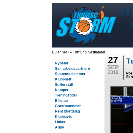
Du er her
/
» Tøff tur til Vestlandet
27
Tø
Nyheter
SEP
Samarbeidspartnere
2019
Pos
Støttemedlemmer
Skr
Klubbnett
Spillerstall
Kamper
Treningstider
Billetter
Grasrotandelen
Rent Idrettslag
Klubbavis
Linker
Arkiv