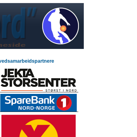
edsamarbeidspartnere