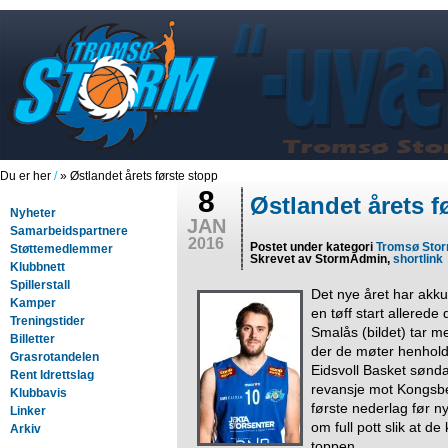
Du er her
/
» Østlandet årets første stopp
8
Østlandet årets f
Nyheter
JAN
Samarbeidspartnere
2016
Postet under kategori
Tromsø Sto
Støttemedlemmer
Skrevet av StormAdmin,
shortlink
Klubbnett
Spillerstall
Det nye året har akku
Kamper
en tøff start allered
Treningstider
Smalås (bildet) tar me
Billetter
der de møter henhold
Grasrotandelen
Eidsvoll Basket sønda
Rent Idrettslag
revansje mot Kongsbe
Klubbavis
første nederlag før n
Linker
om full pott slik at de
Arkiv
toppen.