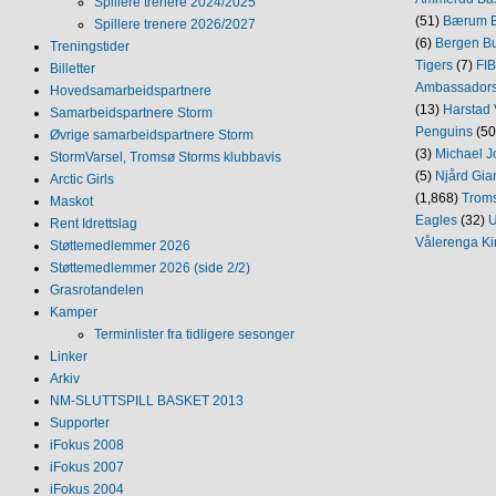
Spillere trenere 2024/2025
(51)
Bærum B
Spillere trenere 2026/2027
(6)
Bergen Bu
Treningstider
Tigers
(7)
FI
Billetter
Ambassador
Hovedsamarbeidspartnere
(13)
Harstad 
Samarbeidspartnere Storm
Penguins
(50
Øvrige samarbeidspartnere Storm
(3)
Michael J
StormVarsel, Tromsø Storms klubbavis
(5)
Njård Gia
Arctic Girls
(1,868)
Trom
Maskot
Eagles
(32)
U
Rent Idrettslag
Vålerenga Ki
Støttemedlemmer 2026
Støttemedlemmer 2026 (side 2/2)
Grasrotandelen
Kamper
Terminlister fra tidligere sesonger
Linker
Arkiv
NM‐SLUTTSPILL BASKET 2013
Supporter
iFokus 2008
iFokus 2007
iFokus 2004