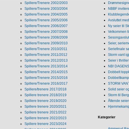
Spillere/Trenere 2002/2003
Drømmesigner
Spillere/Trenere 2003/2004
NBBF invitere
Spillere/Trenere 2004/2005
Klubblegende
Spillere/Trenere 2005/2006
Avsluttet med 
Spillere/Trenere 2006/2007
Ny seier til S
Spillere/Trenere 2007/2008
Velkommen ti
Spillere/Trenere 2008/2009
Sesongavslutn
Spillere/Trenere 2009/2010
Seier, seriem
Spillere/Trenere 2010/2011
Seriefinale 
Spillere/Trenere 2011/2012
Storm vant ig
Spillere/Trenere 2012/2013
Seier i thriller
Spillere/Trenere 2013/2014
NB! DAGENS 
Spillere/Trenere 2014/2015
Dobbelt topp
Spillere/Trenere 2015/2016
Dobbeltkamp 
Spillere/Trenere 2016/2017
STORM VANT
Spillere/trenere 2017/2018
Solid seier 
Spillere trenere 2018/2019
Storm til Ber
Spillere trenere 2019/2020
Åttende seie
Spillere trenere 2020/2021
Hjemmekamp
Spillere trenere 2021/2022
Kategorier
Spillere trenere 2022/2023
Spillere trenere 2023/2024
Ammerud Ba