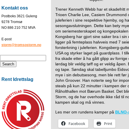
Kontakt oss
Trener Kenneth Webb har et skadefritt
Trioen Charlie Lee, Casiem Drummond og 
Postboks 3621 Guleng
juleferien i sine respektive hjemby, og ha
9278 Tromsø
sesongavslutningen. Dette kan bety mye 
NO 886 210 752 MVA
om seriemesterskapet og kongepokalen
Kongsberg har gjort sine saker bra i s
E-post
ligger på femteplass halvveis med 7 seiere
storm@tromsostorm.no
forsterkning i juleferien. Kongsberg-gutt
USA og styrker laget på guardplass. I til
fra skade etter å ha gått glipp av forri
lørdag blir veldig tøff og er veldig åpen. 
og tape. Søndag skal tabelljumbo Eidsvol
mye i sin debutsesong, men ble rett før 
Rent Idrettslag
John Groover. Han noterte seg for impo
steals på kun 22 minutter i kampen der
Råholthallen mot Bærum Basket. Det blir
Storm, og de har overhode ikke råd til 
kampen skal og må vinnes.
Les mer om rundens kamper på
BLNO-
Facebook
Print