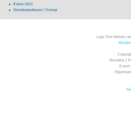
iFokus 2003
Streetbasketbaner i Tromsø
Logo Thor Malnes, de
Wordpre
Copyrig
Breiviklia 2
E-post
Organisa
Tw