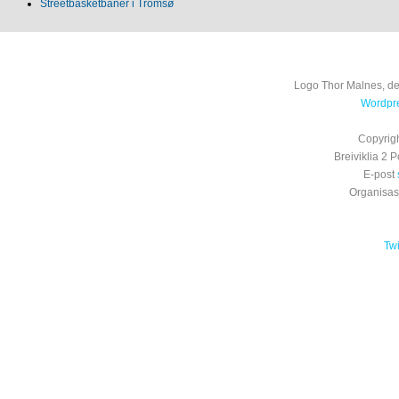
Streetbasketbaner i Tromsø
Logo Thor Malnes, de
Wordpre
Copyrig
Breiviklia 2
E-post
Organisa
Tw