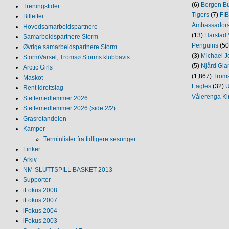
(6)
Bergen Bu
Treningstider
Tigers
(7)
FI
Billetter
Ambassador
Hovedsamarbeidspartnere
(13)
Harstad 
Samarbeidspartnere Storm
Penguins
(50
Øvrige samarbeidspartnere Storm
(3)
Michael J
StormVarsel, Tromsø Storms klubbavis
(5)
Njård Gia
Arctic Girls
(1,867)
Trom
Maskot
Eagles
(32)
U
Rent Idrettslag
Vålerenga Ki
Støttemedlemmer 2026
Støttemedlemmer 2026 (side 2/2)
Grasrotandelen
Kamper
Terminlister fra tidligere sesonger
Linker
Arkiv
NM‐SLUTTSPILL BASKET 2013
Supporter
iFokus 2008
iFokus 2007
iFokus 2004
iFokus 2003