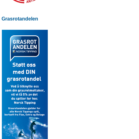
Grasrotandelen