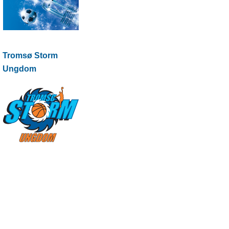
Tromsø Storm
Ungdom