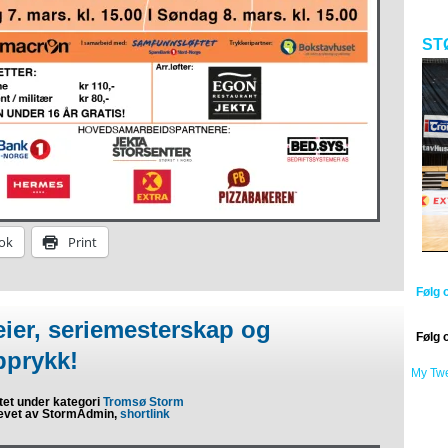
ST
ok
Print
Følg 
eier, seriemesterskap og
Følg 
pprykk!
My Tw
tet under kategori
Tromsø Storm
evet av StormAdmin,
shortlink