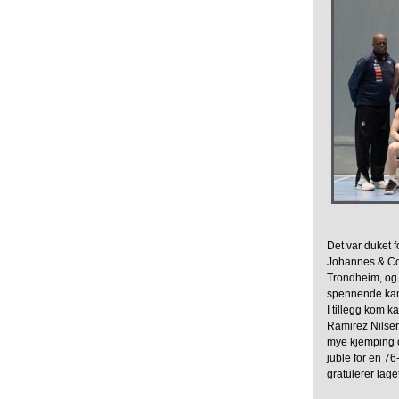
Det var duket f
Johannes & Co.
Trondheim, og 
spennende kamp
I tillegg kom k
Ramirez Nilsen
mye kjemping og
juble for en 7
gratulerer lag