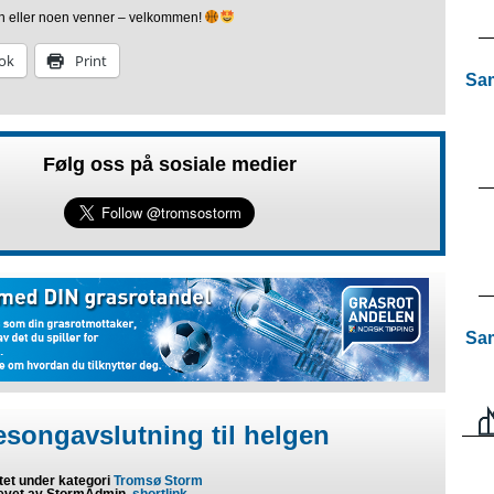
n eller noen venner – velkommen!
ok
Print
Sam
Følg oss på sosiale medier
Sam
esongavslutning til helgen
tet under kategori
Tromsø Storm