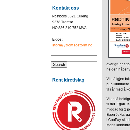
Kontakt oss
Postboks 3621 Guleng
9278 Tromsø
NO 886 210 752 MVA
E-post
storm@tromsostorm.no
over grunnet b
helgen håper v
Vi må igjen tak
Rent Idrettslag
publikummere –
til i år med å
Vi er så heldi
til det. Egon J
middag for 2 pe
Egon Jekta, ga
i CooPay-skudde
Mobit-konkurra