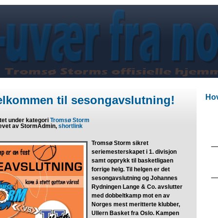
Hov
elkommen til sesongavslutning!
tet under kategori
Tromsø Storm
evet av StormAdmin,
shortlink
Tromsø Storm sikret
seriemesterskapet i 1. divisjon
samt opprykk til basketligaen
forrige helg. Til helgen er det
sesongavslutning og Johannes
Rydningen Lange & Co. avslutter
med dobbeltkamp mot en av
Norges mest meritterte klubber,
Ullern Basket fra Oslo. Kampen