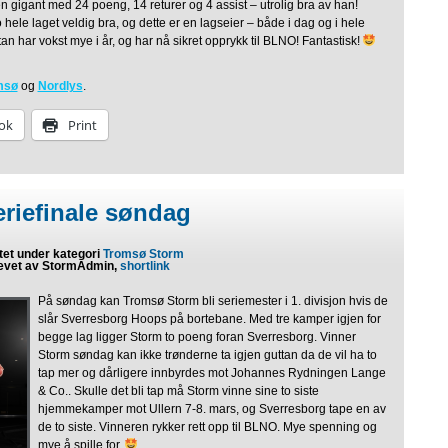
 gigant med 24 poeng, 14 returer og 4 assist – utrolig bra av han!
 hele laget veldig bra, og dette er en lagseier – både i dag og i hele
n har vokst mye i år, og har nå sikret opprykk til BLNO! Fantastisk!
msø
og
Nordlys
.
ok
Print
eriefinale søndag
tet under kategori
Tromsø Storm
evet av StormAdmin,
shortlink
På søndag kan Tromsø Storm bli seriemester i 1. divisjon hvis de
slår Sverresborg Hoops på bortebane. Med tre kamper igjen for
begge lag ligger Storm to poeng foran Sverresborg. Vinner
Storm søndag kan ikke trønderne ta igjen guttan da de vil ha to
tap mer og dårligere innbyrdes mot Johannes Rydningen Lange
& Co.. Skulle det bli tap må Storm vinne sine to siste
hjemmekamper mot Ullern 7-8. mars, og Sverresborg tape en av
de to siste. Vinneren rykker rett opp til BLNO. Mye spenning og
mye å spille for.