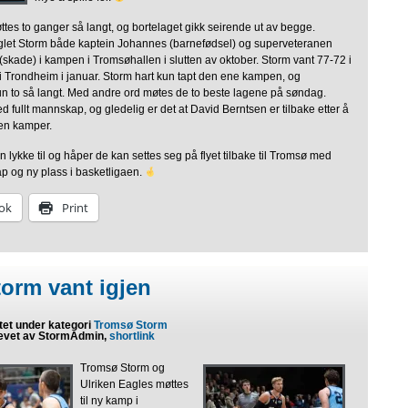
tes to ganger så langt, og bortelaget gikk seirende ut av begge.
let Storm både kaptein Johannes (barnefødsel) og superveteranen
skade) i kampen i Tromsøhallen i slutten av oktober. Storm vant 77-72 i
 i Trondheim i januar. Storm hart kun tapt den ene kampen, og
n to så langt. Med andre ord møtes de to beste lagene på søndag.
ed fullt mannskap, og gledelig er det at David Berntsen er tilbake etter å
en kamper.
n lykke til og håper de kan settes seg på flyet tilbake til Tromsø med
p og ny plass i basketligaen.
ok
Print
torm vant igjen
tet under kategori
Tromsø Storm
evet av StormAdmin,
shortlink
Tromsø Storm og
Ulriken Eagles møttes
til ny kamp i