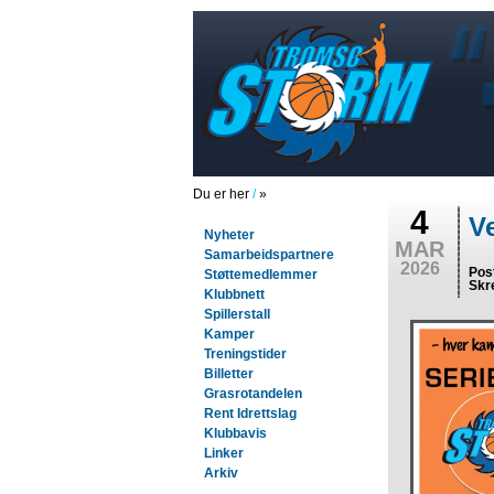
Du er her
/
»
4
V
Nyheter
MAR
Samarbeidspartnere
2026
Pos
Støttemedlemmer
Skr
Klubbnett
Spillerstall
Kamper
Treningstider
Billetter
Grasrotandelen
Rent Idrettslag
Klubbavis
Linker
Arkiv