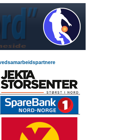
edsamarbeidspartnere