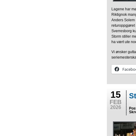
Lagene har møt
Riktignok mang
Anders Solem (
returoppgjøret
Sverresborg ku
Storm stiller m
ha vært ute no
Vi ønsker gutta
seriemesterska
Facebo
15
S
FEB
2026
Pos
Skr