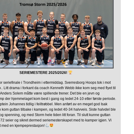
SERIEMESTERE 2025/2026!
or seriefinale i Trondheim i ettermiddag. Sverresborg Hoops tok i mot
. Litt drama i forkant da coach Kenneth Webb ikke kom seg med flyet til
Anders Solem måtte være spillende trener. Det ble en jevn og
 der hjemmelaget kom best i gang og ledet 24-10 etter første periode.
aptein Johannes tidlig i feiltrøbbel. Men anført av en meget god Isak
 kom guttan tilbake i kampen, og ledet 40-34 halvveis. Siste halvdel ble
 spenning, og med Storm hele tiden litt foran. Til slutt kunne guttan
6-72 seier og sikret dermed seriemesterskapet med to kamper igjen. Vi
et med en kjempeprestasjon!