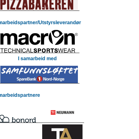
arbeidspartner/Utstyrsleverandør
I samarbeid med
arbeidspartnere