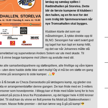
lørdag og søndag spilles i
Rødtindhallen på Storelva. Dette
blir de første kampene til klubben i
den hallen, og en fin test for det
som trolig blir hjemmearenaen når
nye Tromsøhallen skal bygges.
Klubben klarte det som var
målsetningen, å rykke direkte opp til
BLNO. Sesongen har vært svært god
og laget har kun tapt en kamp hittil,
og det var når Johannes måtte stå
arnefødsel og superveteran Anders Solem var ute med skade. Til
i å vinne begge kampene mot Ullern og avslutte med stil.
ke alle samarbeidspartnere og støttespillere, alle frivillige og våre kjære
 uten dere hadde dette ikke vært mulig! Og vi må be om støtte en gang
 komme på sesongens to siste kamper.
ge å få besøk av Cheza Dansestudio på lørdagens kamp, og gleder oss
ekta er arrangementsløfter denne gangen. De kan friste med en 3-retters
rsoner som hovedpremie. I tillegg kan vi friste med både lunsj for to hos
vekort på pizza & brus fra Pizzabakeren, og det ligger hele 4.000 kroner
t. Til slutt kan du vinne en flott premie fra Mobit på Stakkevollveien i
nsen. Masse flotte premier – det kan lønne seg å gå på kamp!