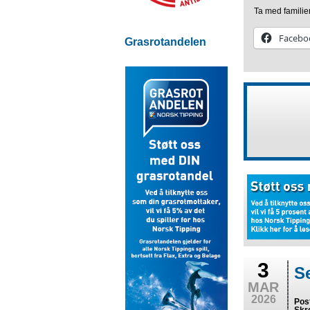
Ta med familie
Facebo
Grasrotandelen
3
S
MAR
2026
Pos