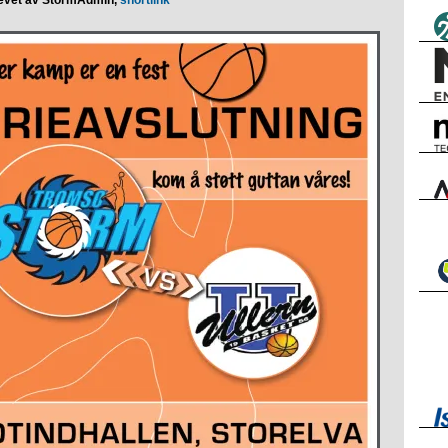
evet av StormAdmin,
shortlink