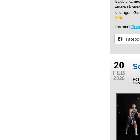
Isak ble kampen
Videre så bidro
sesongen. Gutta
Les mer i
iTro
Facebo
20
S
FEB
2026
Pos
Skr