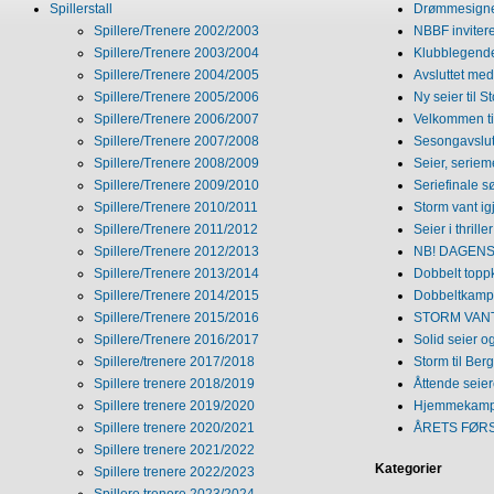
Spillerstall
Drømmesigner
Spillere/Trenere 2002/2003
NBBF invitere
Spillere/Trenere 2003/2004
Klubblegende
Spillere/Trenere 2004/2005
Avsluttet med 
Spillere/Trenere 2005/2006
Ny seier til S
Spillere/Trenere 2006/2007
Velkommen ti
Spillere/Trenere 2007/2008
Sesongavslutn
Spillere/Trenere 2008/2009
Seier, seriem
Spillere/Trenere 2009/2010
Seriefinale 
Spillere/Trenere 2010/2011
Storm vant ig
Spillere/Trenere 2011/2012
Seier i thriller
Spillere/Trenere 2012/2013
NB! DAGENS 
Spillere/Trenere 2013/2014
Dobbelt topp
Spillere/Trenere 2014/2015
Dobbeltkamp 
Spillere/Trenere 2015/2016
STORM VANT
Spillere/Trenere 2016/2017
Solid seier 
Spillere/trenere 2017/2018
Storm til Ber
Spillere trenere 2018/2019
Åttende seie
Spillere trenere 2019/2020
Hjemmekamp
Spillere trenere 2020/2021
ÅRETS FØR
Spillere trenere 2021/2022
Kategorier
Spillere trenere 2022/2023