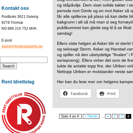
og ståpåvilje. Dem viset solide takter i s
Kontakt oss
periode mot Gimle og en mot Asker så spi
får alle spillerne på plass så kan dette 
Postboks 3621 Guleng
bakgrunn i alt så må man si seg fornøy
9278 Tromsø
publikummet kan glede seg til å se Ma
NO 886 210 752 MVA
søndag!
E-post
Ellers viste helgen at Asker blir et ste
storm@tromsostorm.no
og selvsagt Storm. Asker og Harstad va
og spiller nå den ubetydelige “finalen” i
seriepoeng). Ellers virker det som de fire
tukte de antatte topp fire, der Ulriken vi
Nettopp Ulriken er motstander neste sø
Rent Idrettslag
Her kan du lese mer om helgens kampe
Facebook
Print
Side 4 av 4:
« Første
...
«
2
3
4