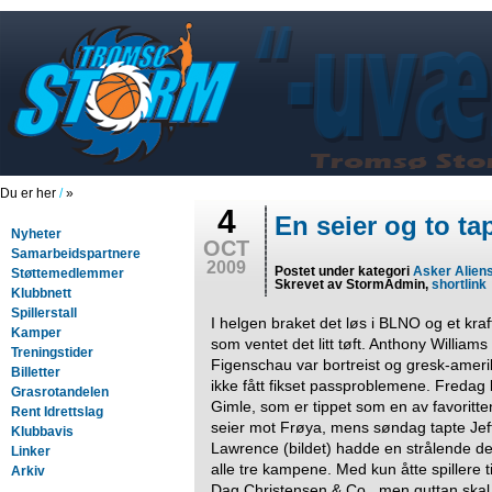
Du er her
/
»
4
En seier og to ta
Nyheter
OCT
Samarbeidspartnere
2009
Postet under kategori
Asker Alien
Støttemedlemmer
Skrevet av StormAdmin,
shortlink
Klubbnett
Spillerstall
I helgen braket det løs i BLNO og et kraf
Kamper
som ventet det litt tøft. Anthony Williams b
Treningstider
Figenschau var bortreist og gresk-amerik
Billetter
ikke fått fikset passproblemene. Fredag 
Grasrotandelen
Gimle, som er tippet som en av favoritte
Rent Idrettslag
seier mot Frøya, mens søndag tapte Jeff
Klubbavis
Lawrence (bildet) hadde en strålende deb
Linker
alle tre kampene. Med kun åtte spillere ti
Arkiv
Dag Christensen & Co., men guttan skal h