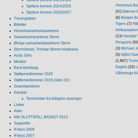
Spillere trenere 2023/2024
Ammerud Ba
Spillere trenere 2024/2025
(51)
Bærum B
Spillere trenere 2026/2027
(6)
Bergen Bu
Treningstider
Tigers
(7)
FI
Billetter
Ambassador
Hovedsamarbeidspartnere
(13)
Harstad 
Samarbeidspartnere Storm
Penguins
(50
Øvrige samarbeidspartnere Storm
(3)
Michael J
StormVarsel, Tromsø Storms klubbavis
(5)
Njård Gia
Arctic Girls
(1,867)
Trom
Maskot
Eagles
(32)
U
Rent Idrettslag
Vålerenga Ki
Støttemedlemmer 2026
Støttemedlemmer 2026 (side 2/2)
Grasrotandelen
Kamper
Terminlister fra tidligere sesonger
Linker
Arkiv
NM‐SLUTTSPILL BASKET 2013
Supporter
iFokus 2008
iFokus 2007