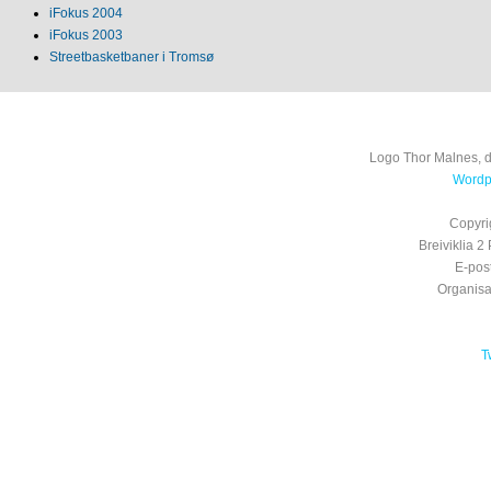
iFokus 2004
iFokus 2003
Streetbasketbaner i Tromsø
Logo Thor Malnes, 
Wordpr
Copyri
Breiviklia
E-pos
Organis
T