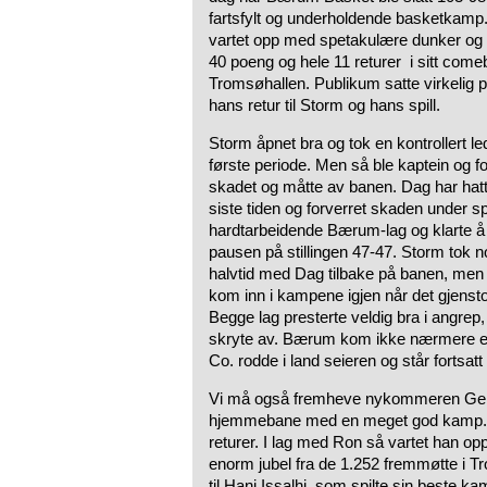
fartsfylt og underholdende basketkamp
vartet opp med spetakulære dunker og 
40 poeng og hele 11 returer i sitt come
Tromsøhallen. Publikum satte virkelig p
hans retur til Storm og hans spill.
Storm åpnet bra og tok en kontrollert le
første periode. Men så ble kaptein og
skadet og måtte av banen. Dag har hatt
siste tiden og forverret skaden under spi
hardtarbeidende Bærum-lag og klarte å 
pausen på stillingen 47-47. Storm tok n
halvtid med Dag tilbake på banen, men d
kom inn i kampene igjen når det gjensto
Begge lag presterte veldig bra i angrep
skryte av. Bærum kom ikke nærmere en
Co. rodde i land seieren og står fortsatt
Vi må også fremheve nykommeren Gera
hjemmebane med en meget god kamp. 
returer. I lag med Ron så vartet han op
enorm jubel fra de 1.252 fremmøtte i T
til Hani Issalhi, som spilte sin beste k