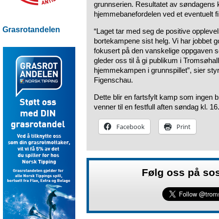
grunnserien. Resultatet av søndagens k
hjemmebanefordelen ved et eventuelt fin
Grasrotandelen
“Laget tar med seg de positive opplev
bortekampene sist helg. Vi har jobbet god
fokusert på den vanskelige oppgaven 
gleder oss til å gi publikum i Tromsøhal
hjemmekampen i grunnspillet”, sier styre
Figenschau.
Dette blir en fartsfylt kamp som ingen b
venner til en festfull aften søndag kl. 1
Facebook
Print
Følg oss på so