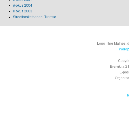
iFokus 2004
iFokus 2003
Streetbasketbaner i Tromsø
Logo Thor Malnes, 
Wordpr
Copyri
Breiviklia
E-pos
Organis
T