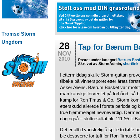
Tromsø Storm
Ungdom
28
Tap for Bærum B
NOV
2010
Postet under kategori
Bærum Bas
Skrevet av StormAdmin,
shortlink
I ettermiddag skulle Storm-guttan prø
tilbake på vinnersporet etter årets først
Asker Aliens. Bærum Basket var motst
man kanskje forventet på forhånd, så bl
kamp for Ron Timus & Co.. Storm kom 
etterskudd allerede i første periode og kl
true hjemmelaget nevneverdig. Dermed b
dag også – sluttresultat ble 111-95 til 
Det er alltid vanskelig å spille to tøffe
ble dessverre for tøft for Ron Timus & 