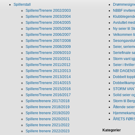
Spillerstall
Drømmesigner
Spillere/Trenere 2002/2003
NBBF invitere
Spillere/Trenere 2003/2004
Klubblegende
Spillere/Trenere 2004/2005
Avsluttet med 
Spillere/Trenere 2005/2006
Ny seier til S
Spillere/Trenere 2006/2007
Velkommen ti
Spillere/Trenere 2007/2008
Sesongavslutn
Spillere/Trenere 2008/2009
Seier, seriem
Spillere/Trenere 2009/2010
Seriefinale 
Spillere/Trenere 2010/2011
Storm vant ig
Spillere/Trenere 2011/2012
Seier i thriller
Spillere/Trenere 2012/2013
NB! DAGENS 
Spillere/Trenere 2013/2014
Dobbelt topp
Spillere/Trenere 2014/2015
Dobbeltkamp 
Spillere/Trenere 2015/2016
STORM VANT
Spillere/Trenere 2016/2017
Solid seier 
Spillere/trenere 2017/2018
Storm til Ber
Spillere trenere 2018/2019
Åttende seie
Spillere trenere 2019/2020
Hjemmekamp
Spillere trenere 2020/2021
ÅRETS FØR
Spillere trenere 2021/2022
Kategorier
Spillere trenere 2022/2023