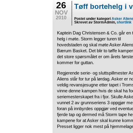
26
Tøff bortehelg i 
NOV
2010
Postet under kategori
Asker Alien
Skrevet av StormAdmin,
shortlink
Kaptein Dag Christensen & Co. går en t
helg i møte. Storm legger turen til
hovedstaden og skal møte Asker Alien
Bærum Basket. Det blir to tøffe kamper
det store spørsmålet er om årets første
kommer for guttan.
Regjerende serie- og sluttspillmester A
Aliens står for tur på lørdag. Asker er n
veldig revansjesugne etter tapet i Tro
vinne denne kampen hvis de skal ha fo
seriemesterskapet fra i fjor. Skulle As
vunnet 2 av grunnseriens 3 oppgjør m
foran på innbyrdes oppgjør ved eventuell
fjerde tap og dermed må Storm tape he
kampene for at Asker skal kunne komme
Presset ligger nok mest på hjemmelag