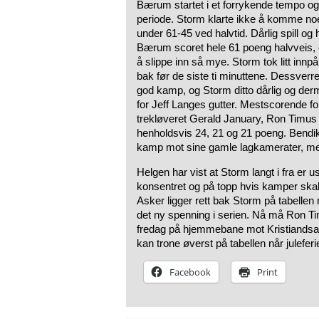
Bærum startet i et forrykende tempo og 
periode. Storm klarte ikke å komme no
under 61-45 ved halvtid. Dårlig spill og h
Bærum scoret hele 61 poeng halvveis, o
å slippe inn så mye. Storm tok litt inn
bak før de siste ti minuttene. Dessver
god kamp, og Storm ditto dårlig og de
for Jeff Langes gutter. Mestscorende for
trekløveret Gerald January, Ron Timu
henholdsvis 24, 21 og 21 poeng. Bend
kamp mot sine gamle lagkamerater, me
Helgen har vist at Storm langt i fra er us
konsentret og på topp hvis kamper skal 
Asker ligger rett bak Storm på tabelle
det ny spenning i serien. Nå må Ron 
fredag på hjemmebane mot Kristiandsand 
kan trone øverst på tabellen når juleferi
Facebook
Print