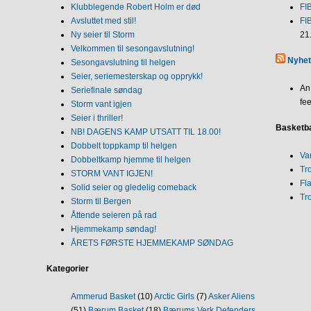
Klubblegende Robert Holm er død
FI
Avsluttet med stil!
FI
Ny seier til Storm
21
Velkommen til sesongavslutning!
Nyhet
Sesongavslutning til helgen
Seier, seriemesterskap og opprykk!
An
Seriefinale søndag
fee
Storm vant igjen
Seier i thriller!
Basketba
NB! DAGENS KAMP UTSATT TIL 18.00!
Dobbelt toppkamp til helgen
Va
Dobbeltkamp hjemme til helgen
Tr
STORM VANT IGJEN!
Fl
Solid seier og gledelig comeback
Tr
Storm til Bergen
Åttende seieren på rad
Hjemmekamp søndag!
ÅRETS FØRSTE HJEMMEKAMP SØNDAG
Kategorier
Ammerud Basket
(10)
Arctic Girls
(7)
Asker Aliens
(51)
Bærum Basket
(18)
Bærums Verk Defenders