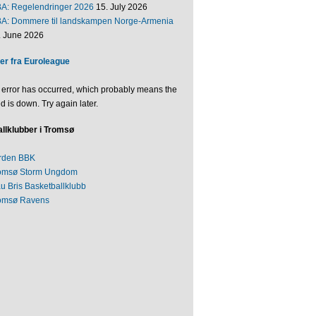
BA: Regelendringer 2026
15. July 2026
BA: Dommere til landskampen Norge-Armenia
. June 2026
er fra Euroleague
 error has occurred, which probably means the
d is down. Try again later.
llklubber i Tromsø
rden BBK
omsø Storm Ungdom
au Bris Basketballklubb
omsø Ravens