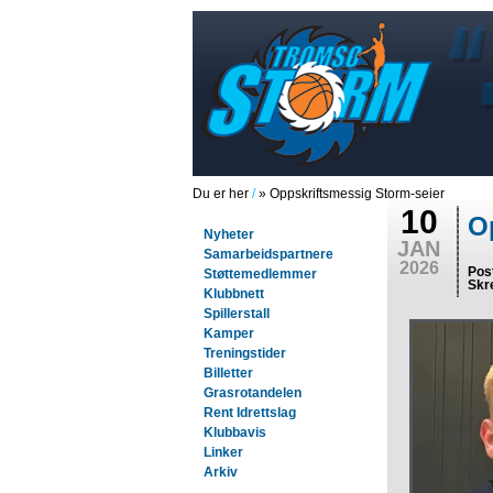
Du er her
/
» Oppskriftsmessig Storm-seier
10
O
Nyheter
JAN
Samarbeidspartnere
2026
Pos
Støttemedlemmer
Skr
Klubbnett
Spillerstall
Kamper
Treningstider
Billetter
Grasrotandelen
Rent Idrettslag
Klubbavis
Linker
Arkiv