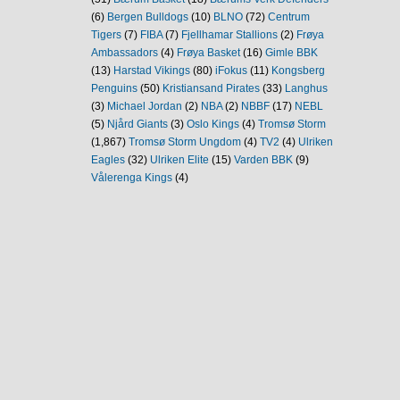
(6)
Bergen Bulldogs
(10)
BLNO
(72)
Centrum
Tigers
(7)
FIBA
(7)
Fjellhamar Stallions
(2)
Frøya
Ambassadors
(4)
Frøya Basket
(16)
Gimle BBK
(13)
Harstad Vikings
(80)
iFokus
(11)
Kongsberg
Penguins
(50)
Kristiansand Pirates
(33)
Langhus
(3)
Michael Jordan
(2)
NBA
(2)
NBBF
(17)
NEBL
(5)
Njård Giants
(3)
Oslo Kings
(4)
Tromsø Storm
(1,867)
Tromsø Storm Ungdom
(4)
TV2
(4)
Ulriken
Eagles
(32)
Ulriken Elite
(15)
Varden BBK
(9)
Vålerenga Kings
(4)