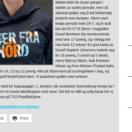
faktisk ledet de et par ganger i
starten av andre periode, men så
skjerpet guttan seg å tok fullstendig
kontroll over kampen. Storm vant
tredje periode hele 29-7, og til slutt
ble det 92-57 til Storm. Unggutten
David Berntsen ble mestscorende
med sine 17 poeng, og i tillegg tok
han hele 12 returer. En god kamp av
David! Kaptein Johannes noterte seg
for 16 poeng, 5 assist og 5 steals,
mens Marcus Wynn, Isak Ramirez
Nilsen og Aron Nielsen Finstad bidro
s 14, 13 og 12 poeng. Alle på Storm kom på scoringslisten i dag, og
 godt fordelt blant dem. Vi gratulerer guttan med seieren.
 klart for toppoppgjør i 1. divisjon når serieleder Sverresborg Hoops tar i
m vil overta tabelltoppen med seier. Det blir en tøff og artig kamp tror vi.
ees på TV2 Play/MyGame.
statistikken fra kampen.
ok
Print