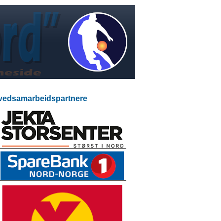
edsamarbeidspartnere