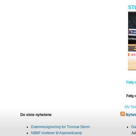
ST
Følg 
Følg 
My Tw
De siste nyhetene
Nyhet
Drømmesignering for Tromsø Storm
Gab
NBBF inviterer til Aspirantcamp
Ju