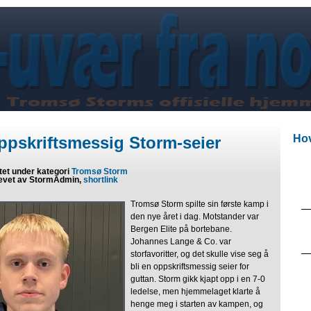
Hov
ppskriftsmessig Storm-seier
tet under kategori
Tromsø Storm
evet av StormAdmin,
shortlink
Tromsø Storm spilte sin første kamp i
den nye året i dag. Motstander var
Bergen Elite på bortebane.
Johannes Lange & Co. var
storfavoritter, og det skulle vise seg å
bli en oppskriftsmessig seier for
guttan. Storm gikk kjapt opp i en 7-0
ledelse, men hjemmelaget klarte å
henge meg i starten av kampen, og