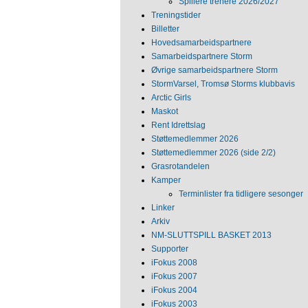
Spillere trenere 2026/2027
Treningstider
Billetter
Hovedsamarbeidspartnere
Samarbeidspartnere Storm
Øvrige samarbeidspartnere Storm
StormVarsel, Tromsø Storms klubbavis
Arctic Girls
Maskot
Rent Idrettslag
Støttemedlemmer 2026
Støttemedlemmer 2026 (side 2/2)
Grasrotandelen
Kamper
Terminlister fra tidligere sesonger
Linker
Arkiv
NM‐SLUTTSPILL BASKET 2013
Supporter
iFokus 2008
iFokus 2007
iFokus 2004
iFokus 2003