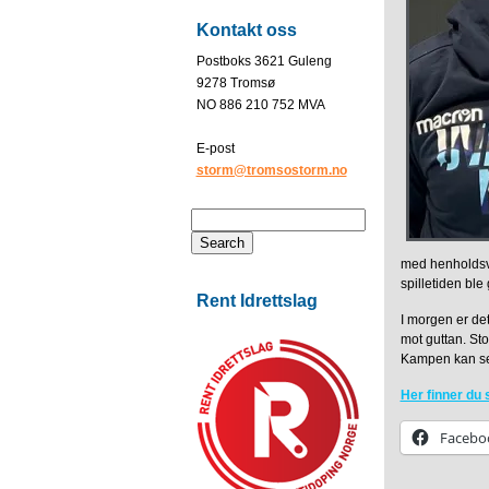
Kontakt oss
Postboks 3621 Guleng
9278 Tromsø
NO 886 210 752 MVA
E-post
storm@tromsostorm.no
med henholdsvi
spilletiden ble
Rent Idrettslag
I morgen er det
mot guttan. Stor
Kampen kan s
Her finner du 
Facebo