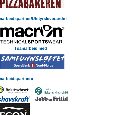
arbeidspartner/Utstyrsleverandør
I samarbeid med
arbeidspartnere