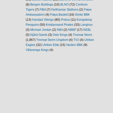
(6)
Bergen Bulldogs
(10)
BLNO
(72)
Centrum
Tigers
(7)
FIBA
(7)
Fjellhamar Stallions
(2)
Frøya
Ambassadors
(4)
Frøya Basket
(16)
Gimle BBK
(13)
Harstad Vikings
(80)
iFokus
(11)
Kongsberg
Penguins
(50)
Kristiansand Pirates
(33)
Langhus
(3)
Michael Jordan
(2)
NBA
(2)
NBBF
(17)
NEBL
(5)
Njård Giants
(3)
Oslo Kings
(4)
Tromsø Storm
(1,867)
Tromsø Storm Ungdom
(4)
TV2
(4)
Ulriken
Eagles
(32)
Ulriken Elite
(15)
Varden BBK
(9)
Vålerenga Kings
(4)