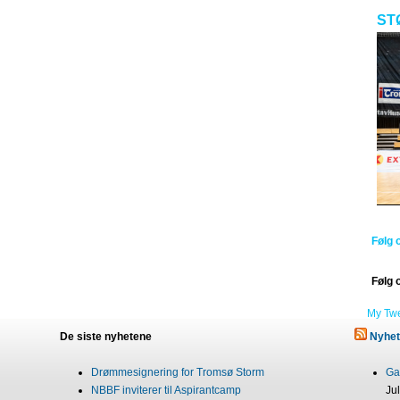
ST
Følg 
Følg 
My Tw
De siste nyhetene
Nyhet
Drømmesignering for Tromsø Storm
Gab
NBBF inviterer til Aspirantcamp
Ju