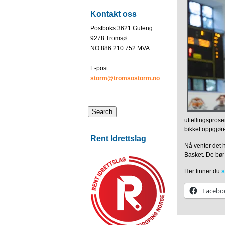
Kontakt oss
Postboks 3621 Guleng
9278 Tromsø
NO 886 210 752 MVA
E-post
storm@tromsostorm.no
uttellingsprose
bikket oppgjøre
Rent Idrettslag
Nå venter det 
Basket. De bør
Her finner du
s
Facebo