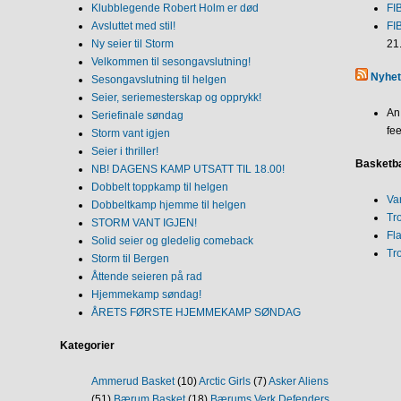
Klubblegende Robert Holm er død
FI
Avsluttet med stil!
FI
Ny seier til Storm
21
Velkommen til sesongavslutning!
Nyhet
Sesongavslutning til helgen
Seier, seriemesterskap og opprykk!
An
Seriefinale søndag
fee
Storm vant igjen
Seier i thriller!
Basketba
NB! DAGENS KAMP UTSATT TIL 18.00!
Dobbelt toppkamp til helgen
Va
Dobbeltkamp hjemme til helgen
Tr
STORM VANT IGJEN!
Fl
Solid seier og gledelig comeback
Tr
Storm til Bergen
Åttende seieren på rad
Hjemmekamp søndag!
ÅRETS FØRSTE HJEMMEKAMP SØNDAG
Kategorier
Ammerud Basket
(10)
Arctic Girls
(7)
Asker Aliens
(51)
Bærum Basket
(18)
Bærums Verk Defenders