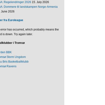
BA: Regelendringer 2026
15. July 2026
BA: Dommere til landskampen Norge-Armenia
. June 2026
er fra Euroleague
 error has occurred, which probably means the
d is down. Try again later.
llklubber i Tromsø
rden BBK
omsø Storm Ungdom
au Bris Basketballklubb
omsø Ravens