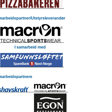
arbeidspartner/Utstyrsleverandør
I samarbeid med
arbeidspartnere