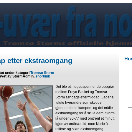
Hov
ap etter ekstraomgang
tet under kategori
Tromsø Storm
evet av StormAdmin,
shortlink
Det ble et meget spennende oppgjør
mellom Frøya Basket og Tromsø
Storm søndags ettermiddag. Lagene
fulgte hverandre som skygger
gjennom hele kampen, og det måtte
ekstraomgang for å skille dem. Storm
lå under 80-77 med omtrent et minutt
igjen av ordinær tid, men klarte å
utlikne og sikre ekstraomgang.