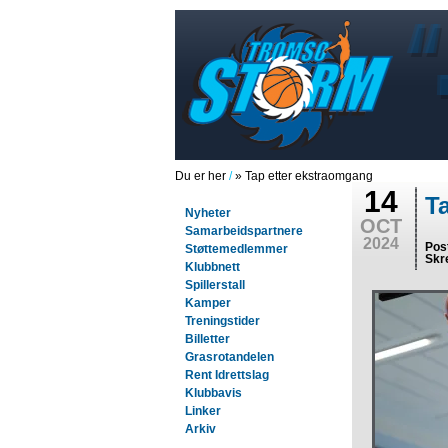
Du er her
/
» Tap etter ekstraomgang
14
T
Nyheter
OCT
Samarbeidspartnere
2024
Pos
Støttemedlemmer
Skr
Klubbnett
Spillerstall
Kamper
Treningstider
Billetter
Grasrotandelen
Rent Idrettslag
Klubbavis
Linker
Arkiv