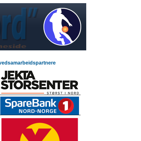
edsamarbeidspartnere