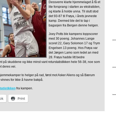
Dessverre klarte hjemmelaget å få et
lite forsprang i starten av ekstratiden,
og klarte å holde unna. Til slutt stod
det 93-87 til Frøya, i årets jevneste
kamp. Dermed ble det to tap i
bagasjen fra Bergen denne helgen.
Joey Potts ble kampens toppscorer
med 30 poeng. Johannes Lange
scoret 22, Gary Solomon 17 og Trym
Engelsen 13 poeng. Hos Frøya var
det Jørgen Lamo som ledet an med
28. Frøya hadde litt bedre
nt på skuddene og ikke minst vant returstatistikken hele 56-38, noe som
t deres vei.
hjemmekamper to helger på rad, først mot Asker Aliens og så Bærum
 vinnes for ikke å havne bakpå.
tatistikken
fra kampen.
ok
Print