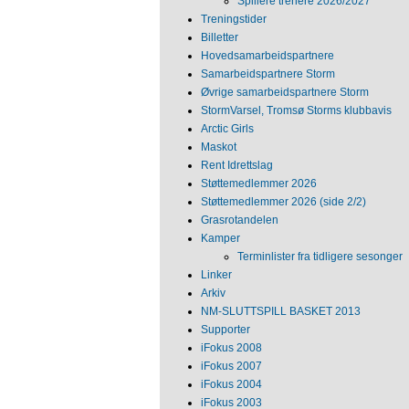
Spillere trenere 2026/2027
Treningstider
Billetter
Hovedsamarbeidspartnere
Samarbeidspartnere Storm
Øvrige samarbeidspartnere Storm
StormVarsel, Tromsø Storms klubbavis
Arctic Girls
Maskot
Rent Idrettslag
Støttemedlemmer 2026
Støttemedlemmer 2026 (side 2/2)
Grasrotandelen
Kamper
Terminlister fra tidligere sesonger
Linker
Arkiv
NM‐SLUTTSPILL BASKET 2013
Supporter
iFokus 2008
iFokus 2007
iFokus 2004
iFokus 2003