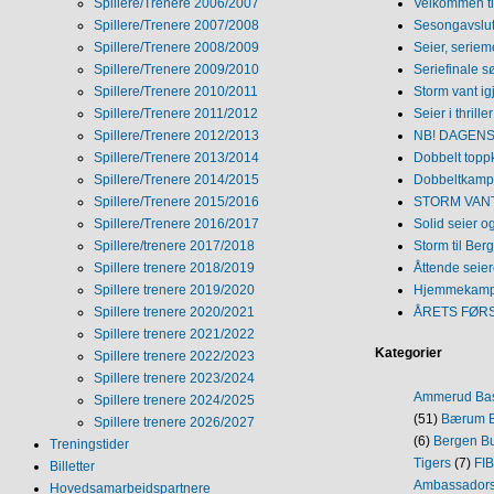
Spillere/Trenere 2006/2007
Velkommen ti
Spillere/Trenere 2007/2008
Sesongavslutn
Spillere/Trenere 2008/2009
Seier, seriem
Spillere/Trenere 2009/2010
Seriefinale 
Spillere/Trenere 2010/2011
Storm vant ig
Spillere/Trenere 2011/2012
Seier i thriller
Spillere/Trenere 2012/2013
NB! DAGENS 
Spillere/Trenere 2013/2014
Dobbelt topp
Spillere/Trenere 2014/2015
Dobbeltkamp 
Spillere/Trenere 2015/2016
STORM VANT
Spillere/Trenere 2016/2017
Solid seier 
Spillere/trenere 2017/2018
Storm til Ber
Spillere trenere 2018/2019
Åttende seie
Spillere trenere 2019/2020
Hjemmekamp
Spillere trenere 2020/2021
ÅRETS FØR
Spillere trenere 2021/2022
Kategorier
Spillere trenere 2022/2023
Spillere trenere 2023/2024
Ammerud Ba
Spillere trenere 2024/2025
(51)
Bærum B
Spillere trenere 2026/2027
(6)
Bergen Bu
Treningstider
Tigers
(7)
FI
Billetter
Ambassador
Hovedsamarbeidspartnere