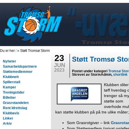
Du er her
/
» Støtt Tromsø Storm
23
Støtt Tromsø St
Nyheter
JUN
Samarbeidspartnere
2023
Postet under kategori
Tromsø Sto
Støttemedlemmer
Skrevet av StormAdmin,
shortlink
Klubbnett
Spillerstall
Klubben sliter
Kamper
tøff hverdag 
Treningstider
trenger så m
Billetter
støtte som
Grasrotandelen
overhode mul
Rent Idrettslag
kan støtte klubben på på tre ulike måter;
Klubbavis
Linker
Som Grasrotgiver – link
Grasrota
Arkiv
Som Støttemedlem (privat og/eller b