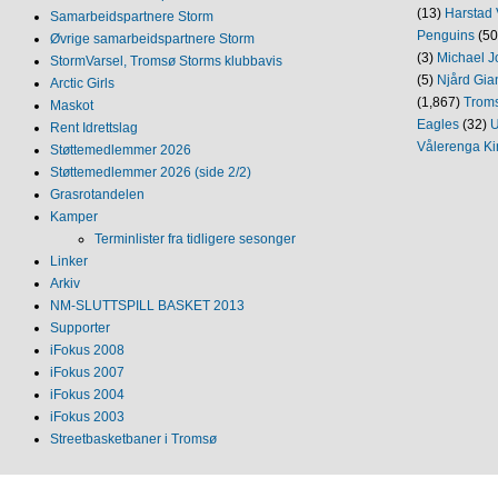
(13)
Harstad 
Samarbeidspartnere Storm
Penguins
(50
Øvrige samarbeidspartnere Storm
(3)
Michael J
StormVarsel, Tromsø Storms klubbavis
(5)
Njård Gia
Arctic Girls
(1,867)
Trom
Maskot
Eagles
(32)
U
Rent Idrettslag
Vålerenga Ki
Støttemedlemmer 2026
Støttemedlemmer 2026 (side 2/2)
Grasrotandelen
Kamper
Terminlister fra tidligere sesonger
Linker
Arkiv
NM‐SLUTTSPILL BASKET 2013
Supporter
iFokus 2008
iFokus 2007
iFokus 2004
iFokus 2003
Streetbasketbaner i Tromsø