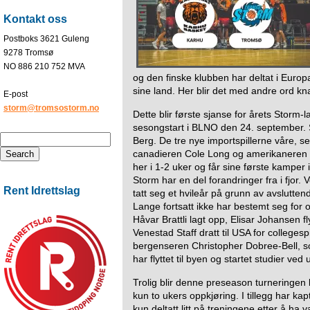
Kontakt oss
Postboks 3621 Guleng
9278 Tromsø
NO 886 210 752 MVA
og den finske klubben har deltat i Europa
sine land. Her blir det med andre ord kn
E-post
storm@tromsostorm.no
Dette blir første sjanse for årets Storm-lag
sesongstart i BLNO den 24. september. Se
Berg. De tre nye importspillerne våre, se
canadieren Cole Long og amerikaneren W
her i 1-2 uker og får sine første kamper
Storm har en del forandringer fra i fjo
Rent Idrettslag
tatt seg et hvileår på grunn av avslutten
Lange fortsatt ikke har bestemt seg for om
Håvar Brattli lagt opp, Elisar Johansen fly
Venestad Staff dratt til USA for collegespi
bergenseren Christopher Dobree-Bell, som
har flyttet til byen og startet studier ved 
Trolig blir denne preseason turneringen ka
kun to ukers oppkjøring. I tillegg har 
kun deltatt litt på treningene etter å ha v