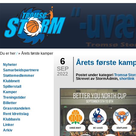
Du er her
/
» Årets første kamper
6
Årets første kam
Nyheter
SEP
Samarbeidspartnere
2022
Postet under kategori
Tromsø Sto
Støttemedlemmer
Skrevet av StormAdmin,
shortlink
Klubbnett
Spillerstall
Kamper
Treningstider
Billetter
Grasrotandelen
Rent Idrettslag
Klubbavis
Linker
Arkiv