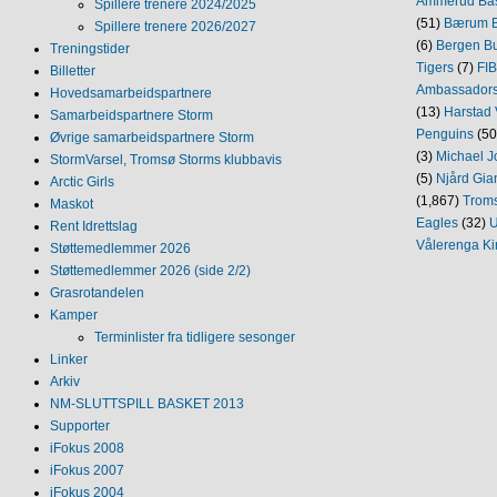
Ammerud Ba
Spillere trenere 2024/2025
(51)
Bærum B
Spillere trenere 2026/2027
(6)
Bergen Bu
Treningstider
Tigers
(7)
FI
Billetter
Ambassador
Hovedsamarbeidspartnere
(13)
Harstad 
Samarbeidspartnere Storm
Penguins
(50
Øvrige samarbeidspartnere Storm
(3)
Michael J
StormVarsel, Tromsø Storms klubbavis
(5)
Njård Gia
Arctic Girls
(1,867)
Trom
Maskot
Eagles
(32)
U
Rent Idrettslag
Vålerenga Ki
Støttemedlemmer 2026
Støttemedlemmer 2026 (side 2/2)
Grasrotandelen
Kamper
Terminlister fra tidligere sesonger
Linker
Arkiv
NM‐SLUTTSPILL BASKET 2013
Supporter
iFokus 2008
iFokus 2007
iFokus 2004