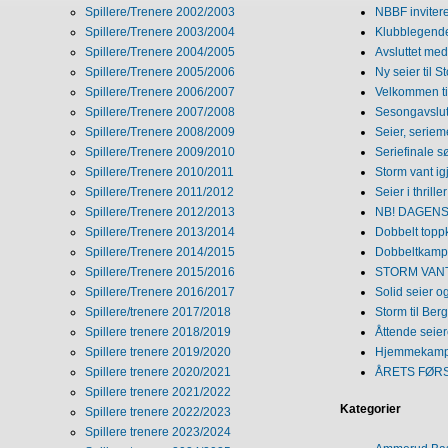
Spillere/Trenere 2002/2003
NBBF invitere
Spillere/Trenere 2003/2004
Klubblegende
Spillere/Trenere 2004/2005
Avsluttet med 
Spillere/Trenere 2005/2006
Ny seier til S
Spillere/Trenere 2006/2007
Velkommen ti
Spillere/Trenere 2007/2008
Sesongavslutn
Spillere/Trenere 2008/2009
Seier, seriem
Spillere/Trenere 2009/2010
Seriefinale 
Spillere/Trenere 2010/2011
Storm vant ig
Spillere/Trenere 2011/2012
Seier i thriller
Spillere/Trenere 2012/2013
NB! DAGENS 
Spillere/Trenere 2013/2014
Dobbelt topp
Spillere/Trenere 2014/2015
Dobbeltkamp 
Spillere/Trenere 2015/2016
STORM VANT
Spillere/Trenere 2016/2017
Solid seier 
Spillere/trenere 2017/2018
Storm til Ber
Spillere trenere 2018/2019
Åttende seie
Spillere trenere 2019/2020
Hjemmekamp
Spillere trenere 2020/2021
ÅRETS FØR
Spillere trenere 2021/2022
Kategorier
Spillere trenere 2022/2023
Spillere trenere 2023/2024