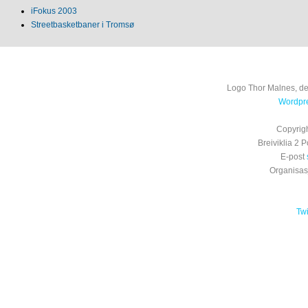
iFokus 2003
Streetbasketbaner i Tromsø
Logo Thor Malnes, de
Wordpre
Copyrig
Breiviklia 2
E-post
Organisa
Tw