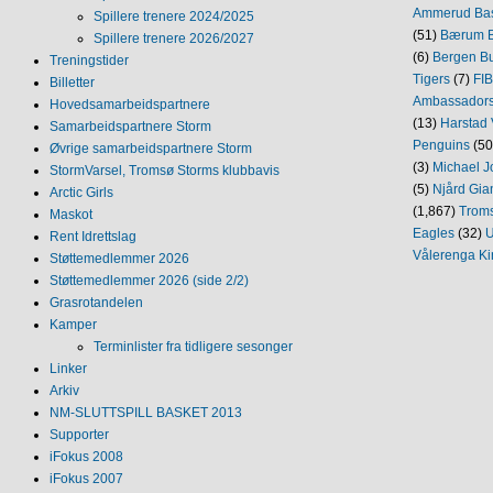
Ammerud Ba
Spillere trenere 2024/2025
(51)
Bærum B
Spillere trenere 2026/2027
(6)
Bergen Bu
Treningstider
Tigers
(7)
FI
Billetter
Ambassador
Hovedsamarbeidspartnere
(13)
Harstad 
Samarbeidspartnere Storm
Penguins
(50
Øvrige samarbeidspartnere Storm
(3)
Michael J
StormVarsel, Tromsø Storms klubbavis
(5)
Njård Gia
Arctic Girls
(1,867)
Trom
Maskot
Eagles
(32)
U
Rent Idrettslag
Vålerenga Ki
Støttemedlemmer 2026
Støttemedlemmer 2026 (side 2/2)
Grasrotandelen
Kamper
Terminlister fra tidligere sesonger
Linker
Arkiv
NM‐SLUTTSPILL BASKET 2013
Supporter
iFokus 2008
iFokus 2007