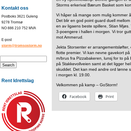
Storms erkerival Bærum Basket som ko
Kontakt oss
Vi håper så mange som mulig kommer å s
Postboks 3621 Guleng
Det blir en god point guard duell mell
9278 Tromsø
en av ligaens beste spillere, Stian Mjøs
NO 886 210 752 MVA
3-poengere i hallen i morgen. Vi tror gu
mot Ammerud.
E-post
storm@tromsostorm.no
Jekta Storsenter er arrangementsløfter, 
flotte premier. Vi kan nevne gavekort på
m/brus fra Pizzabakeren, lunsj for to på
på Stakkevollveien samt at det ligger he
skuddet. Det kan med andre ord lønne se
i morgen kl. 19.00.
Rent Idrettslag
Velkommen på kamp – GoStorm!
Facebook
Print