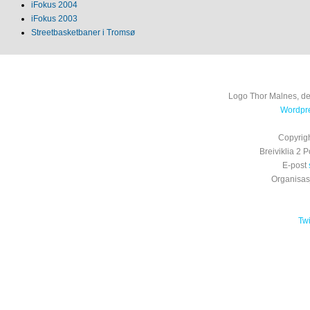
iFokus 2004
iFokus 2003
Streetbasketbaner i Tromsø
Logo Thor Malnes, de
Wordpre
Copyrig
Breiviklia 2
E-post
Organisa
Tw