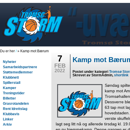
Du er her
/
» Kamp mot Bærum
7
Kamp mot Bæru
Nyheter
FEB
Samarbeidspartnere
2022
Postet under kategori
Tromsø Sto
Støttemedlemmer
Skrevet av StormAdmin,
shortlink
Klubbnett
Spillerstall
Søndag spilte
Kamper
kamp mot Am
Treningstider
Tromsøhallen
Billetter
Dessverre ble
Grasrotandelen
63 tap mot lag
Rent Idrettslag
hovedstaden.
Klubbavis
verste skuffe
Linker
lagt seg litt nå og allerede tirsdag kl. 19
Arkiv
en ny hjemmekamp. Denne gangen er d