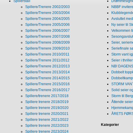
Spillerstall
Drømmesigner
Spillere/Trenere 2002/2003
NBBF invitere
Spillere/Trenere 2003/2004
Klubblegende
Spillere/Trenere 2004/2005
Avsluttet med 
Spillere/Trenere 2005/2006
Ny seier til S
Spillere/Trenere 2006/2007
Velkommen ti
Spillere/Trenere 2007/2008
Sesongavslutn
Spillere/Trenere 2008/2009
Seier, seriem
Spillere/Trenere 2009/2010
Seriefinale 
Spillere/Trenere 2010/2011
Storm vant ig
Spillere/Trenere 2011/2012
Seier i thriller
Spillere/Trenere 2012/2013
NB! DAGENS 
Spillere/Trenere 2013/2014
Dobbelt topp
Spillere/Trenere 2014/2015
Dobbeltkamp 
Spillere/Trenere 2015/2016
STORM VANT
Spillere/Trenere 2016/2017
Solid seier 
Spillere/trenere 2017/2018
Storm til Ber
Spillere trenere 2018/2019
Åttende seie
Spillere trenere 2019/2020
Hjemmekamp
Spillere trenere 2020/2021
ÅRETS FØR
Spillere trenere 2021/2022
Kategorier
Spillere trenere 2022/2023
Spillere trenere 2023/2024