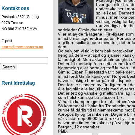
Plutselig ryker kneet
hvor galt eller bra d
Kontakt oss
undersøkelser i morg
spille i dag. Dermed 
Postboks 3621 Guleng
minus, men ikke bar
vist seg viktig for la
9278 Tromsø
nødvendigvis det be
NO 886 210 752 MVA
serieleder Gimle dagen etter.
Vi er et av de få lagene i Firi-ligaen som
minst 8 når lagene drar på tur. For oss er 
E-post
å gi flere spillere gode minutter; det er
dem.
storm@tromsostorm.no
Og selv om vi tidlig kom bak protokollen, 
heng på dem – at spill og sjanser kanskje
tålmodighet. Men akkurat tålmodighet er
Det er litt merkelig å ha sett stream fr
hjemmelag eller bortelag traff kurven. I da
Gimle. Espen Fjærestad var tilbake der vi
minst fordi Gimle kanskje er Norges beste l
havner i riktige hender på rett tidspunkt.
Rent Idrettslag
Den første sesngen av Firi-ligaen er i det
Alle lag slår alle lag, til dels med over
Det er tett og vanskelig mellom tre lag 
som helst kan skje på plassen 1-7.
Vi har to kamper igjen før jul – et «må 
Så kommer vi tilbake fra Trondheim søndag 
kunne få dårlig tid til hjemmekamp mot B
Apropos fly og forsinkelser: Dagene blir u
når vi står opp 06.00 for å rekke fly – fo
halvannen times forsinkelse på vei hje
Bergen, 12.desember
PålB.