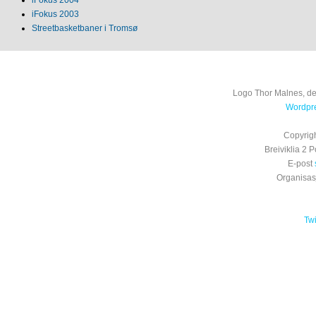
iFokus 2003
Streetbasketbaner i Tromsø
Logo Thor Malnes, de
Wordpre
Copyrig
Breiviklia 2
E-post
Organisa
Tw