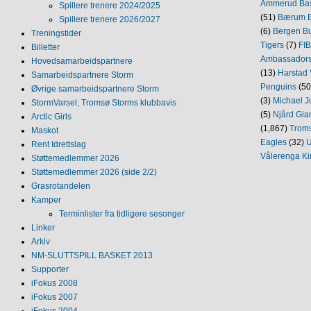
Ammerud Ba
Spillere trenere 2024/2025
(51)
Bærum B
Spillere trenere 2026/2027
(6)
Bergen Bu
Treningstider
Tigers
(7)
FI
Billetter
Ambassador
Hovedsamarbeidspartnere
(13)
Harstad 
Samarbeidspartnere Storm
Penguins
(50
Øvrige samarbeidspartnere Storm
(3)
Michael J
StormVarsel, Tromsø Storms klubbavis
(5)
Njård Gia
Arctic Girls
(1,867)
Trom
Maskot
Eagles
(32)
U
Rent Idrettslag
Vålerenga Ki
Støttemedlemmer 2026
Støttemedlemmer 2026 (side 2/2)
Grasrotandelen
Kamper
Terminlister fra tidligere sesonger
Linker
Arkiv
NM‐SLUTTSPILL BASKET 2013
Supporter
iFokus 2008
iFokus 2007
iFokus 2004