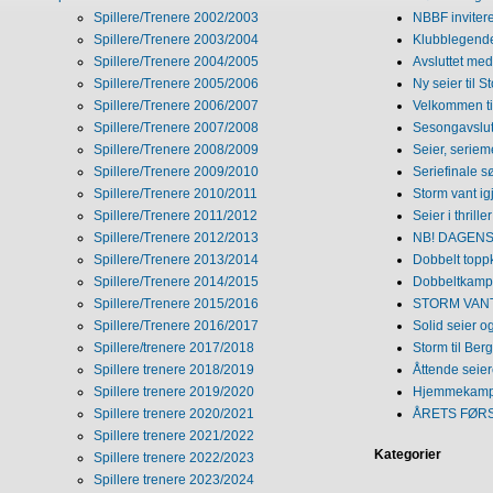
Spillere/Trenere 2002/2003
NBBF invitere
Spillere/Trenere 2003/2004
Klubblegende
Spillere/Trenere 2004/2005
Avsluttet med 
Spillere/Trenere 2005/2006
Ny seier til S
Spillere/Trenere 2006/2007
Velkommen ti
Spillere/Trenere 2007/2008
Sesongavslutn
Spillere/Trenere 2008/2009
Seier, seriem
Spillere/Trenere 2009/2010
Seriefinale 
Spillere/Trenere 2010/2011
Storm vant ig
Spillere/Trenere 2011/2012
Seier i thriller
Spillere/Trenere 2012/2013
NB! DAGENS 
Spillere/Trenere 2013/2014
Dobbelt topp
Spillere/Trenere 2014/2015
Dobbeltkamp 
Spillere/Trenere 2015/2016
STORM VANT
Spillere/Trenere 2016/2017
Solid seier 
Spillere/trenere 2017/2018
Storm til Ber
Spillere trenere 2018/2019
Åttende seie
Spillere trenere 2019/2020
Hjemmekamp
Spillere trenere 2020/2021
ÅRETS FØR
Spillere trenere 2021/2022
Kategorier
Spillere trenere 2022/2023
Spillere trenere 2023/2024