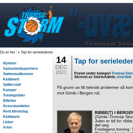
Du er her
/
» Tap for serielederen
14
Tap for serielede
Nyheter
DEC
Samarbeidspartnere
2021
Postet under kategori
Tromsø Sto
Støttemedlemmer
Skrevet av StormAdmin,
shortlink
Klubbnett
Spillerstall
På grunn av litt teknisk probemer så ko
Kamper
mot Gimle i Bergen nå;
Treningstider
Billetter
Grasrotandelen
Rent Idrettslag
RIBBE(T) I BERGE
(Gimle–Tromsø Stor
Klubbavis
Julen er tid for ribb
Linker
det seg.
Arkiv
Fredagens trening: S