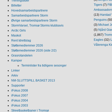
Treningstider
Tigers
(7)
FI
Billetter
Ambassador
Hovedsamarbeidspartnere
(13)
Harstad 
Samarbeidspartnere Storm
Penguins
(50
Øvrige samarbeidspartnere Storm
(3)
Michael J
StormVarsel, Tromsø Storms klubbavis
(5)
Njård Gia
Arctic Girls
(1,867)
Trom
Maskot
Eagles
(32)
U
Rent Idrettslag
Vålerenga Ki
Støttemedlemmer 2026
Støttemedlemmer 2026 (side 2/2)
Grasrotandelen
Kamper
Terminlister fra tidligere sesonger
Linker
Arkiv
NM‐SLUTTSPILL BASKET 2013
Supporter
iFokus 2008
iFokus 2007
iFokus 2004
iFokus 2003
Streetbasketbaner i Tromsø