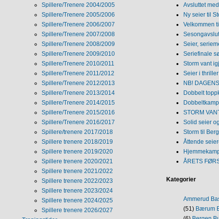
Spillere/Trenere 2004/2005
Avsluttet med 
Spillere/Trenere 2005/2006
Ny seier til S
Spillere/Trenere 2006/2007
Velkommen ti
Spillere/Trenere 2007/2008
Sesongavslutn
Spillere/Trenere 2008/2009
Seier, seriem
Spillere/Trenere 2009/2010
Seriefinale 
Spillere/Trenere 2010/2011
Storm vant ig
Spillere/Trenere 2011/2012
Seier i thriller
Spillere/Trenere 2012/2013
NB! DAGENS 
Spillere/Trenere 2013/2014
Dobbelt topp
Spillere/Trenere 2014/2015
Dobbeltkamp 
Spillere/Trenere 2015/2016
STORM VANT
Spillere/Trenere 2016/2017
Solid seier 
Spillere/trenere 2017/2018
Storm til Ber
Spillere trenere 2018/2019
Åttende seie
Spillere trenere 2019/2020
Hjemmekamp
Spillere trenere 2020/2021
ÅRETS FØR
Spillere trenere 2021/2022
Kategorier
Spillere trenere 2022/2023
Spillere trenere 2023/2024
Ammerud Ba
Spillere trenere 2024/2025
(51)
Bærum B
Spillere trenere 2026/2027
(6)
Bergen Bu