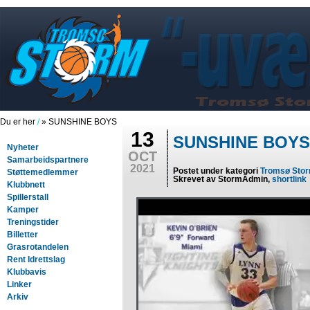
Du er her
/
» SUNSHINE BOYS
13
SUNSHINE BOY
Nyheter
OCT
Samarbeidspartnere
2021
Postet under kategori
Tromsø Sto
Støttemedlemmer
Skrevet av StormAdmin,
shortlink
Klubbnett
Spillerstall
Kamper
Treningstider
Billetter
Grasrotandelen
Rent Idrettslag
Klubbavis
Linker
Arkiv