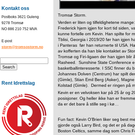
Kontakt oss
Tromsø Storm.
Postboks 3621 Guleng
Verden er liten og tilfeldighetene mang
9278 Tromsø
Frederick hjem igjen for kort tid siden,
NO 886 210 752 MVA
kunne fortelle om Kevin. Han spilte for 
Tblisi, Georgia i 2019/20 før han igjen h
E-post
i
Panteras
før han returnerte til USA. 
storm@tromsostorm.no
av kofferten da han ble kontaktet av Stor
Tromsø og Firi-ligaen der han igjen bli
Rasheed.
Sunshine State Conference er
basketballinteresserte. I SSC finner du 
Johannes Dolven (Centrum) har spilt d
(Gimle), Stian Emil Berg (Asker), Magne 
Rent Idrettslag
Kolstad (Gimle).
Dermed er ringen på m
Kevin er en velvoksen kar på 25 år og 2
posisjoner. Og heller ikke han er fremmed
da er det bare å stille seg i kø…
Fun fact: Kevin O’Brien liker seg best 
gjorde også Larry Bird, og det er på dag
Boston Celtics, samme dag som Chris Fo