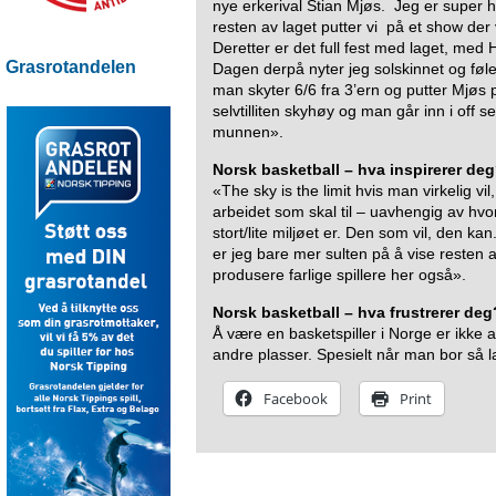
nye erkerival Stian Mjøs. Jeg er supe
resten av laget putter vi på et show der
Deretter er det full fest med laget, med 
Grasrotandelen
Dagen derpå nyter jeg solskinnet og føl
man skyter 6/6 fra 3’ern og putter Mjøs 
selvtilliten skyhøy og man går inn i off
munnen».
Norsk basketball – hva inspirerer de
«The sky is the limit hvis man virkelig vil
arbeidet som skal til – uavhengig av hvo
stort/lite miljøet er. Den som vil, den k
er jeg bare mer sulten på å vise resten 
produsere farlige spillere her også».
Norsk basketball – hva frustrerer deg
Å være en basketspiller i Norge er ikke
andre plasser. Spesielt når man bor så l
Facebook
Print