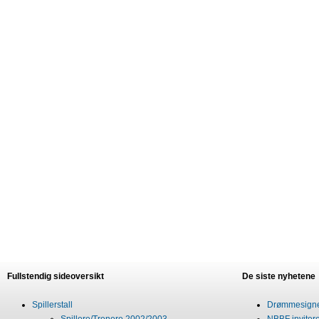
Fullstendig sideoversikt
De siste nyhetene
Spillerstall
Drømmesigner
Spillere/Trenere 2002/2003
NBBF invitere