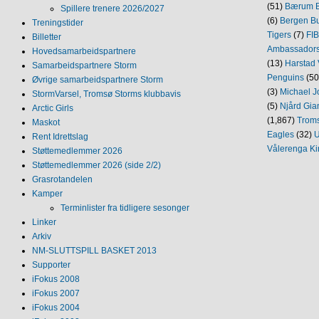
(51)
Bærum B
Spillere trenere 2026/2027
(6)
Bergen Bu
Treningstider
Tigers
(7)
FI
Billetter
Ambassador
Hovedsamarbeidspartnere
(13)
Harstad 
Samarbeidspartnere Storm
Penguins
(50
Øvrige samarbeidspartnere Storm
(3)
Michael J
StormVarsel, Tromsø Storms klubbavis
(5)
Njård Gia
Arctic Girls
(1,867)
Trom
Maskot
Eagles
(32)
U
Rent Idrettslag
Vålerenga Ki
Støttemedlemmer 2026
Støttemedlemmer 2026 (side 2/2)
Grasrotandelen
Kamper
Terminlister fra tidligere sesonger
Linker
Arkiv
NM‐SLUTTSPILL BASKET 2013
Supporter
iFokus 2008
iFokus 2007
iFokus 2004