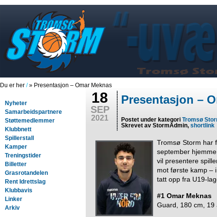
Du er her
/
» Presentasjon – Omar Meknas
18
Presentasjon – 
Nyheter
SEP
Samarbeidspartnere
2021
Postet under kategori
Tromsø Sto
Støttemedlemmer
Skrevet av StormAdmin,
shortlink
Klubbnett
Spillerstall
Tromsø Storm har 
Kamper
september hjemme 
Treningstider
vil presentere spill
Billetter
mot første kamp – 
Grasrotandelen
tatt opp fra U19-la
Rent Idrettslag
Klubbavis
#1 Omar Meknas
Linker
Guard, 180 cm, 19 
Arkiv