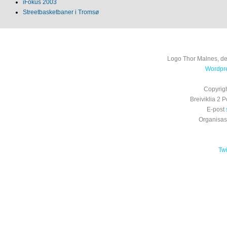
iFokus 2003
Streetbasketbaner i Tromsø
Logo Thor Malnes, de
Wordpre
Copyrig
Breiviklia 2
E-post
Organisa
Tw