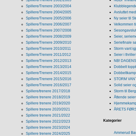
Spillere/Trenere 2003/2004
Klubblegende
Spillere/Trenere 2004/2005
Avsluttet med 
Spillere/Trenere 2005/2006
Ny seier til S
Spillere/Trenere 2006/2007
Velkommen ti
Spillere/Trenere 2007/2008
Sesongavslutn
Spillere/Trenere 2008/2009
Seier, seriem
Spillere/Trenere 2009/2010
Seriefinale 
Spillere/Trenere 2010/2011
Storm vant ig
Spillere/Trenere 2011/2012
Seier i thriller
Spillere/Trenere 2012/2013
NB! DAGENS 
Spillere/Trenere 2013/2014
Dobbelt topp
Spillere/Trenere 2014/2015
Dobbeltkamp 
Spillere/Trenere 2015/2016
STORM VANT
Spillere/Trenere 2016/2017
Solid seier 
Spillere/trenere 2017/2018
Storm til Ber
Spillere trenere 2018/2019
Åttende seie
Spillere trenere 2019/2020
Hjemmekamp
Spillere trenere 2020/2021
ÅRETS FØR
Spillere trenere 2021/2022
Kategorier
Spillere trenere 2022/2023
Spillere trenere 2023/2024
Ammerud Ba
Spillere trenere 2024/2025