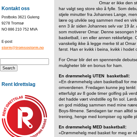
Omar er ikke den st
Kontakt oss
har valgt seg store sko å fylle. Som debu
stjele minutter fra Johannes Lange, me
Postboks 3621 Guleng
lære og utvikle seg sammen med en virke
9278 Tromsø
enn 3 år siden Johannes selv var 19 år. 
NO 886 210 752 MVA
som motiverer Omar. Denne sesongen ha
basketball, i en eller annen rekkefølge. 
E-post
vanskelig ikke å legge merke til at Omar 
storm@tromsostorm.no
først. Han er kvikk i beina, kvikk i hodet og
For Omar blir det en spennende debutses
muligheter blir en bonus for ham.
En drømmehelg UTEN basketball:
«En drømmehelg uten basketball for meg v
Rent Idrettslag
omverdenen. Fredagen kunne jeg tenkt
etterfulgt av 8 gode timer golfing på ve
det hadde vært vindstille og fin sol. Lør
en god middag sammen med mine nære o
Boys-filmene. Søndagen tar man alltid
trening, henge med kompiser og spille pl
En drømmehelg MED basketball:
«Drømmehelg med basket for meg er når j