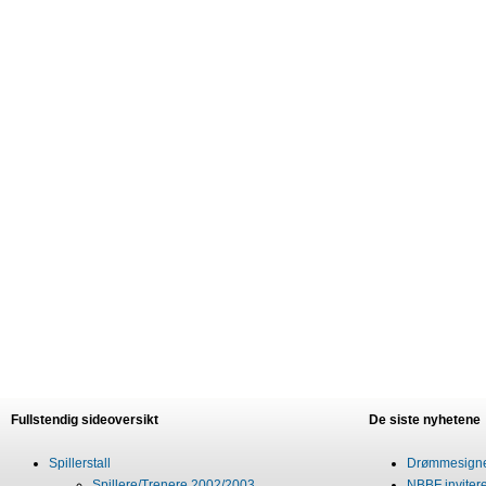
Fullstendig sideoversikt
De siste nyhetene
Spillerstall
Drømmesigner
Spillere/Trenere 2002/2003
NBBF invitere