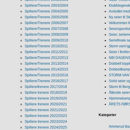
Spillere/Trenere 2003/2004
Klubblegende
Spillere/Trenere 2004/2005
Avsluttet med 
Spillere/Trenere 2005/2006
Ny seier til S
Spillere/Trenere 2006/2007
Velkommen ti
Spillere/Trenere 2007/2008
Sesongavslutn
Spillere/Trenere 2008/2009
Seier, seriem
Spillere/Trenere 2009/2010
Seriefinale 
Spillere/Trenere 2010/2011
Storm vant ig
Spillere/Trenere 2011/2012
Seier i thriller
Spillere/Trenere 2012/2013
NB! DAGENS 
Spillere/Trenere 2013/2014
Dobbelt topp
Spillere/Trenere 2014/2015
Dobbeltkamp 
Spillere/Trenere 2015/2016
STORM VANT
Spillere/Trenere 2016/2017
Solid seier 
Spillere/trenere 2017/2018
Storm til Ber
Spillere trenere 2018/2019
Åttende seie
Spillere trenere 2019/2020
Hjemmekamp
Spillere trenere 2020/2021
ÅRETS FØR
Spillere trenere 2021/2022
Kategorier
Spillere trenere 2022/2023
Spillere trenere 2023/2024
Ammerud Ba
Spillere trenere 2024/2025