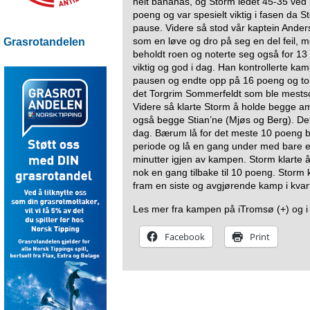
helt bananas, og Storm ledet 45-35 ved 
poeng og var spesielt viktig i fasen da S
pause. Videre så stod vår kaptein Ande
som en løve og dro på seg en del feil, m
Grasrotandelen
beholdt roen og noterte seg også for 1
viktig og god i dag. Han kontrollerte ka
pausen og endte opp på 16 poeng og tok 
det Torgrim Sommerfeldt som ble mests
Videre så klarte Storm å holde begge am
også begge Stian’ne (Mjøs og Berg). Det
dag. Bærum lå for det meste 10 poeng ba
periode og lå en gang under med bare et
minutter igjen av kampen. Storm klarte 
nok en gang tilbake til 10 poeng. Storm ko
fram en siste og avgjørende kamp i kvart
Les mer fra kampen på iTromsø (+)
og 
Facebook
Print