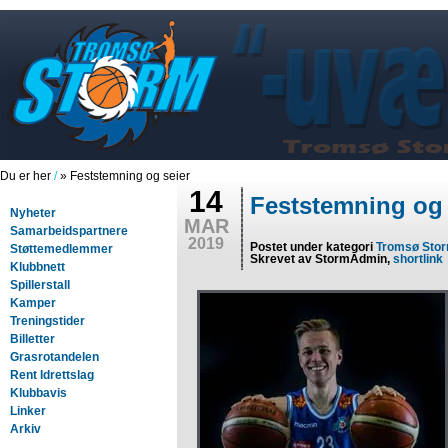
Du er her
/
» Feststemning og seier
14
Feststemning og 
Nyheter
MAR
Samarbeidspartnere
2019
Postet under kategori
Tromsø Sto
Støttemedlemmer
Skrevet av StormAdmin,
shortlink
Klubbnett
Spillerstall
Kamper
Treningstider
Billetter
Grasrotandelen
Rent Idrettslag
Klubbavis
Linker
Arkiv