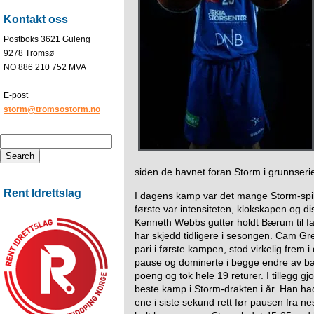
Kontakt oss
Postboks 3621 Guleng
9278 Tromsø
NO 886 210 752 MVA
E-post
storm@tromsostorm.no
siden de havnet foran Storm i grunnseri
Rent Idrettslag
I dagens kamp var det mange Storm-spille
første var intensiteten, klokskapen og dis
Kenneth Webbs gutter holdt Bærum til fa
har skjedd tidligere i sesongen. Cam Gr
pari i første kampen, stod virkelig frem
pause og dominerte i begge endre av b
poeng og tok hele 19 returer. I tillegg g
beste kamp i Storm-drakten i år. Han h
ene i siste sekund rett før pausen fra n