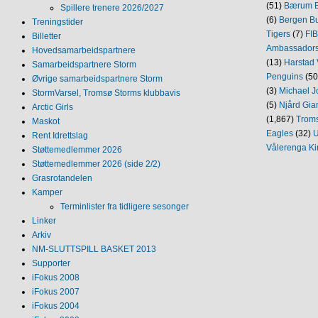
(51)
Bærum B
Spillere trenere 2026/2027
(6)
Bergen Bu
Treningstider
Tigers
(7)
FI
Billetter
Ambassador
Hovedsamarbeidspartnere
(13)
Harstad 
Samarbeidspartnere Storm
Penguins
(50
Øvrige samarbeidspartnere Storm
(3)
Michael J
StormVarsel, Tromsø Storms klubbavis
(5)
Njård Gia
Arctic Girls
(1,867)
Trom
Maskot
Eagles
(32)
U
Rent Idrettslag
Vålerenga Ki
Støttemedlemmer 2026
Støttemedlemmer 2026 (side 2/2)
Grasrotandelen
Kamper
Terminlister fra tidligere sesonger
Linker
Arkiv
NM‐SLUTTSPILL BASKET 2013
Supporter
iFokus 2008
iFokus 2007
iFokus 2004