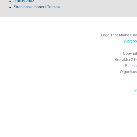
iFokus 2003
Streetbasketbaner i Tromsø
Logo Thor Malnes, de
Wordpre
Copyrig
Breiviklia 2
E-post
Organisa
Tw