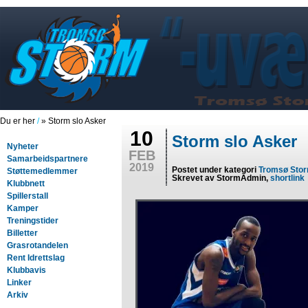
Du er her
/
» Storm slo Asker
10
Storm slo Asker
Nyheter
FEB
Samarbeidspartnere
2019
Postet under kategori
Tromsø Sto
Støttemedlemmer
Skrevet av StormAdmin,
shortlink
Klubbnett
Spillerstall
Kamper
Treningstider
Billetter
Grasrotandelen
Rent Idrettslag
Klubbavis
Linker
Arkiv