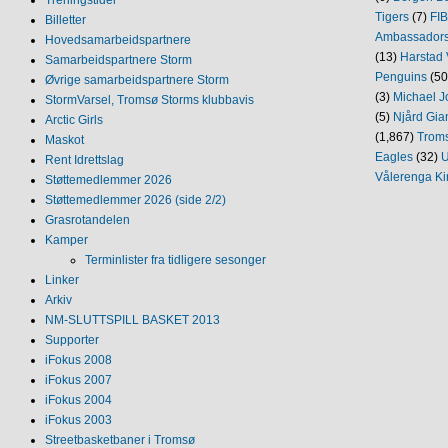
Tigers
(7)
FI
Billetter
Ambassador
Hovedsamarbeidspartnere
(13)
Harstad 
Samarbeidspartnere Storm
Penguins
(50
Øvrige samarbeidspartnere Storm
(3)
Michael J
StormVarsel, Tromsø Storms klubbavis
(5)
Njård Gia
Arctic Girls
(1,867)
Trom
Maskot
Eagles
(32)
U
Rent Idrettslag
Vålerenga Ki
Støttemedlemmer 2026
Støttemedlemmer 2026 (side 2/2)
Grasrotandelen
Kamper
Terminlister fra tidligere sesonger
Linker
Arkiv
NM‐SLUTTSPILL BASKET 2013
Supporter
iFokus 2008
iFokus 2007
iFokus 2004
iFokus 2003
Streetbasketbaner i Tromsø