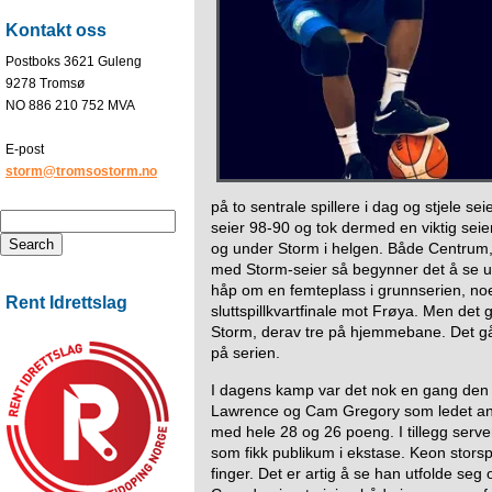
Kontakt oss
Postboks 3621 Guleng
9278 Tromsø
NO 886 210 752 MVA
E-post
storm@tromsostorm.no
på to sentrale spillere i dag og stjele sei
seier 98-90 og tok dermed en viktig seier
og under Storm i helgen. Både Centrum,
med Storm-seier så begynner det å se u
håp om en femteplass i grunnserien, noe 
Rent Idrettslag
sluttspillkvartfinale mot Frøya. Men det 
Storm, derav tre på hjemmebane. Det g
på serien.
I dagens kamp var det nok en gang de
Lawrence og Cam Gregory som ledet ann.
med hele 28 og 26 poeng. I tillegg serv
som fikk publikum i ekstase. Keon storspi
finger. Det er artig å se han utfolde seg 