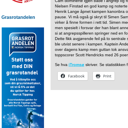
Cam dominerte igjen både i angrep og fo
Nielsen Finstad en god kamp og noterte 
Henrik Lange åpnet kampen kanonbra og
pause. Vi må også gi skryt til Simen 
Grasrotandelen
virker å finne formen i rett tid. Simen m
men spesielt i forsvar der han blant annet
si at angrepsspilleren springer ned en fors
Dette fikk avgjørende feil på to sentrale s
ble utvist senere i kampen. Kaptein And
over dagens kamp men guttan tok ansvar
toppscorer Scott Hendricks med 26 poe
Se hva
iTromsø
skriver. Se statistikke
Facebook
Print