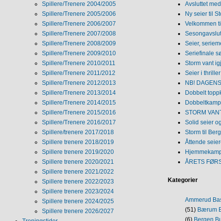
Spillere/Trenere 2004/2005
Avsluttet med 
Spillere/Trenere 2005/2006
Ny seier til S
Spillere/Trenere 2006/2007
Velkommen ti
Spillere/Trenere 2007/2008
Sesongavslutn
Spillere/Trenere 2008/2009
Seier, seriem
Spillere/Trenere 2009/2010
Seriefinale 
Spillere/Trenere 2010/2011
Storm vant ig
Spillere/Trenere 2011/2012
Seier i thriller
Spillere/Trenere 2012/2013
NB! DAGENS 
Spillere/Trenere 2013/2014
Dobbelt topp
Spillere/Trenere 2014/2015
Dobbeltkamp 
Spillere/Trenere 2015/2016
STORM VANT
Spillere/Trenere 2016/2017
Solid seier 
Spillere/trenere 2017/2018
Storm til Ber
Spillere trenere 2018/2019
Åttende seie
Spillere trenere 2019/2020
Hjemmekamp
Spillere trenere 2020/2021
ÅRETS FØR
Spillere trenere 2021/2022
Kategorier
Spillere trenere 2022/2023
Spillere trenere 2023/2024
Ammerud Ba
Spillere trenere 2024/2025
(51)
Bærum B
Spillere trenere 2026/2027
(6)
Bergen Bu
Treningstider