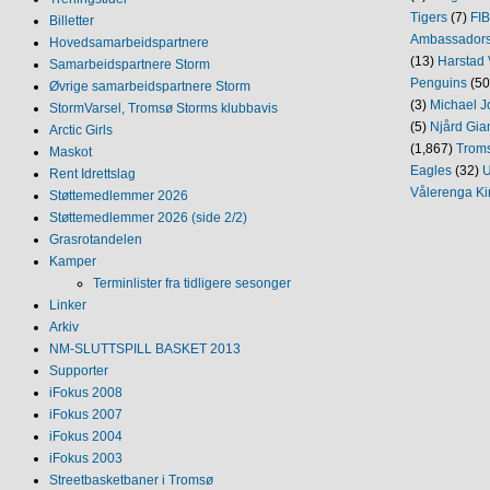
Tigers
(7)
FI
Billetter
Ambassador
Hovedsamarbeidspartnere
(13)
Harstad 
Samarbeidspartnere Storm
Penguins
(50
Øvrige samarbeidspartnere Storm
(3)
Michael J
StormVarsel, Tromsø Storms klubbavis
(5)
Njård Gia
Arctic Girls
(1,867)
Trom
Maskot
Eagles
(32)
U
Rent Idrettslag
Vålerenga Ki
Støttemedlemmer 2026
Støttemedlemmer 2026 (side 2/2)
Grasrotandelen
Kamper
Terminlister fra tidligere sesonger
Linker
Arkiv
NM‐SLUTTSPILL BASKET 2013
Supporter
iFokus 2008
iFokus 2007
iFokus 2004
iFokus 2003
Streetbasketbaner i Tromsø