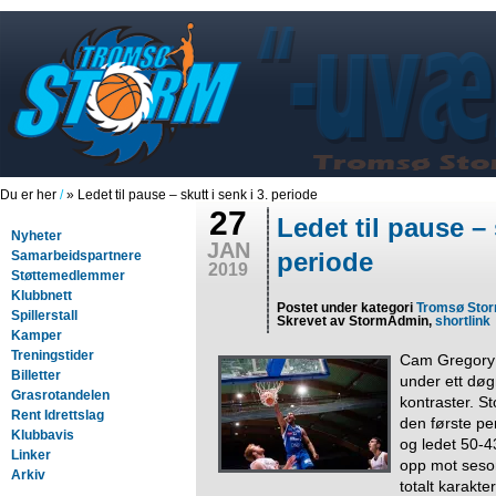
Du er her
/
» Ledet til pause – skutt i senk i 3. periode
27
Ledet til pause – 
Nyheter
JAN
periode
Samarbeidspartnere
2019
Støttemedlemmer
Klubbnett
Postet under kategori
Tromsø Sto
Spillerstall
Skrevet av StormAdmin,
shortlink
Kamper
Treningstider
Cam Gregory 
Billetter
under ett dø
Grasrotandelen
kontraster. S
Rent Idrettslag
den første per
Klubbavis
og ledet 50-4
Linker
opp mot ses
Arkiv
totalt karakt