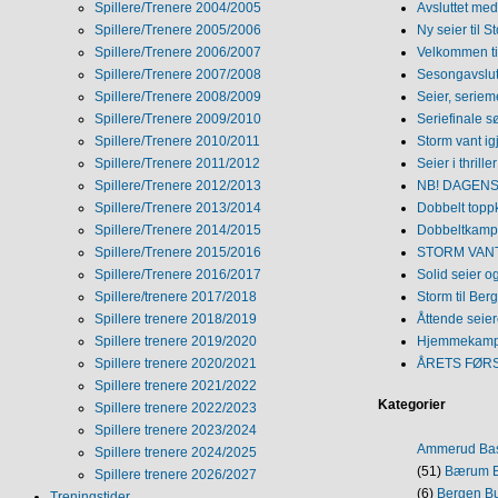
Spillere/Trenere 2004/2005
Avsluttet med 
Spillere/Trenere 2005/2006
Ny seier til S
Spillere/Trenere 2006/2007
Velkommen ti
Spillere/Trenere 2007/2008
Sesongavslutn
Spillere/Trenere 2008/2009
Seier, seriem
Spillere/Trenere 2009/2010
Seriefinale 
Spillere/Trenere 2010/2011
Storm vant ig
Spillere/Trenere 2011/2012
Seier i thriller
Spillere/Trenere 2012/2013
NB! DAGENS 
Spillere/Trenere 2013/2014
Dobbelt topp
Spillere/Trenere 2014/2015
Dobbeltkamp 
Spillere/Trenere 2015/2016
STORM VANT
Spillere/Trenere 2016/2017
Solid seier 
Spillere/trenere 2017/2018
Storm til Ber
Spillere trenere 2018/2019
Åttende seie
Spillere trenere 2019/2020
Hjemmekamp
Spillere trenere 2020/2021
ÅRETS FØR
Spillere trenere 2021/2022
Kategorier
Spillere trenere 2022/2023
Spillere trenere 2023/2024
Ammerud Ba
Spillere trenere 2024/2025
(51)
Bærum B
Spillere trenere 2026/2027
(6)
Bergen Bu
Treningstider