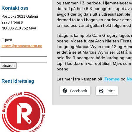
og sammen i 3. periode. Hjemmelaget va
Kontakt oss
de traff på hele 6 3-poengere i løpet av
avgjort der og da slutt sluttresultatet bl
Postboks 3621 Guleng
dermed to tap i bagasjen nordover denne
9278 Tromsø
ta med oss var at guttan hold følge med 
NO 886 210 752 MVA
I dagens kamp ble Cam Gregory lagets
E-post
poeng. Videre fulgte Aron Nielsen Fins
storm@tromsostorm.no
Lange og Marcus Wynn med 12 og Henri
er det å se at Marcus Wynn ser ut til å
hele fire 3-poengere både lørdag og sønd
tap. Hos Bærum var det Stian Mjøs som 
poeng.
Les mer i fra kampen på
iTromsø
og
No
Rent Idrettslag
Facebook
Print