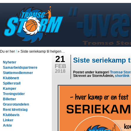
Du er her
/
» Siste seriekamp til helgen…
21
Siste seriekamp 
Nyheter
FEB
Samarbeidspartnere
2018
Postet under kategori
Tromsø Sto
Støttemedlemmer
Skrevet av StormAdmin,
shortlink
Klubbnett
Spillerstall
Kamper
Treningstider
Billetter
Grasrotandelen
Rent Idrettslag
Klubbavis
Linker
Arkiv