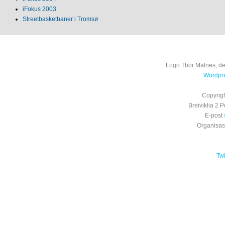
iFokus 2003
Streetbasketbaner i Tromsø
Logo Thor Malnes, de
Wordpre
Copyrig
Breiviklia 2
E-post
Organisa
Tw