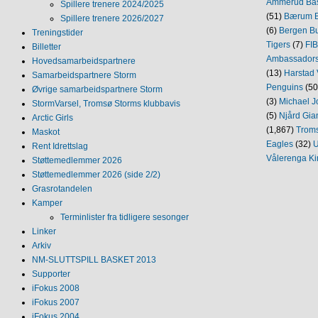
Ammerud Ba
Spillere trenere 2024/2025
(51)
Bærum B
Spillere trenere 2026/2027
(6)
Bergen Bu
Treningstider
Tigers
(7)
FI
Billetter
Ambassador
Hovedsamarbeidspartnere
(13)
Harstad 
Samarbeidspartnere Storm
Penguins
(50
Øvrige samarbeidspartnere Storm
(3)
Michael J
StormVarsel, Tromsø Storms klubbavis
(5)
Njård Gia
Arctic Girls
(1,867)
Trom
Maskot
Eagles
(32)
U
Rent Idrettslag
Vålerenga Ki
Støttemedlemmer 2026
Støttemedlemmer 2026 (side 2/2)
Grasrotandelen
Kamper
Terminlister fra tidligere sesonger
Linker
Arkiv
NM‐SLUTTSPILL BASKET 2013
Supporter
iFokus 2008
iFokus 2007
iFokus 2004