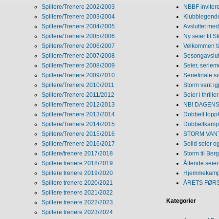
Spillere/Trenere 2002/2003
NBBF invitere
Spillere/Trenere 2003/2004
Klubblegende
Spillere/Trenere 2004/2005
Avsluttet med 
Spillere/Trenere 2005/2006
Ny seier til S
Spillere/Trenere 2006/2007
Velkommen ti
Spillere/Trenere 2007/2008
Sesongavslutn
Spillere/Trenere 2008/2009
Seier, seriem
Spillere/Trenere 2009/2010
Seriefinale 
Spillere/Trenere 2010/2011
Storm vant ig
Spillere/Trenere 2011/2012
Seier i thriller
Spillere/Trenere 2012/2013
NB! DAGENS 
Spillere/Trenere 2013/2014
Dobbelt topp
Spillere/Trenere 2014/2015
Dobbeltkamp 
Spillere/Trenere 2015/2016
STORM VANT
Spillere/Trenere 2016/2017
Solid seier 
Spillere/trenere 2017/2018
Storm til Ber
Spillere trenere 2018/2019
Åttende seie
Spillere trenere 2019/2020
Hjemmekamp
Spillere trenere 2020/2021
ÅRETS FØR
Spillere trenere 2021/2022
Kategorier
Spillere trenere 2022/2023
Spillere trenere 2023/2024