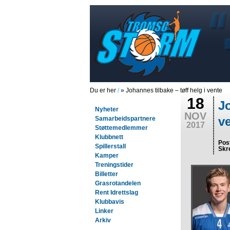
Du er her
/
» Johannes tilbake – tøff helg i vente
18
Jo
Nyheter
NOV
v
Samarbeidspartnere
2017
Støttemedlemmer
Klubbnett
Pos
Spillerstall
Skr
Kamper
Treningstider
Billetter
Grasrotandelen
Rent Idrettslag
Klubbavis
Linker
Arkiv