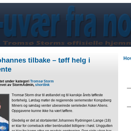
Hov
hannes tilbake – tøff helg i
ente
tet under kategori
Tromsø Storm
evet av StormAdmin,
shortlink
Tromsø Storm drar til østlandet og til kanskje årets tøffeste
bortehelg. Lørdag møter de regjerende seriemester Kongsberg
Miners og søndag venter ubeseirede serieleder Asker Aliens.
Oppgavene kunne ikke ha vært tøffere.
Gledelig er det at stortalentet Johannes Rydningen Lange (18)
er klar for comeback etter benbruddet tidligere i høst. Unggutten