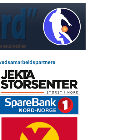
edsamarbeidspartnere