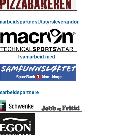
arbeidspartner/Utstyrsleverandør
I samarbeid med
arbeidspartnere