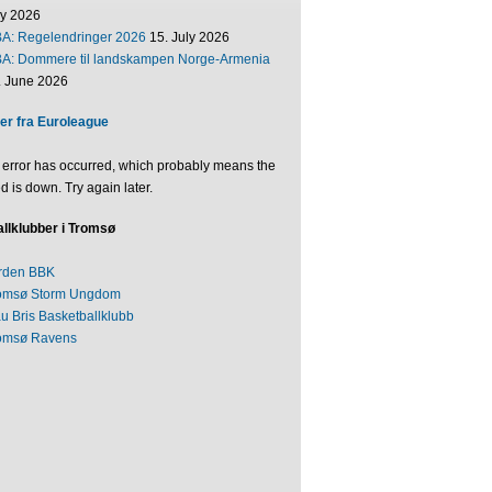
ly 2026
BA: Regelendringer 2026
15. July 2026
BA: Dommere til landskampen Norge-Armenia
. June 2026
er fra Euroleague
 error has occurred, which probably means the
d is down. Try again later.
llklubber i Tromsø
rden BBK
omsø Storm Ungdom
au Bris Basketballklubb
omsø Ravens