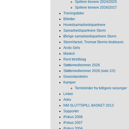
Spillere trenere 2024/2025
Spillere trenere 2026/2027
Treningstider
Billetter
Hovedsamarbeidspartnere
Samarbeidspartnere Storm
Øvrige samarbeidspartnere Storm
StormVarsel, Tromsø Storms klubbavis
Arctic Girls
Maskot
Rent Idrettslag
Støttemedlemmer 2026
Støttemedlemmer 2026 (side 2/2)
Grasrotandelen
Kamper
Terminlister fra tidligere sesonger
Linker
Arkiv
NM‐SLUTTSPILL BASKET 2013
Supporter
iFokus 2008
iFokus 2007
iFokus 2004