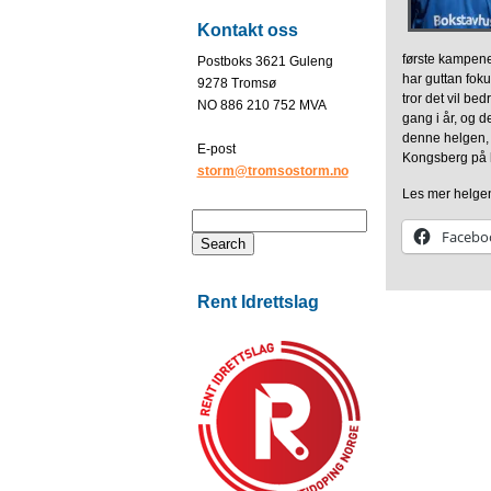
Kontakt oss
første kampene.
Postboks 3621 Guleng
har guttan fok
9278 Tromsø
tror det vil be
NO 886 210 752 MVA
gang i år, og d
denne helgen, 
E-post
Kongsberg på 
storm@tromsostorm.no
Les mer helge
Facebo
Rent Idrettslag