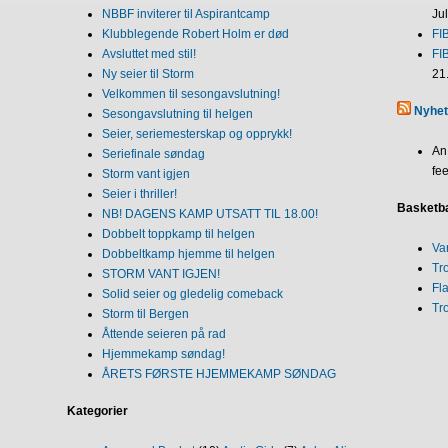
NBBF inviterer til Aspirantcamp
Ju
Klubblegende Robert Holm er død
FI
Avsluttet med stil!
FI
Ny seier til Storm
21
Velkommen til sesongavslutning!
Nyhet
Sesongavslutning til helgen
Seier, seriemesterskap og opprykk!
An
Seriefinale søndag
fee
Storm vant igjen
Seier i thriller!
Basketba
NB! DAGENS KAMP UTSATT TIL 18.00!
Dobbelt toppkamp til helgen
Va
Dobbeltkamp hjemme til helgen
Tr
STORM VANT IGJEN!
Fl
Solid seier og gledelig comeback
Tr
Storm til Bergen
Åttende seieren på rad
Hjemmekamp søndag!
ÅRETS FØRSTE HJEMMEKAMP SØNDAG
Kategorier