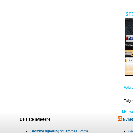
ST
Følg 
Følg 
My Tw
De siste nyhetene
Nyhet
Drømmesignering for Tromsø Storm
Gab