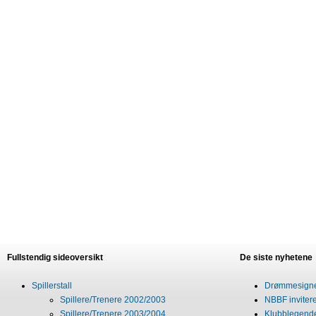
Fullstendig sideoversikt
De siste nyhetene
Spillerstall
Drømmesigner
Spillere/Trenere 2002/2003
NBBF invitere
Spillere/Trenere 2003/2004
Klubblegende