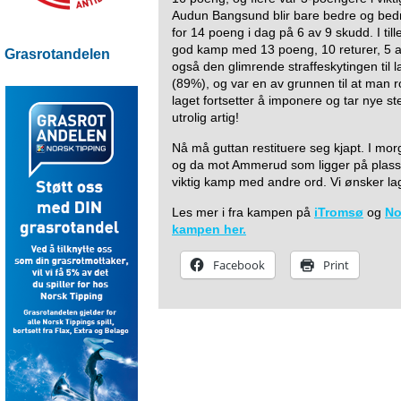
Audun Bangsund blir bare bedre og bedr
for 14 poeng i dag på 6 av 9 skudd. I ti
god kamp med 13 poeng, 10 returer, 5 ass
Grasrotandelen
også den glimrende straffeskytingen til la
(89%), og var en av grunnen til at man r
laget fortsetter å imponere og tar nye s
utrolig artig!
Nå må guttan restituere seg kjapt. I mor
og da mot Ammerud som ligger på plass
viktig kamp med andre ord. Vi ønsker lage
Les mer i fra kampen på
iTromsø
og
No
kampen her.
Facebook
Print