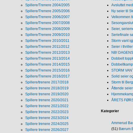
Spillere/Trenere 2004/2005
Avsluttet med 
Spillere/Trenere 2005/2006
Ny seier til S
Spillere/Trenere 2006/2007
Velkommen ti
Spillere/Trenere 2007/2008
Sesongavslutn
Spillere/Trenere 2008/2009
Seier, seriem
Spillere/Trenere 2009/2010
Seriefinale 
Spillere/Trenere 2010/2011
Storm vant ig
Spillere/Trenere 2011/2012
Seier i thriller
Spillere/Trenere 2012/2013
NB! DAGENS 
Spillere/Trenere 2013/2014
Dobbelt topp
Spillere/Trenere 2014/2015
Dobbeltkamp 
Spillere/Trenere 2015/2016
STORM VANT
Spillere/Trenere 2016/2017
Solid seier 
Spillere/trenere 2017/2018
Storm til Ber
Spillere trenere 2018/2019
Åttende seie
Spillere trenere 2019/2020
Hjemmekamp
Spillere trenere 2020/2021
ÅRETS FØR
Spillere trenere 2021/2022
Kategorier
Spillere trenere 2022/2023
Spillere trenere 2023/2024
Ammerud Ba
Spillere trenere 2024/2025
(51)
Bærum B
Spillere trenere 2026/2027