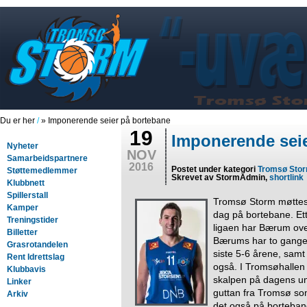
Du er her
/
» Imponerende seier på bortebane
19
Imponerende sei
Nyheter
NOV
Samarbeidspartnere
2016
Postet under kategori
Tromsø Sto
Støttemedlemmer
Skrevet av StormAdmin,
shortlink
Klubbnett
Spillerstall
Tromsø Storm møttes 
Kamper
dag på bortebane. Ett
Treningstider
ligaen har Bærum over
Billetter
Bærums har to ganger s
Grasrotandelen
siste 5-6 årene, samt 
Rent Idrettslag
også. I Tromsøhallen 
Klubbavis
skalpen på dagens un
Linker
guttan fra Tromsø som
Arkiv
det også på bortebane