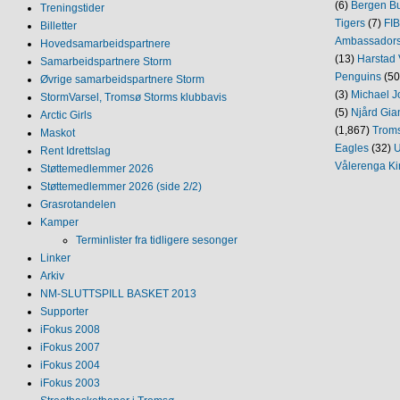
(6)
Bergen Bu
Treningstider
Tigers
(7)
FI
Billetter
Ambassador
Hovedsamarbeidspartnere
(13)
Harstad 
Samarbeidspartnere Storm
Penguins
(50
Øvrige samarbeidspartnere Storm
(3)
Michael J
StormVarsel, Tromsø Storms klubbavis
(5)
Njård Gia
Arctic Girls
(1,867)
Trom
Maskot
Eagles
(32)
U
Rent Idrettslag
Vålerenga Ki
Støttemedlemmer 2026
Støttemedlemmer 2026 (side 2/2)
Grasrotandelen
Kamper
Terminlister fra tidligere sesonger
Linker
Arkiv
NM‐SLUTTSPILL BASKET 2013
Supporter
iFokus 2008
iFokus 2007
iFokus 2004
iFokus 2003