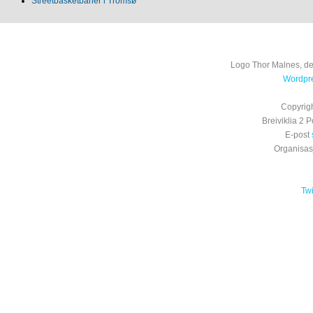
Streetbasketbaner i Tromsø
Logo Thor Malnes, de
Wordpre
Copyrig
Breiviklia 2
E-post
Organisa
Tw