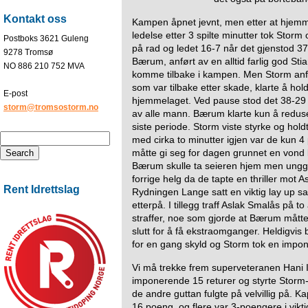
Kontakt oss
Kampen åpnet jevnt, men etter at hjemm
ledelse etter 3 spilte minutter tok Stor
Postboks 3621 Guleng
på rad og ledet 16-7 når det gjenstod 37
9278 Tromsø
Bærum, anført av en alltid farlig god Sti
NO 886 210 752 MVA
komme tilbake i kampen. Men Storm anfø
som var tilbake etter skade, klarte å hol
E-post
hjemmelaget. Ved pause stod det 38-29 til
storm@tromsostorm.no
av alle mann. Bærum klarte kun å reduse
siste periode. Storm viste styrke og hol
med cirka to minutter igjen var de kun 
måtte gi seg for dagen grunnet en vond 
Bærum skulle ta seieren hjem men unggutt
forrige helg da de tapte en thriller mot 
Rent Idrettslag
Rydningen Lange satt en viktig lay up sa
etterpå. I tillegg traff Aslak Smalås på 
straffer, noe som gjorde at Bærum måtte
slutt for å få ekstraomganger. Heldigvis
for en gang skyld og Storm tok en impon
Vi må trekke frem superveteranen Hani I
imponerende 15 returer og styrte Storm
de andre guttan fulgte på velvillig på. K
16 poeng, og flere var 3-poengere i vik