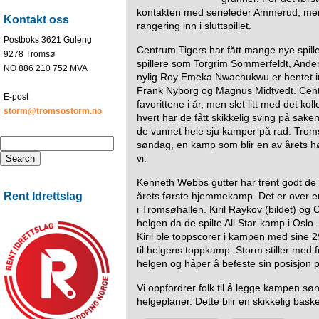
kontakten med serieleder Ammerud, men
Kontakt oss
rangering inn i sluttspillet.
Postboks 3621 Guleng
Centrum Tigers har fått mange nye spil
9278 Tromsø
spillere som Torgrim Sommerfeldt, Ander
NO 886 210 752 MVA
nylig Roy Emeka Nwachukwu er hentet inn. 
Frank Nyborg og Magnus Midtvedt. Cent
E-post
favorittene i år, men slet litt med det ko
storm@tromsostorm.no
hvert har de fått skikkelig sving på sake
de vunnet hele sju kamper på rad. Trom
søndag, en kamp som blir en av årets h
vi.
Kenneth Webbs gutter har trent godt de t
Rent Idrettslag
årets første hjemmekamp. Det er over e
i Tromsøhallen. Kiril Raykov (bildet) og C
helgen da de spilte All Star-kamp i Oslo. 
Kiril ble toppscorer i kampen med sine 
til helgens toppkamp. Storm stiller med fu
helgen og håper å befeste sin posisjon p
Vi oppfordrer folk til å legge kampen søn
helgeplaner. Dette blir en skikkelig bask