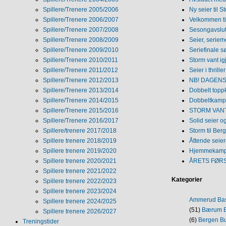
Spillere/Trenere 2005/2006
Ny seier til S
Spillere/Trenere 2006/2007
Velkommen ti
Spillere/Trenere 2007/2008
Sesongavslutn
Spillere/Trenere 2008/2009
Seier, seriem
Spillere/Trenere 2009/2010
Seriefinale 
Spillere/Trenere 2010/2011
Storm vant ig
Spillere/Trenere 2011/2012
Seier i thriller
Spillere/Trenere 2012/2013
NB! DAGENS 
Spillere/Trenere 2013/2014
Dobbelt topp
Spillere/Trenere 2014/2015
Dobbeltkamp 
Spillere/Trenere 2015/2016
STORM VANT
Spillere/Trenere 2016/2017
Solid seier 
Spillere/trenere 2017/2018
Storm til Ber
Spillere trenere 2018/2019
Åttende seie
Spillere trenere 2019/2020
Hjemmekamp
Spillere trenere 2020/2021
ÅRETS FØR
Spillere trenere 2021/2022
Kategorier
Spillere trenere 2022/2023
Spillere trenere 2023/2024
Ammerud Ba
Spillere trenere 2024/2025
(51)
Bærum B
Spillere trenere 2026/2027
(6)
Bergen Bu
Treningstider