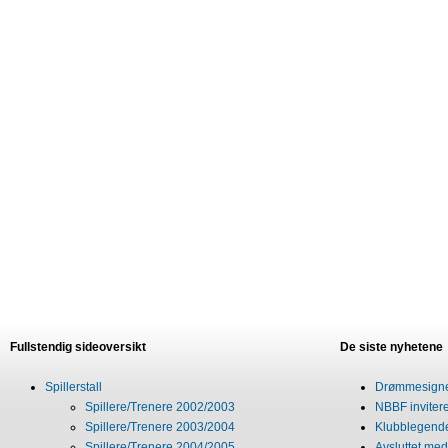
Fullstendig sideoversikt
De siste nyhetene
Spillerstall
Drømmesigner
Spillere/Trenere 2002/2003
NBBF invitere
Spillere/Trenere 2003/2004
Klubblegende
Spillere/Trenere 2004/2005
Avsluttet med 