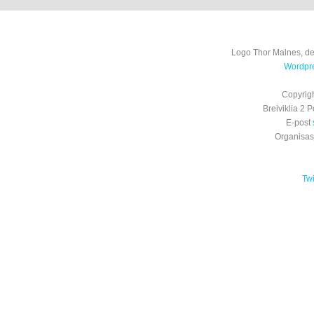
Logo Thor Malnes, de
Wordpre
Copyrig
Breiviklia 2
E-post
Organisa
Tw