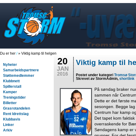
Du er her
/
» Viktig kamp til helgen
20
Viktig kamp til h
Nyheter
JAN
Samarbeidspartnere
2016
Postet under kategori
Tromsø Sto
Støttemedlemmer
Skrevet av StormAdmin,
shortlink
Klubbnett
Spillerstall
På søndag braker num
Kamper
sammen når Centrum 
Treningstider
Dette er det første 
Billetter
sesongen. Begge lag 
Grasrotandelen
Centrum har kamp og
Rent Idrettslag
Det tapet kom faktisk
Klubbavis
overraskende for Bær
Linker
Søndagens kamp er vel
Arkiv
grunner. For det først