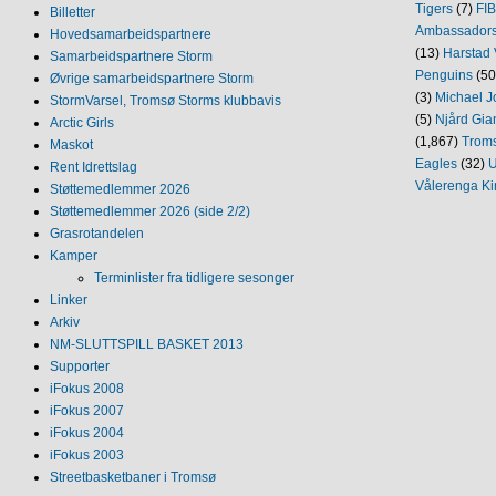
Tigers
(7)
FI
Billetter
Ambassador
Hovedsamarbeidspartnere
(13)
Harstad 
Samarbeidspartnere Storm
Penguins
(50
Øvrige samarbeidspartnere Storm
(3)
Michael J
StormVarsel, Tromsø Storms klubbavis
(5)
Njård Gia
Arctic Girls
(1,867)
Trom
Maskot
Eagles
(32)
U
Rent Idrettslag
Vålerenga Ki
Støttemedlemmer 2026
Støttemedlemmer 2026 (side 2/2)
Grasrotandelen
Kamper
Terminlister fra tidligere sesonger
Linker
Arkiv
NM‐SLUTTSPILL BASKET 2013
Supporter
iFokus 2008
iFokus 2007
iFokus 2004
iFokus 2003
Streetbasketbaner i Tromsø